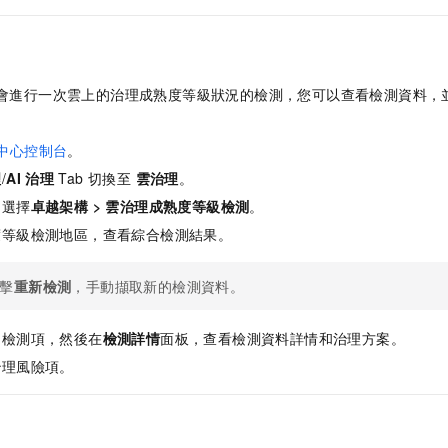
每天會進行一次雲上的治理成熟度等級狀況的檢測，您可以查看檢測資料，
理中心控制台
。
理
/
AI 治理
Tab 切換至
雲治理
。
，選擇
卓越架構
>
雲治理成熟度等級檢測
。
度等級檢測地區，查看綜合檢測結果。
擊
重新檢測
，手動擷取新的檢測資料。
的檢測項，然後在
檢測詳情
面板，查看檢測資料詳情和治理方案。
治理風險項。