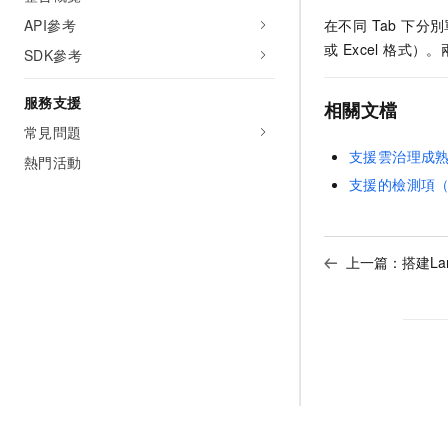
API參考
在不同 Tab 下分
或 Excel 格
SDK參考
服務支援
相關文檔
常見問題
支援雲治理成
熱門活動
支援的檢測項（3
上一篇：
搭建Lan