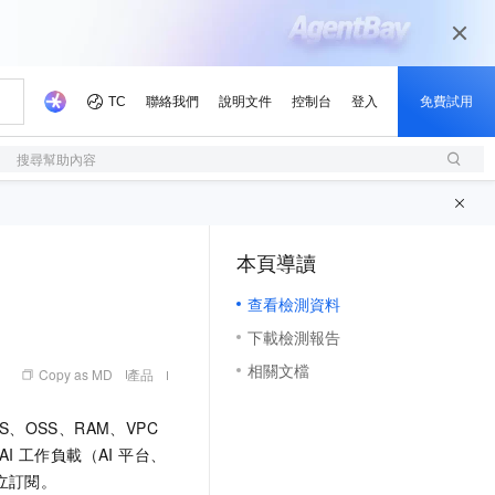
搜尋幫助內容
本頁導讀
（1, M）
查看檢測資料
下載檢測報告
相關文檔
Copy as MD
產品
、OSS、RAM、VPC
 AI 工作負載（AI 平台、
立訂閱。