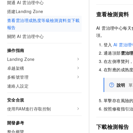
開通 AI 雲治理中心
搭建Landing Zone
查看檢測資料
查看雲治理成熟度等級檢測資料並下載
報告
AI 雲治理中心
項。
關閉 AI 雲治理中心
登入
AI 雲治
操作指南
通過頂部
雲治
Landing Zone
在左側導覽列
卓越架構
在對應的成熟
多帳號管理
說明
單
連絡人設定
安全合規
單擊存在風險
使用RAM進行存取控制
按照修複指引
開發參考
下載檢測報告
整合概覽