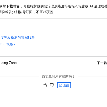
別單擊
下載報告
，可獲得對應的雲治理成熟度等級檢測報告或 AI 治理成
式）。兩份報告分別按需訂閱，不互相覆蓋。
熟度等級檢測的雲端服務
.0
模型）
ding Zone
下一篇
该文章对您有帮助吗？
反饋