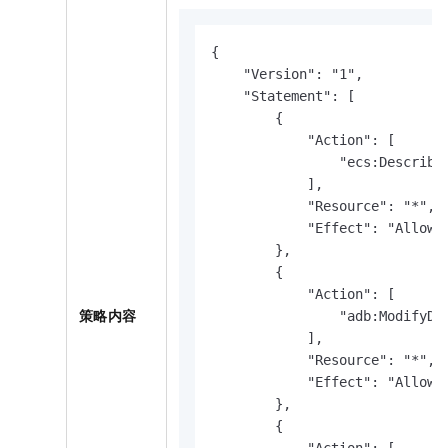
{

    "Version": "1",

    "Statement": [

        {

            "Action": [

                "ecs:DescribeI
            ],

            "Resource": "*",

            "Effect": "Allow"

        },

        {

            "Action": [

策略内容
                "adb:ModifyDBC
            ],

            "Resource": "*",

            "Effect": "Allow"

        },

        {
