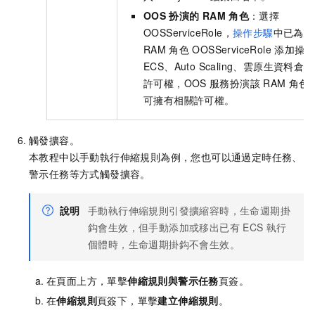
OOS
扮演的
RAM
角色
：選擇
OOSServiceRole，
操作步驟
中已為
RAM
角色
OOSServiceRole
添加操作
ECS、Auto Scaling、雲原生資料倉
許可權，OOS
服務扮演該
RAM
角色
可擁有相關許可權。
觸發擴容。
本教程中以手動執行伸縮規則為例，您也可以通過定時任務、
警示任務等方式觸發擴容。
說明
手動執行伸縮規則引發擴縮容時，生命週期掛
鈎會生效，但手動添加或移出已有
ECS
執行
個體時，生命週期掛鈎不會生效。
在頁面上方，單擊
伸縮規則與警示任務
頁簽。
在
伸縮規則
頁簽下，單擊
建立伸縮規則
。