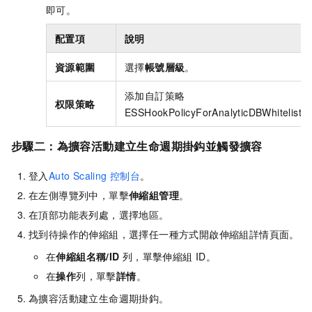
即可。
配置項
說明
資源範圍
選擇
帳號層級
。
添加自訂策略
权限策略
ESSHookPolicyForAnalyticDBWhitelist。
步驟二：為擴容活動建立生命週期掛鈎並觸發擴容
登入
Auto Scaling
控制台
。
在左側導覽列中，單擊
伸縮組管理
。
在頂部功能表列處，選擇地區。
找到待操作的伸縮組，選擇任一種方式開啟伸縮組詳情頁面。
在
伸縮組名稱/ID
列，單擊伸縮組
ID。
在
操作
列，單擊
詳情
。
為擴容活動建立生命週期掛鈎。