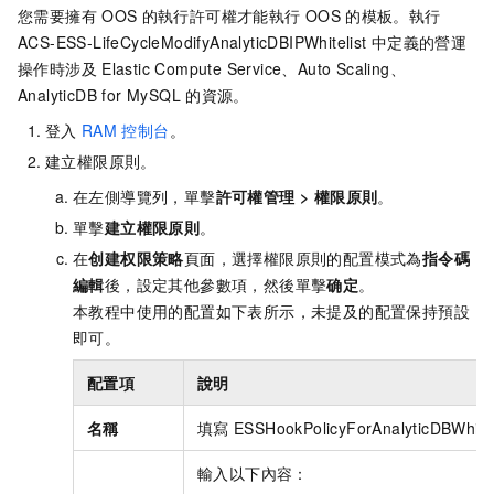
您需要擁有
OOS
的執行許可權才能執行
OOS
的模板。執行
ACS-ESS-LifeCycleModifyAnalyticDBIPWhitelist
中定義的營運
操作時涉及
Elastic Compute Service、Auto Scaling、
AnalyticDB for MySQL
的資源。
登入
RAM
控制台
。
建立權限原則。
在左側導覽列，單擊
許可權管理
>
權限原則
。
單擊
建立權限原則
。
在
创建权限策略
頁面，選擇權限原則的配置模式為
指令碼
編輯
後，設定其他參數項，然後單擊
确定
。
本教程中使用的配置如下表所示，未提及的配置保持預設
即可。
配置項
說明
名稱
填寫
ESSHookPolicyForAnalyticDBWhite
輸入以下內容：