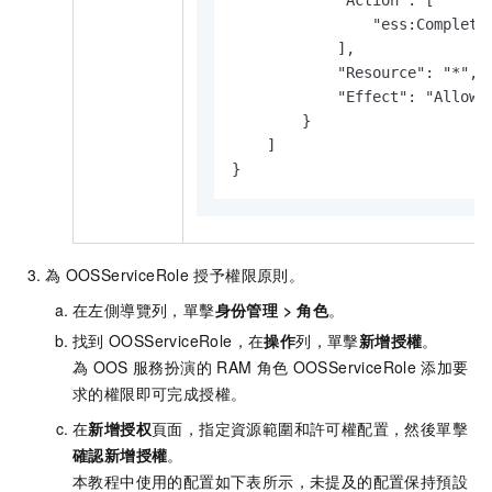
            "Action": [

                "ess:CompleteL
            ],

            "Resource": "*",

            "Effect": "Allow"

        }

    ]

}
為
OOSServiceRole
授予權限原則。
在左側導覽列，單擊
身份管理
>
角色
。
找到
OOSServiceRole，在
操作
列，單擊
新增授權
。
為
OOS
服務扮演的
RAM
角色
OOSServiceRole
添加要
求的權限即可完成授權。
在
新增授权
頁面，指定資源範圍和許可權配置，然後單擊
確認新增授權
。
本教程中使用的配置如下表所示，未提及的配置保持預設