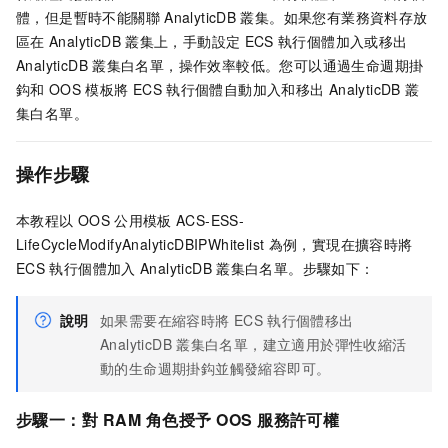
體，但是暫時不能關聯
AnalyticDB
叢集。如果您有業務資料存放
區在
AnalyticDB
叢集上，手動設定
ECS
執行個體加入或移出
AnalyticDB
叢集白名單，操作效率較低。您可以通過生命週期掛
鈎和
OOS
模板將
ECS
執行個體自動加入和移出
AnalyticDB
叢
集白名單。
操作步驟
本教程以
OOS
公用模板
ACS-ESS-
LifeCycleModifyAnalyticDBIPWhitelist
為例，實現在擴容時將
ECS
執行個體加入
AnalyticDB
叢集白名單。步驟如下：
說明
如果需要在縮容時將
ECS
執行個體移出
AnalyticDB
叢集白名單，建立適用於彈性收縮活
動的生命週期掛鈎並觸發縮容即可。
步驟一：對
RAM
角色授予
OOS
服務許可權