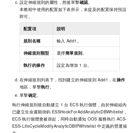
設定伸縮規則的屬性，然後單擊
確認
。
本教程中使用的配置如下表所示，未提及的配置保持預設
即可。
配置項
說明
規則名稱
輸入
Add1。
伸縮規則類型
選擇
簡單規則
。
執行的操作
設定為增加
1
台。
在伸縮規則列表下，找到建立的伸縮規則
Add1，在
操作
地區，單擊
執行
。
單擊
确定
。
執行伸縮規則後自動建立
1
台
ECS
執行個體，由於伸縮組內
已建立生命週期掛鈎
ESSHookForAddAnalyticDBWhitelist，
ECS
執行個體會被掛起，同時自動通知
OOS
服務執行
ACS-
ESS-LifeCycleModifyAnalyticDBIPWhitelist
中定義的營運操
作。