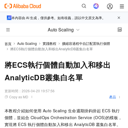
本內容由 AI 生成，僅供參考。如有歧義，請以中文原文為準。
Auto Scaling
Auto Scaling
實踐教程
擴縮容過程中自訂配置執行個體
首頁
將ECS執行個體自動加入和移出AnalyticDB叢集白名單
將ECS執行個體自動加入和移出
AnalyticDB叢集白名單
更新時間：
2026-04-20 19:57:56
Copy as MD
產品
本教程介紹如何使用
Auto Scaling
生命週期掛鈎掛起
ECS
執行
個體，並結合
CloudOps Orchestration Service (OOS)
的模板，
實現將
ECS
執行個體自動加入和移出
AnalyticDB
叢集白名單。