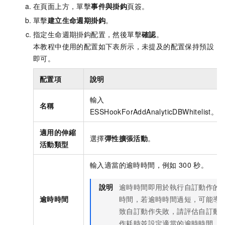
在頁面上方，單擊
事件與掛鈎
頁簽。
單擊
建立生命週期掛鈎
。
指定生命週期掛鈎配置，然後單擊
確認
。
本教程中使用的配置如下表所示，未提及的配置保持預設
即可。
配置項
說明
輸入
名稱
ESSHookForAddAnalyticDBWhitelist。
適用的伸縮
選擇
彈性擴張活動
。
活動類型
輸入適當的逾時時間，例如
300
秒。
說明
逾時時間即用於執行自訂動作的
逾時時間
時間，若逾時時間過短，可能導
致自訂動作失敗，請評估自訂動
作耗時並設定適當的逾時時間。