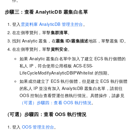
步驟三：查看
AnalyticDB
叢集白名單
登入
雲資料庫
AnalyticDB
管理主控台
。
在左側導覽列，單擊
集群清單
。
找到
Analytic
叢集，在
叢集
ID/叢集描述
地區，單擊叢集
ID。
在左側導覽列，單擊
資料安全
。
如果
Analytic
叢集白名單中加入了建立
ECS
執行個體的
私人
IP，符合使用公用模板
ACS-ESS-
LifeCycleModifyAnalyticDBIPWhitelist
的預期。
如果成功建立了
ECS
執行個體，但是建立
ECS
執行個體
的私人
IP
並沒有加入
AnalyticDB
叢集白名單，請前往
OOS
控制台查看營運任務執行情況。具體操作，請參見
（可選）步驟四：查看
OOS
執行情況
。
（可選）步驟四：查看
OOS
執行情況
登入
OOS
管理主控台
。