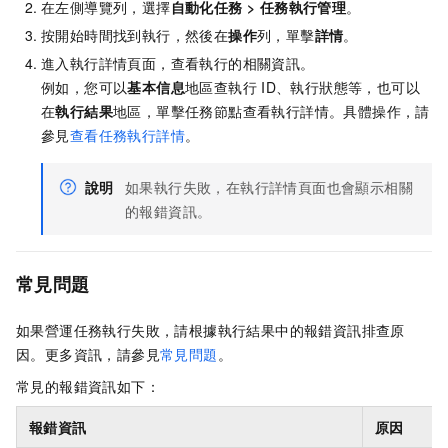
在左側導覽列，選擇
自動化任務
>
任務執行管理
。
按開始時間找到執行，然後在
操作
列，單擊
詳情
。
進入執行詳情頁面，查看執行的相關資訊。
例如，您可以
基本信息
地區查執行
ID、執行狀態等，也可以
在
執行結果
地區，單擊任務節點查看執行詳情。具體操作，請
參見
查看任務執行詳情
。
說明
如果執行失敗，在執行詳情頁面也會顯示相關
的報錯資訊。
常見問題
如果營運任務執行失敗，請根據執行結果中的報錯資訊排查原
因。更多資訊，請參見
常見問題
。
常見的報錯資訊如下：
報錯資訊
原因