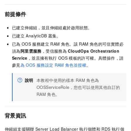
前提條件
已建立伸縮組，並且伸縮組處於啟用狀態。
已建立
AnalyticDB
叢集。
已為
OOS
服務建立
RAM
角色。該
RAM
角色的可信實體必
須為
阿里雲服務
，受信服務為
CloudOps Orchestration
Service
，並且擁有執行
OOS
模板的許可權。具體操作，請
參見
為
OOS
服務設定
RAM
角色並授權
。
說明
本教程中使用的樣本
RAM
角色為
OOSServiceRole，您也可以使用其他自訂的
RAM
角色。
背景資訊
伸縮組支援關聯
Server Load Balancer
執行個體和
RDS
執行個