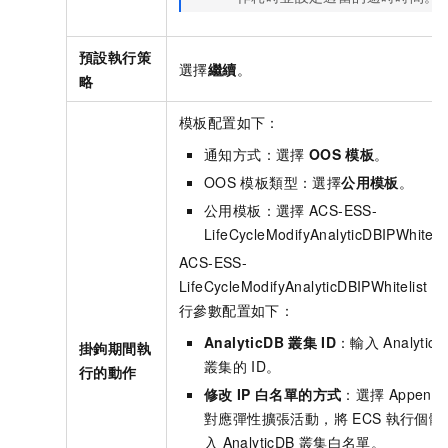
預設執行策
選擇
繼續
。
略
模板配置如下：
通知方式：選擇
OOS
模板
。
OOS
模板類型：選擇
公用模板
。
公用模板：選擇
ACS-ESS-
LifeCycleModifyAnalyticDBIPWhiteli
ACS-ESS-
LifeCycleModifyAnalyticDBIPWhitelist
的
行參數配置如下：
AnalyticDB
叢集
ID
：輸入
Analytic
掛鉤期間執
叢集的
ID。
行的動作
修改
IP
白名單的方式
：選擇
Append
對應彈性擴張活動，將
ECS
執行個體
入
AnalyticDB
叢集白名單。