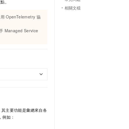
埋點。
相關文檔
使用
OpenTelemetry
協
手
Managed Service
。其主要功能是彙總來自各
，例如：