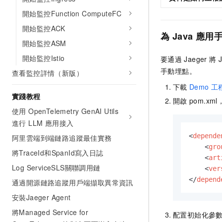
開始監控Function ComputeFC
開始監控ACK
為
Java
應用
開始監控ASM
開始監控Istio
要通過
Jaeger
將
手動埋點。
查看監控詳情（新版）
下載
Demo
工
實踐教程
開啟
pom.xm
使用 OpenTelemetry GenAI Utils
進行 LLM 應用接入
<
depende
阿里雲端到端鏈路追蹤最佳實務
<
gro
將TraceId和SpanId寫入日誌
<
art
Log ServiceSLS關聯調用鏈
<
ver
</
depend
通過開源鏈路追蹤用戶端擷取異常資訊
安裝Jaeger Agent
將Managed Service for
配置初始化參