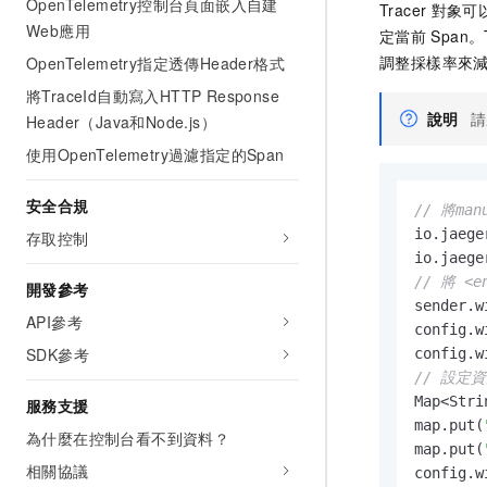
OpenTelemetry控制台頁面嵌入自建
Tracer
對象可
Web應用
定當前
Span。T
調整採樣率來
OpenTelemetry指定透傳Header格式
將TraceId自動寫入HTTP Response
說明
請
Header（Java和Node.js）
使用OpenTelemetry過濾指定的Span
安全合規
// 將ma
io.jaege
存取控制
io.jaege
// 將 <
開發參考
sender.w
API參考
config.w
SDK參考
config.w
// 設定
Map<Stri
服務支援
map.put(
為什麼在控制台看不到資料？
map.put(
相關協議
config.w