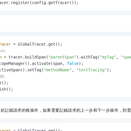
acer.register(config.getTracer());
。
racer
=
pan。
n
=
 tracer.buildSpan(
"parentSpan"
).withTag(
"myTag"
, 
"spa
copeManager().activate(span, 
false
);

ctiveSpan().setTag(
"methodName"
, 
"testTracing"
邏輯。
();

ish();
用於記錄請求的根操作，如果需要記錄請求的上一步和下一步操作，則
racer
=