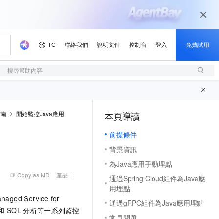
搜尋幫助內容
指南
開始監控Java應用
本頁導讀
（1, M）
前提條件
背景資訊
為Java應用手動埋點
Copy as MD
產品
通過Spring Cloud組件為Java應
用埋點
naged Service for
通過gRPC組件為Java應用埋點
和
SQL
分析等一系列監控
常見問題