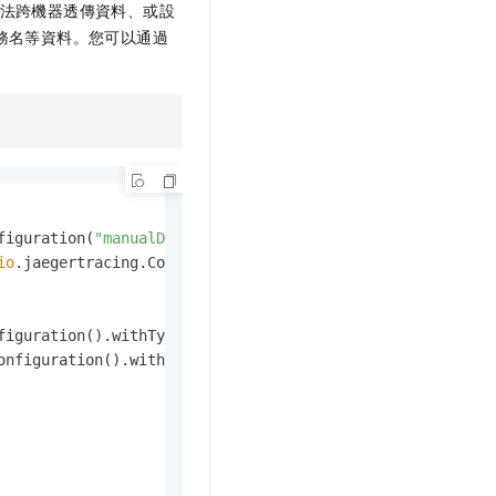
法跨機器透傳資料、或設
務名等資料。您可以通過
figuration(
"manualDemo"
);

io
figuration().withType(
"const"
).withParam(
1
));

onfiguration().withSender(sender).withMaxQueueSize(
10000