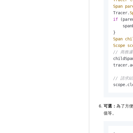
Span
par
Tracer.
S
if
 (pare
    span
Span
chi
Scope
sc
// 商務邏
childSpa
tracer.a
// 請求
scope.cl
可選：
為了方
值等。