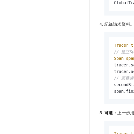
GlobalTr
記錄請求資料
Tracer
t
// 建立S
Span
spa
tracer.s
tracer.a
// 商務
secondBiz
span.fin
可選：
上一步
Tracer
t