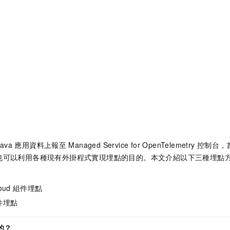
Java
應用資料上報至
Managed Service for OpenTelemetry
控制台，
也可以利用各種現有外掛程式實現埋點的目的。本文介紹以下三種埋點
oud
組件埋點
件埋點
的？