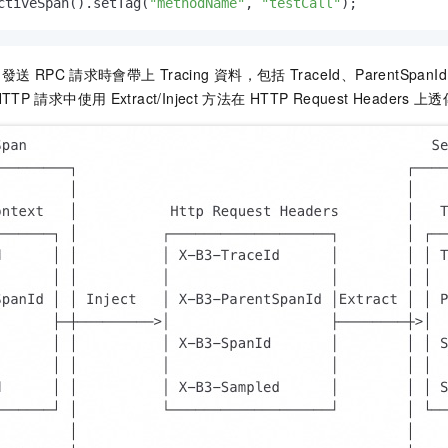
ctiveSpan().setTag(
"methodName"
, 
"testCall"
);
中發送
RPC
請求時會帶上
Tracing
資料，包括
TraceId、ParentSpan
HTTP
請求中使用
Extract/Inject
方法在
HTTP Request Headers
上透