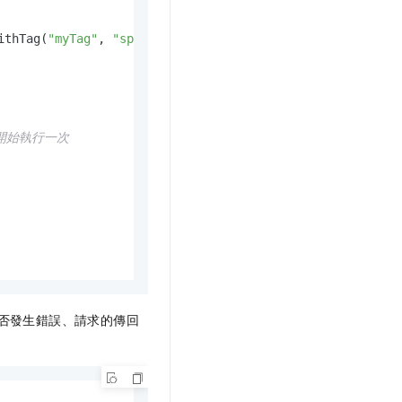
ithTag(
"myTag"
, 
"spanSecond"
求開始執行一次
是否發生錯誤、請求的傳回