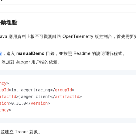
手動埋點
Java
應用資料上報至可觀測鏈路 OpenTelemetry 版控制台，首先
程
，進入
manualDemo
目錄，並按照
Readme
的說明運行程式。
l，添加對
Jaeger
用戶端的依賴。
ncy
>
upId
>
io.jaegertracing
</
groupId
>
ifactId
>
jaeger-client
</
artifactId
>
sion
>
0.31.0
</
version
>
ency
>
數並建立
Tracer
對象。