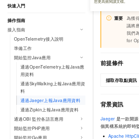
您更高效閱讀文檔。
資料。本文介紹如
快速入門
重要
為獲
操作指南
議將
接入指南
我們
OpenTelemetry接入說明
for O
準備工作
開始監控Java應用
前提條件
通過OpenTelemetry上報Java應
用資料
擷取存取點資訊
通過SkyWalking上報Java應用資
料
通過Jaeger上報Java應用資料
背景資訊
通過Zipkin上報Java應用資料
Jaeger
是一款開源
通過OBI 監控各語言應用
個異構系統的即時
開始監控PHP應用
Apache HttpCl
開始監控Go應用