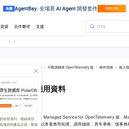
al-Time Monitoring Service
可觀測鏈路 OpenTelemetry 版
操作指南
接入
ava應用資料
er上報Java應用資料
 21:29:24
用埋點並上報鏈路資料至
Managed Service for OpenTelemetry
後，
Ma
的全部系列、模組或功
可開始監控應用，您可以查看應用拓撲、調用鏈路、異常事務、慢事務
區塊回到產品主頁，幫助