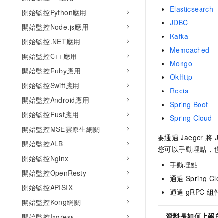
Elasticsearch
開始監控Python應用
JDBC
開始監控Node.js應用
Kafka
開始監控.NET應用
Memcached
開始監控C++應用
Mongo
開始監控Ruby應用
OkHttp
開始監控Swift應用
Redis
開始監控Android應用
Spring Boot
開始監控Rust應用
Spring Cloud
開始監控MSE雲原生網關
要通過
Jaeger
將
開始監控ALB
您可以手動埋點，
開始監控Nginx
手動埋點
開始監控OpenResty
通過
Spring Cl
開始監控APISIX
通過
gRPC
組
開始監控Kong網關
資料是如何上報
開始監控Ingress