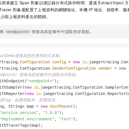
以用來建立
Span
對象以便記錄分布式操作時間、通過
Extract/Inject
方
racer
對象還配置了上報資料的網關地址、本機
IP
地址、採樣率、服
減少因上報資料產生的開銷。
將
替換為前提條件中擷取的存取點。
<endpoint>
nualDemo替換為您的應用程式名稱。
rtracing.
Configuration
config
=
new
io
.jaegertracing.Con
rtracing.Configuration.
SenderConfiguration
sender
=
new
endpoint> 替換為前提條件中擷取的存取點。
ithEndpoint(
"<endpoint>"
);

ithSampler(
new
io
.jaegertracing.Configuration.SamplerCon
ithReporter(
new
io
.jaegertracing.Configuration.ReporterC
資源Tag，如應用版本、部署環境。
ng, String> map = 
new
HashMap
<>();

"service.version"
, 
"1.0.0"
);

"deployment.environment"
, 
"test"
);

ithTracerTags(map);
