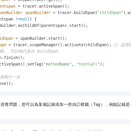
entspan
=
 tracer.activeSpan();

panBuilder
spanBuilder
=
 tracer.buildSpan(
"childSpan"
).w
ntspan !=
null
) {

Builder.asChildOf(parentspan).start();

ldSpan
=
ope
=
 tracer.scopeManager().activate(childSpan); 
// 請
輯。 可以執行多次 buildSpan
n.finish();

ctiveSpan().setTag(
"methodName"
, 
"testCall"
);

結束執行一次
ose();
便排查問題，您可以為某個記錄添加一些自訂標籤（Tag），例如記錄