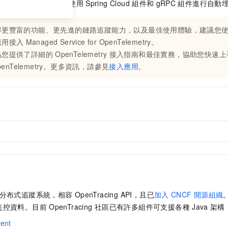
何進行手動埋點，以及使用
Spring Cloud
組件和
gRPC
組件進行自動
得更豐富的功能、更先進的鏈路追蹤能力，以及最佳使用體驗，建議您
應用接入
Managed Service for OpenTelemetry
。
為您提供了詳細的
OpenTelemetry
接入指南和最佳實務，協助您快速上
penTelemetry
。更多資訊，請參見
接入應用
。
分布式追蹤系統，相容
OpenTracing API，且已
加入
CNCF
開源組織
監控資料。目前
OpenTracing
社區已有許多組件可支援各種
Java
架構
ient