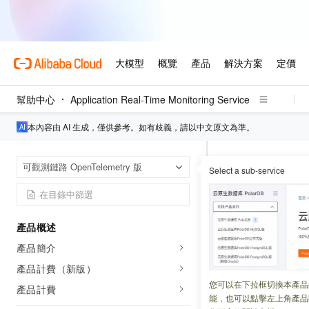
幫助中心
Application Real-Time Monitoring Service
本內容由 AI 生成，僅供參考。如有歧義，請以中文原文為準。
Application Re
首頁
可觀測鏈路 OpenTelemetry 版
Select a sub-service
通過Jaeger上報J
通過Jaeg
產品概述
產品簡介
更新時間：
2026-06-11
產品計費（新版）
通過
Jaeger
為應
您可以在下拉框切換本產品
產品計費
OpenTelemetry
即
能，也可以點擊左上角產品