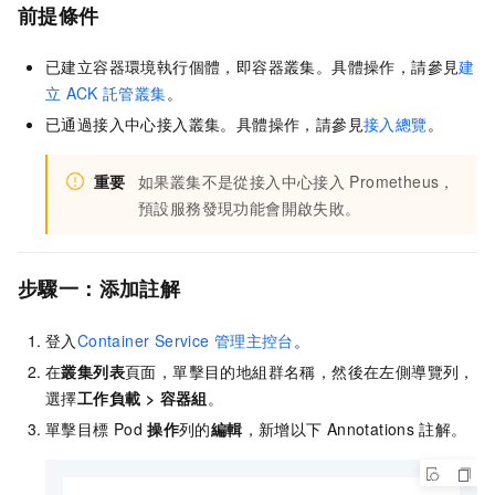
前提條件
已建立容器環境執行個體，即容器叢集。具體操作，請參見
建
立
ACK
託管叢集
。
已通過接入中心接入叢集。具體操作，請參見
接入總覽
。
重要
如果叢集不是從接入中心接入
Prometheus，
預設服務發現功能會開啟失敗。
步驟一：添加註解
登入
Container Service
管理主控台
。
在
叢集列表
頁面，單擊目的地組群名稱，然後在左側導覽列，
選擇
工作負載
>
容器組
。
單擊目標
Pod
操作
列的
編輯
，新增以下
Annotations
註解。