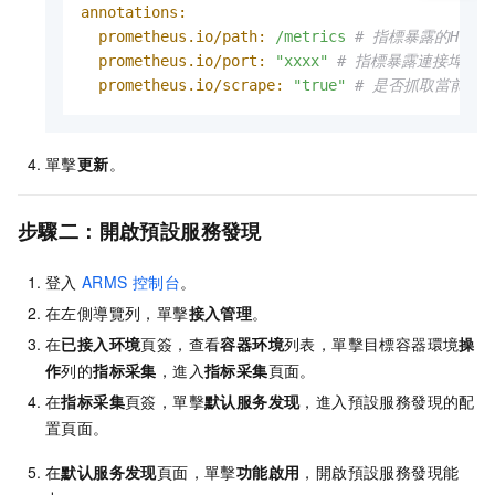
annotations:
prometheus.io/path:
/metrics
# 指標暴露的HTTP 
prometheus.io/port:
"xxxx"
# 指標暴露連接埠。
prometheus.io/scrape:
"true"
# 是否抓取當前Po
單擊
更新
。
步驟二：開啟預設服務發現
登入
ARMS
控制台
。
在左側導覽列，單擊
接入管理
。
在
已接入环境
頁簽，查看
容器环境
列表，單擊目標容器環境
操
作
列的
指标采集
，進入
指标采集
頁面。
在
指标采集
頁簽，單擊
默认服务发现
，進入預設服務發現的配
置頁面。
在
默认服务发现
頁面，單擊
功能啟用
，開啟預設服務發現能