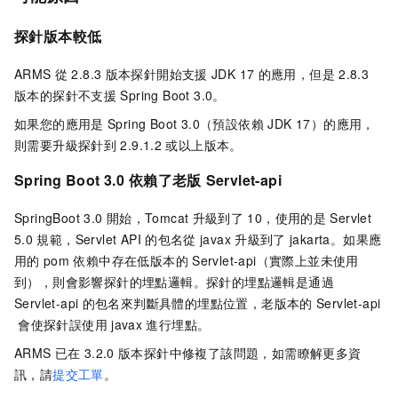
探針版本較低
ARMS
從
2.8.3
版本探針開始支援
JDK 17
的應用，但是
2.8.3
版本的探針不支援
Spring Boot 3.0。
如果您的應用是
Spring Boot 3.0（預設依賴 JDK 17）的應用，
則需要升級探針到
2.9.1.2
或以上版本。
Spring Boot 3.0
依賴了老版
Servlet-api
SpringBoot 3.0
開始，Tomcat
升級到了
10，使用的是
Servlet
5.0
規範，Servlet API
的包名從
javax
升級到了
jakarta。如果應
用的
pom
依賴中存在低版本的
Servlet-api（實際上並未使用
到），則會影響探針的埋點邏輯。探針的埋點邏輯是通過
Servlet-api
的包名來判斷具體的埋點位置，老版本的
Servlet-api
會使探針誤使用
javax
進行埋點。
ARMS
已在
3.2.0
版本探針中修複了該問題，如需瞭解更多資
訊，請
提交工單
。