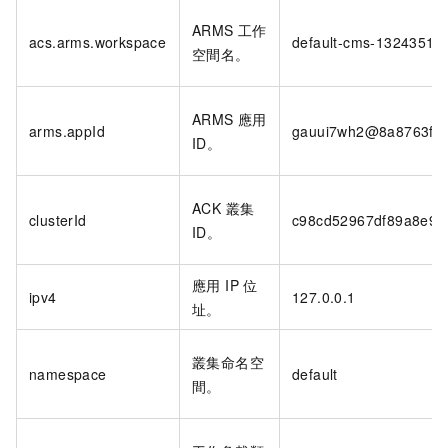
ARMS 工作
acs.arms.workspace
default-cms-1324351**
空間名。
ARMS 應用
arms.appId
gauui7wh2@8a8763fbd
ID。
ACK 叢集
clusterId
c98cd52967df89a8e9**
ID。
應用 IP 位
ipv4
127.0.0.1
址。
叢集命名空
namespace
default
間。