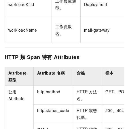
工作負載類
workloadKind
Deployment
型。
工作負載
workloadName
mall-gateway
名。
HTTP
類
Span
特有
Attributes
Attribute
Attribute
名稱
含義
樣本
類型
公用
http.method
HTTP
方法
GET、POS
Attribute
名。
http.status_code
HTTP
狀態
200、404、
代碼。