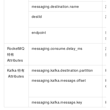
messaging.destination.name
訊
destId
訊
endpoint
${
${
RocketMQ
messaging.consume.delay_ms
訊
特有
援
Attributes
Kafka
特有
messaging.kafka.destination.partition
Ka
Attributes
messaging.kafka.message.offset
Ka
Of
messaging.kafka.message.key
Ka