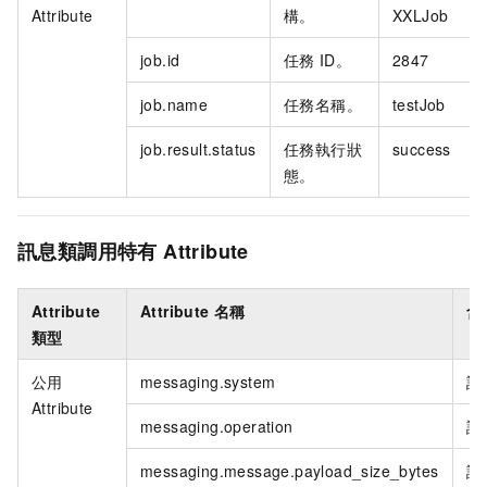
Attribute
構。
XXLJob
job.id
任務
ID。
2847
job.name
任務名稱。
testJob
job.result.status
任務執行狀
success
態。
訊息類調用特有
Attribute
Attribute
Attribute
名稱
含
類型
公用
messaging.system
訊
Attribute
messaging.operation
訊
messaging.message.payload_size_bytes
訊