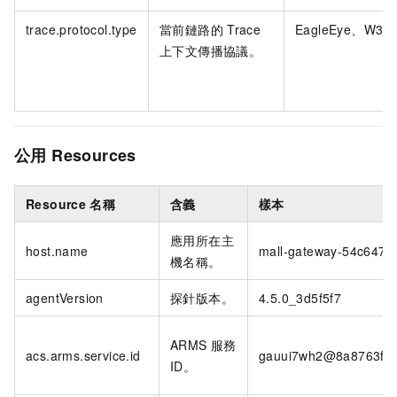
trace.protocol.type
當前鏈路的
Trace
EagleEye、W3C
上下文傳播協議。
公用
Resources
Resource
名稱
含義
樣本
應用所在主
host.name
mall-gateway-54c647a
機名稱。
agentVersion
探針版本。
4.5.0_3d5f5f7
ARMS 服務
acs.arms.service.id
gauui7wh2@8a8763fbd
ID。