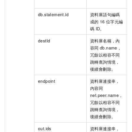
db.statement.id
資料庫語句編碼
成的
16
位字元編
碼
ID。
destId
資料庫名稱，內
容同
db.name，
冗餘以相容不同
跳轉查詢情境，
後續會刪除。
endpoint
資料庫連接串，
內容同
net.peer.name，
冗餘以相容不同
跳轉查詢情境，
後續會刪除。
out.ids
資料庫連接串，