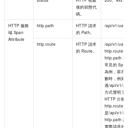
status
HTTP
收斂
200、4xx、
後的狀態代
碼。
HTTP
服務
http.path
HTTP
請求
/api/v1/user
端
Span
的
Path。
Attribute
http.route
HTTP
請求
/api/v1/user
的
Route。
http.route
http.path
不
常見的
Spri
為例，當存
數時，例如
過/api/v1/{u
方式聲明了
HTTP
介面
http.route
是/api/v1/{u
http.path
記
實際請求的