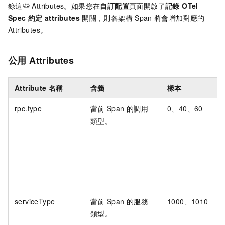
錄這些
Attributes。如果您在
自訂配置
頁面開啟了
記錄 OTel
Spec 約定
attributes
開關，則各架構
Span
將會增加對應的
Attributes。
公用
Attributes
Attribute
名稱
含義
樣本
rpc.type
當前
Span
的調用
0、40、60
類型。
serviceType
當前
Span
的服務
1000、1010
類型。