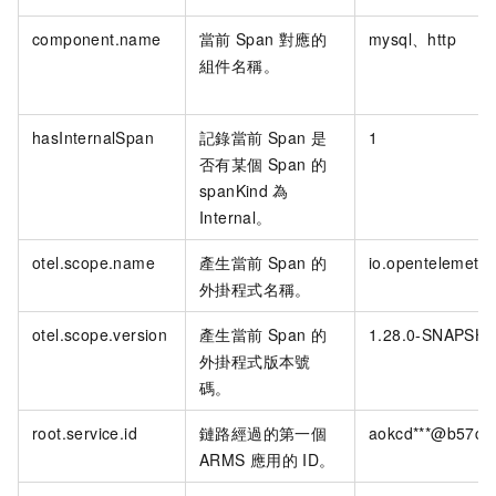
component.name
當前
Span
對應的
mysql、http
組件名稱。
hasInternalSpan
記錄當前
Span
是
1
否有某個
Span
的
spanKind
為
Internal。
otel.scope.name
產生當前
Span
的
io.opentelemetry
外掛程式名稱。
otel.scope.version
產生當前
Span
的
1.28.0-SNAPSH
外掛程式版本號
碼。
root.service.id
鏈路經過的第一個
aokcd***@b57c44
ARMS
應用的
ID。