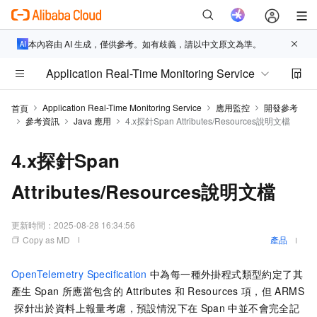
本內容由 AI 生成，僅供參考。如有歧義，請以中文原文為準。
Application Real-Time Monitoring Service
Application Real-Time Monitoring Service
應用監控
開發參考
首頁
參考資訊
Java 應用
4.x探針Span Attributes/Resources說明文檔
4.x探針Span
Attributes/Resources說明文檔
更新時間：
2025-08-28 16:34:56
Copy as MD
產品
OpenTelemetry Specification
中為每一種外掛程式類型約定了其
產生
Span
所應當包含的
Attributes
和
Resources
項，但
ARMS
探針出於資料上報量考慮，預設情況下在
Span
中並不會完全記