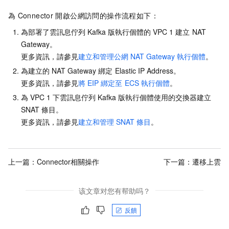
為
Connector
開啟公網訪問的操作流程如下：
為部署了
雲訊息佇列 Kafka 版
執行個體的
VPC 1
建立
NAT
Gateway。
更多資訊，請參見
建立和管理公網
NAT Gateway
執行個體
。
為建立的
NAT Gateway
綁定
Elastic IP Address。
更多資訊，請參見
將
EIP
綁定至
ECS
執行個體
。
為
VPC 1
下
雲訊息佇列 Kafka 版
執行個體使用的交換器建立
SNAT
條目。
更多資訊，請參見
建立和管理
SNAT
條目
。
上一篇：
Connector相關操作
下一篇：
遷移上雲
该文章对您有帮助吗？
反饋