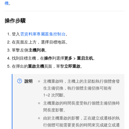
機
。
操作步驟
登入
雲資料庫專屬叢集控制台
。
在頁面左上方，選擇目標地區。
單擊左側
主機列表
。
找到目標主機，在
操作
列選擇
更多
>
重启主机
。
在彈出的
重啟主機
頁面，單擊
立即重啟
。
說明
主機重啟時，主機上的主節點執行個體會發
生主備切換，執行個體主備切換可能有
1~2
次閃斷。
主機重啟的時間長度受執行個體主備切換時
間長度影響。
由於主機重啟的影響，正在建立或遷移的執
行個體可能需要更長的時間來完成建立或遷