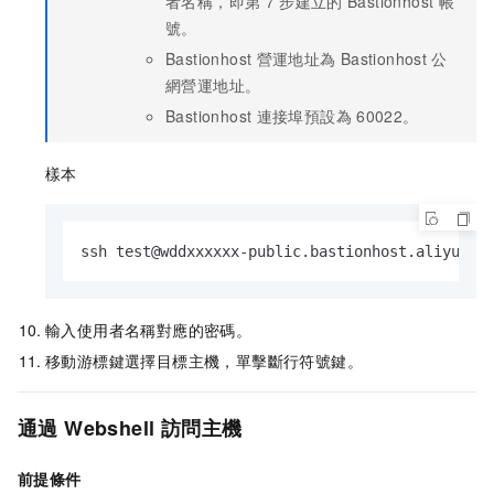
者名稱，即第
7
步建立的
Bastionhost
帳
號。
Bastionhost
營運地址為
Bastionhost
公
網營運地址。
Bastionhost
連接埠預設為
60022。
樣本
ssh test@wddxxxxxx-public.bastionhost.aliyuncs
輸入使用者名稱對應的密碼。
移動游標鍵選擇目標主機，單擊斷行符號鍵。
通過
Webshell
訪問主機
前提條件