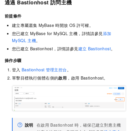
通過
Bastionhost
訪問主機
前提條件
建立
專屬叢集
MyBase
時開放
OS
許可權。
您已建立
MyBase for MySQL
主機，詳情請參見
添加
MySQL
主機
。
您已建立
Bastionhost，詳情請參見
建立
Bastionhost
。
操作步驟
登入
Bastionhost
管理主控台
。
單擊目標執行個體右側的
啟用
，啟用
Bastionhost。
說明
在啟用
Bastionhost
時，確保已建立對應主機