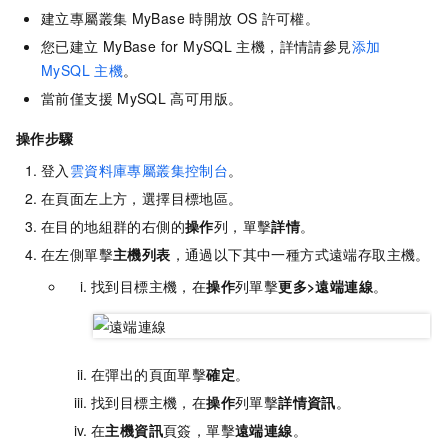
建立
專屬叢集
MyBase
時開放
OS
許可權。
您已建立
MyBase for MySQL
主機，詳情請參見
添加
MySQL
主機
。
當前僅支援
MySQL
高可用版。
操作步驟
登入
雲資料庫專屬叢集控制台
。
在頁面左上方，選擇目標地區。
在目的地組群的右側的
操作
列，單擊
詳情
。
在左側單擊
主機列表
，通過以下其中一種方式遠端存取主機。
找到目標主機，在
操作
列單擊
更多
>
遠端連線
。
在彈出的頁面單擊
確定
。
找到目標主機，在
操作
列單擊
詳情資訊
。
在
主機資訊
頁簽，單擊
遠端連線
。