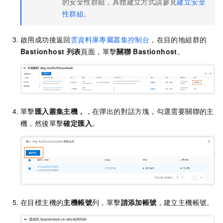
的安全性群組，具體建立方式請參見
建立安全
性群組
。
啟用成功後返回
雲資料庫專屬叢集控制台
，在目的地組群的
Bastionhost
列表
頁面，單擊
關聯
Bastionhost
。
單擊
匯入叢集主機，
，在彈出的對話方塊，勾選需要關聯的主
機，然後單擊
確定匯入
。
在目標主機的
主機帳號
列，單擊
請添加帳號
，建立主機帳號。