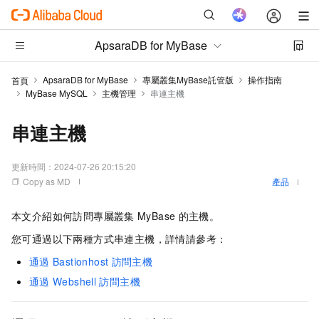
ApsaraDB for MyBase
ApsaraDB for MyBase
專屬叢集MyBase託管版
操作指南
首頁
MyBase MySQL
主機管理
串連主機
串連主機
更新時間：
2024-07-26 20:15:20
Copy as MD
產品
本文介紹如何訪問
專屬叢集
MyBase
的主機。
您可通過以下兩種方式串連主機，詳情請參考：
通過
Bastionhost
訪問主機
通過
Webshell
訪問主機