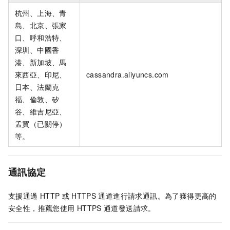
杭州、上海、青
島、北京、張家
口、呼和浩特、
深圳、中國香
港、新加坡、馬
來西亞、印尼、
cassandra.aliyuncs.com
日本、法蘭克
福、倫敦、矽
谷、維吉尼亞、
孟買（已關停）
等。
通訊協定
支援通過
HTTP
或
HTTPS
通道進行請求通訊。為了獲得更高的
安全性，推薦您使用
HTTPS
通道發送請求。