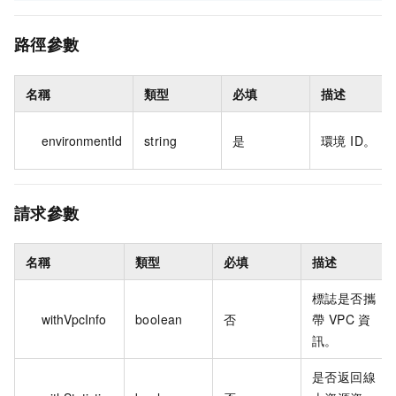
路徑參數
名稱
類型
必填
描述
environmentId
string
是
環境 ID。
請求參數
名稱
類型
必填
描述
標誌是否攜
withVpcInfo
boolean
否
帶 VPC 資
訊。
是否返回線