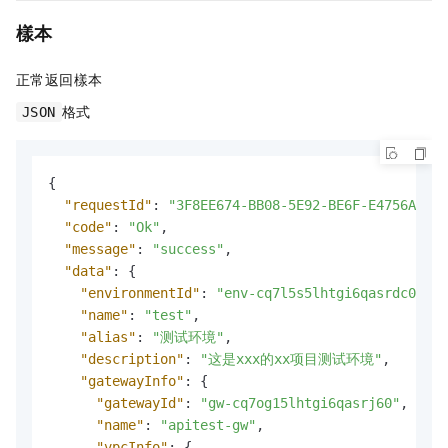
樣本
正常返回樣本
格式
JSON
{
"requestId"
:
"3F8EE674-BB08-5E92-BE6F-E4756A748B
"code"
:
"Ok"
,
"message"
:
"success"
,
"data"
:
{
"environmentId"
:
"env-cq7l5s5lhtgi6qasrdc0\n"
,
"name"
:
"test"
,
"alias"
:
"测试环境"
,
"description"
:
"这是xxx的xx项目测试环境"
,
"gatewayInfo"
:
{
"gatewayId"
:
"gw-cq7og15lhtgi6qasrj60"
,
"name"
:
"apitest-gw"
,
"vpcInfo"
:
{