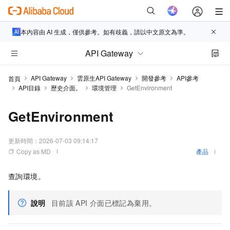
本內容由 AI 生成，僅供參考。如有歧義，請以中文原文為準。
API Gateway
API Gateway
雲原生API Gateway
開發參考
API參考
首頁
API目錄
歷史介面。
環境管理
GetEnvironment
GetEnvironment
更新時間：
2026-07-03 09:14:17
Copy as MD
產品
查詢環境。
說明
目前該
API
介面已標記為棄用。