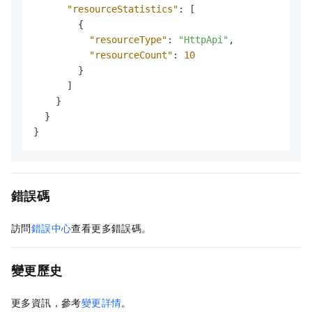
"resourceStatistics"
:
[
{
"resourceType"
:
"HttpApi"
,
"resourceCount"
:
10
}
]
}
}
}
錯誤碼
訪問
錯誤中心
查看更多錯誤碼。
變更歷史
更多資訊，參考
變更詳情
。