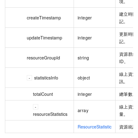
境。
建立時間
createTimestamp
integer
記。
更新時間
updateTimestamp
integer
記。
資源群組
resourceGroupId
string
ID。
線上資源
statisticsInfo
object
訊。
totalCount
integer
總筆數。
線上資源
array
resourceStatistics
量。
ResourceStatistic
資源統計