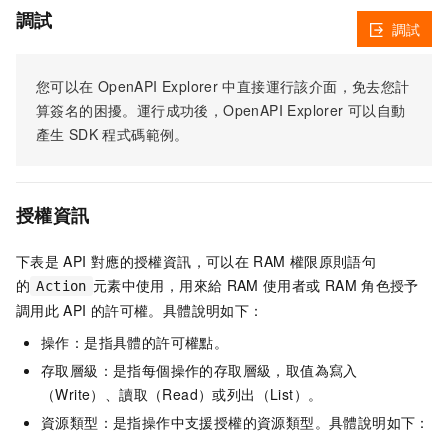
調試
調試
您可以在
OpenAPI Explorer
中直接運行該介面，免去您計
算簽名的困擾。運行成功後，OpenAPI Explorer
可以自動
產生
SDK
程式碼範例。
授權資訊
下表是
API
對應的授權資訊，可以在
RAM
權限原則語句
的
元素中使用，用來給
RAM
使用者或
RAM
角色授予
Action
調用此
API
的許可權。具體說明如下：
操作：是指具體的許可權點。
存取層級：是指每個操作的存取層級，取值為寫入
（Write）、讀取（Read）或列出（List）。
資源類型：是指操作中支援授權的資源類型。具體說明如下：