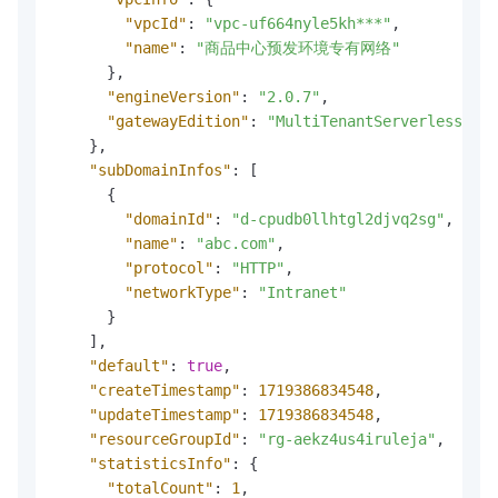
"vpcId"
:
"vpc-uf664nyle5kh***"
,
"name"
:
"商品中心预发环境专有网络"
}
,
"engineVersion"
:
"2.0.7"
,
"gatewayEdition"
:
"MultiTenantServerless"
}
,
"subDomainInfos"
:
[
{
"domainId"
:
"d-cpudb0llhtgl2djvq2sg"
,
"name"
:
"abc.com"
,
"protocol"
:
"HTTP"
,
"networkType"
:
"Intranet"
}
]
,
"default"
:
true
,
"createTimestamp"
:
1719386834548
,
"updateTimestamp"
:
1719386834548
,
"resourceGroupId"
:
"rg-aekz4us4iruleja"
,
"statisticsInfo"
:
{
"totalCount"
:
1
,