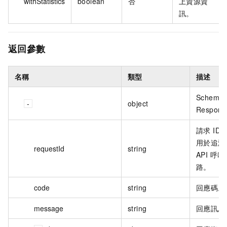
withStatistics
boolean
否
上資源資
訊。
返回參數
名稱
類型
描述
Schema 
object
Respons
請求 ID
用於追溯
requestId
string
API 呼叫
路。
code
string
回應碼。
message
string
回應訊息