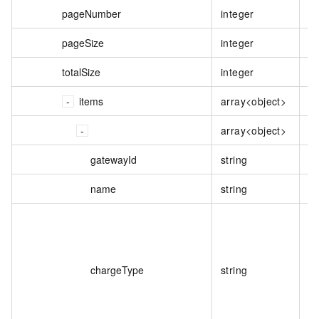
pageNumber
integer
分
pageSize
integer
分
totalSize
integer
總
items
array<object>
閘
array<object>
閘
gatewayId
string
閘
name
string
閘
付
枚
chargeType
string