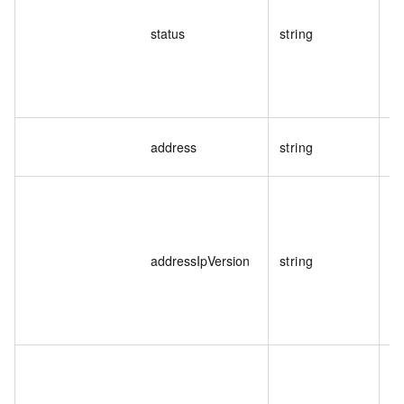
status
string
address
string
負
通
枚
addressIpVersion
string
閘
提