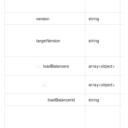
version
string
閘
閘
本
targetVersion
string
不
行
閘
loadBalancers
array<object>
清
閘
array<object>
資
loadBalancerId
string
負
負
型
枚