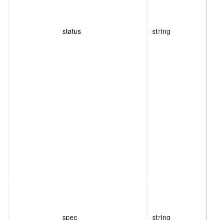
status
string
閘
枚
spec
string