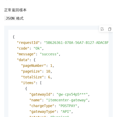
正常返回樣本
格式
JSON
{
"requestId"
:
"5B626361-070A-56A7-B127-ADAC8F3655
"code"
:
"Ok"
,
"message"
:
"success"
,
"data"
:
{
"pageNumber"
:
1
,
"pageSize"
:
10
,
"totalSize"
:
6
,
"items"
:
[
{
"gatewayId"
:
"gw-cpv54p5***"
,
"name"
:
"itemcenter-gateway"
,
"chargeType"
:
"POSTPAY"
,
"gatewayType"
:
"API"
,