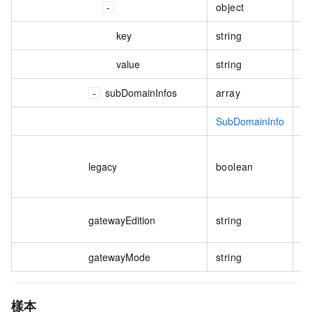
object
標
key
string
標
value
string
標
subDomainInfos
array
二
SubDomainInfo
二
是
legacy
boolean
上
器
閘
gatewayEdition
string
本
gatewayMode
string
樣本