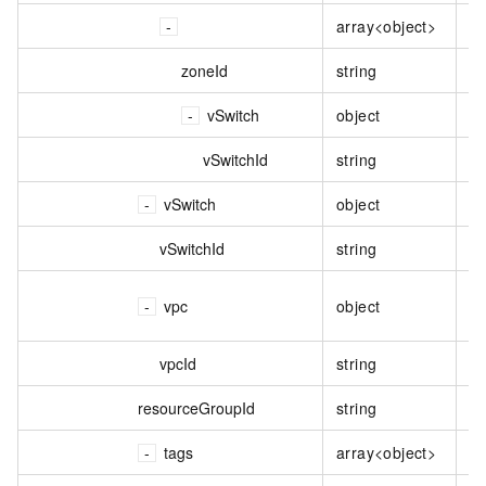
array<object>
可
zoneId
string
可
vSwitch
object
虛
vSwitchId
string
虛
vSwitch
object
虛
vSwitchId
string
虛
閘
vpc
object
訊
vpcId
string
V
resourceGroupId
string
資
tags
array<object>
標