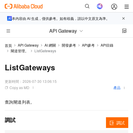
本內容由 AI 生成，僅供參考。如有歧義，請以中文原文為準。
API Gateway
API Gateway
AI 網關
開發參考
API參考
API目錄
首頁
閘道管理。
ListGateways
ListGateways
更新時間：
2026-07-30 13:06:15
Copy as MD
產品
查詢閘道列表。
調試
調試