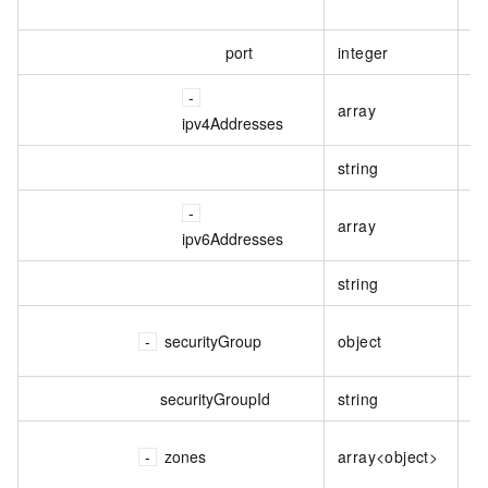
port
integer
連
array
I
ipv4Addresses
string
參
array
I
ipv6Addresses
string
參
閘
securityGroup
object
資
securityGroupId
string
安
閘
zones
array<object>
訊