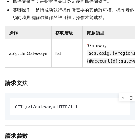
條件關鍵字：是指雲產品自身定義的條件關鍵字。
關聯操作：是指成功執行操作所需要的其他許可權。操作者必
須同時具備關聯操作的許可權，操作才能成功。
操作
存取層級
資源類型
*
Gateway
apig:ListGateways
list
acs:apig:{#regionId
{#accountId}:gateway
請求文法
GET /v1/gateways HTTP/1.1
請求參數