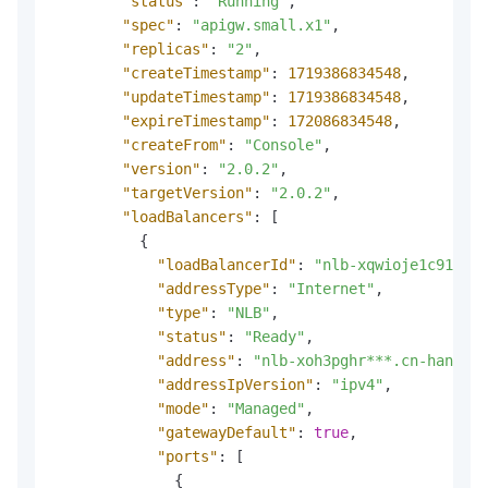
"status"
:
"Running"
,
"spec"
:
"apigw.small.x1"
,
"replicas"
:
"2"
,
"createTimestamp"
:
1719386834548
,
"updateTimestamp"
:
1719386834548
,
"expireTimestamp"
:
172086834548
,
"createFrom"
:
"Console"
,
"version"
:
"2.0.2"
,
"targetVersion"
:
"2.0.2"
,
"loadBalancers"
:
[
{
"loadBalancerId"
:
"nlb-xqwioje1c91r***
"addressType"
:
"Internet"
,
"type"
:
"NLB"
,
"status"
:
"Ready"
,
"address"
:
"nlb-xoh3pghr***.cn-hangzho
"addressIpVersion"
:
"ipv4"
,
"mode"
:
"Managed"
,
"gatewayDefault"
:
true
,
"ports"
:
[
{