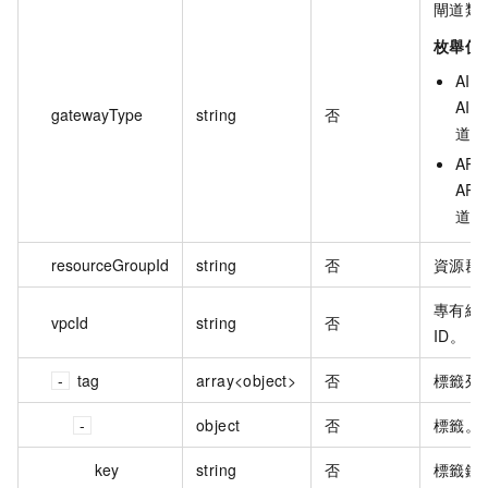
閘道類
枚舉值
AI :
AI 
gatewayType
string
否
道。
API :
API
道。
resourceGroupId
string
否
資源群
專有網
vpcId
string
否
ID。
tag
array<object>
否
標籤列
object
否
標籤。
key
string
否
標籤鍵