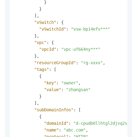
}
}
]
,
"vSwitch"
:
{
"vSwitchId"
:
"vsw-bp14efv***"
}
,
"vpc"
:
{
"vpcId"
:
"vpc-uf664ny***"
}
,
"resourceGroupId"
:
"rg-xxxx"
,
"tags"
:
[
{
"key"
:
"owner"
,
"value"
:
"zhangsan"
}
]
,
"subDomainInfos"
:
[
{
"domainId"
:
"d-cpudb0llhtgl2djvq2sg"
,
"name"
:
"abc.com"
,
"protocol"
:
"HTTP"
,