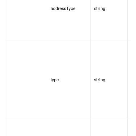
addressType
string
閘
類
枚
type
string
負
枚