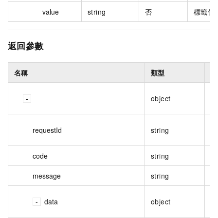
value
string
否
標籤值
返回參數
名稱
類型
描
S
object
R
requestId
string
請
code
string
回
message
string
回
閘
data
object
果