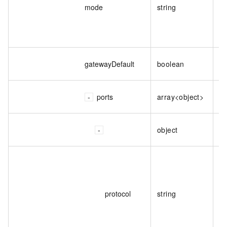
枚
mode
string
是
gatewayDefault
boolean
的
監
ports
array<object>
單
監
object
訊
通
枚
protocol
string