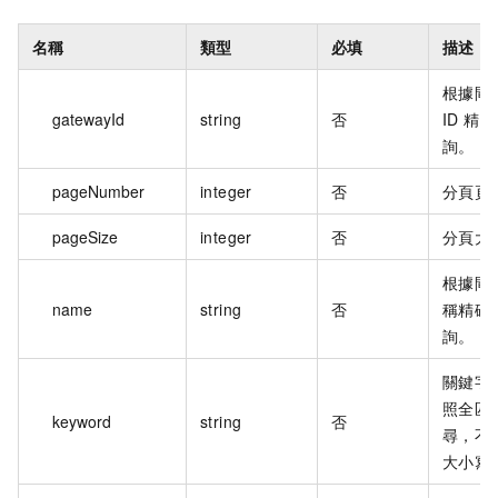
名稱
類型
必填
描述
根據閘
gatewayId
string
否
ID 精
詢。
pageNumber
integer
否
分頁頁
pageSize
integer
否
分頁大
根據閘
name
string
否
稱精確
詢。
關鍵字
照全匹
keyword
string
否
尋，不
大小寫