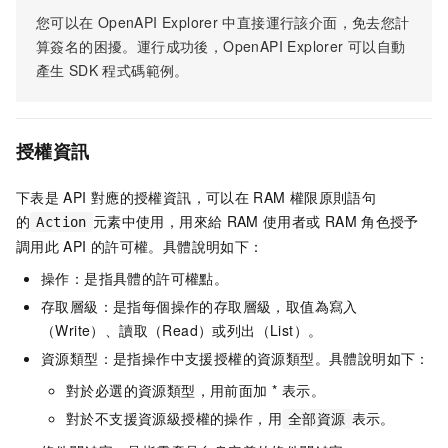
您可以在
OpenAPI Explorer
中直接運行該介面，免去您計
算簽名的困擾。運行成功後，OpenAPI Explorer
可以自動
產生
SDK
程式碼範例。
授權資訊
下表是
API
對應的授權資訊，可以在
RAM
權限原則語句
的
元素中使用，用來給
RAM
使用者或
RAM
角色授予
Action
調用此
API
的許可權。具體說明如下：
操作：是指具體的許可權點。
存取層級：是指每個操作的存取層級，取值為寫入
（Write）、讀取（Read）或列出（List）。
資源類型：是指操作中支援授權的資源類型。具體說明如下：
對於必選的資源類型，用前面加 * 表示。
對於不支援資源級授權的操作，用
表示。
全部資源