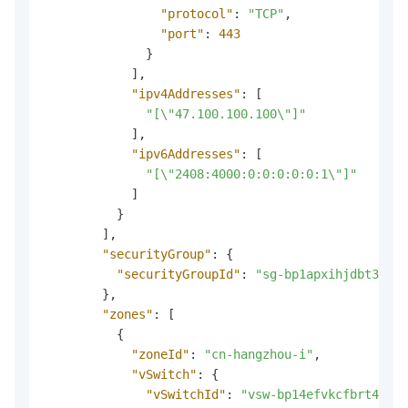
"protocol"
:
"TCP"
,
"port"
:
443
}
]
,
"ipv4Addresses"
:
[
"[\"47.100.100.100\"]"
]
,
"ipv6Addresses"
:
[
"[\"2408:4000:0:0:0:0:0:1\"]"
]
}
]
,
"securityGroup"
:
{
"securityGroupId"
:
"sg-bp1apxihjdbt3***"
}
,
"zones"
:
[
{
"zoneId"
:
"cn-hangzhou-i"
,
"vSwitch"
:
{
"vSwitchId"
:
"vsw-bp14efvkcfbrt4***"