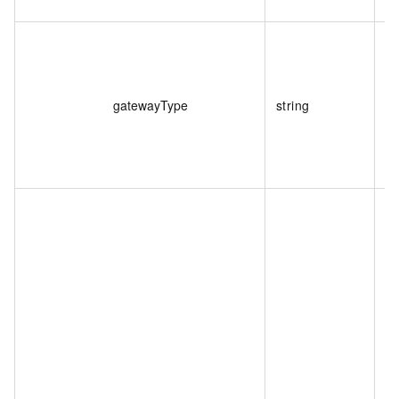
閘
枚
gatewayType
string
閘
枚