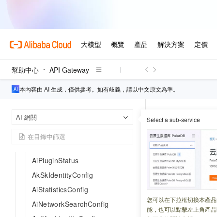
AgentAccessConfig
AgentAuthorizationPrincipal
AgentInfo
AgentModelAccessConfig
AgentServiceConfig
幫助中心
API Gateway
AiCacheConfig
AiFallbackConfig
本內容由 AI 生成，僅供參考。如有歧義，請以中文原文為準。
AiNetworkConfigSearchEngine
API Gateway
首頁
AiServiceConfig
AI 網關
Select a sub-service
AiStatisticsPathField
Consumer
AiPolicyRedisConfig
AiPluginStatus
更新時間：
2026-07-30
AkSkIdentityConfig
AiStatisticsConfig
名稱
您可以在下拉框切換本產品
AiNetworkSearchConfig
能，也可以點擊左上角產品