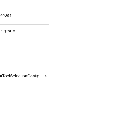
b4f8a1
r-group
AiToolSelectionConfig