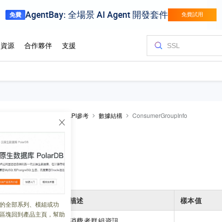
AI 網關
開發參考
API參考
數據結構
ConsumerGroupInfo
GroupInfo
 07:31:50
類型
描述
樣本值
的全部系列、模組或功
區塊回到產品主頁，幫助
object
消費者群組資訊。