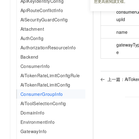
ApiKeyIdentityConfig
您更高效閱讀文檔。
ApiRouteConflictInfo
consumerG
upId
AiSecurityGuardConfig
Attachment
name
AuthConfig
gatewayTy
AuthorizationResourceInfo
e
Backend
ConsumerInfo
AiTokenRateLimitConfigRule
上一篇：
AiToke
AiTokenRateLimitConfig
ConsumerGroupInfo
AiToolSelectionConfig
DomainInfo
EnvironmentInfo
GatewayInfo