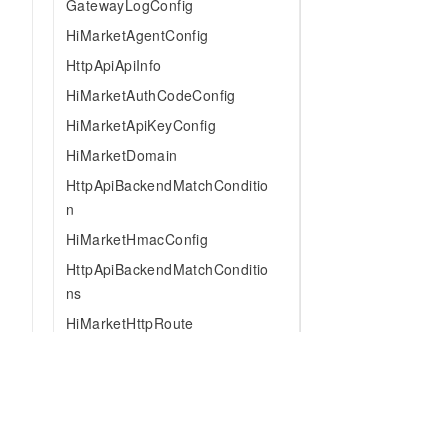
GatewayLogConfig
HiMarketAgentConfig
HttpApiApiInfo
HiMarketAuthCodeConfig
HiMarketApiKeyConfig
HiMarketDomain
HttpApiBackendMatchConditio
n
HiMarketHmacConfig
HttpApiBackendMatchConditio
ns
HiMarketHttpRoute
HttpApiDeployConfig
HiMarketIcon
HiMarketIdentityMapping
HttpApiDomainInfo