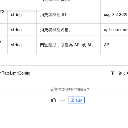
ro
string
消費者群組 ID。
csg-8c13d2
string
消費者群組名稱。
api-consume
p
string
閘道類型，取值為 API 或 AI。
API
nRateLimitConfig
下一篇：
该文章对您有帮助吗？
反饋