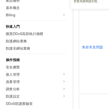
產品優勢
您更高效閱讀文檔。
基本概念
Billing
快速入門
購買DDoS高防執行個體
防護網站業務
售前常見問題
防護非網站業務
操作指南
安全總覽
接入管理
資產管理
調查分析
防護設定
DDoS防護實驗室