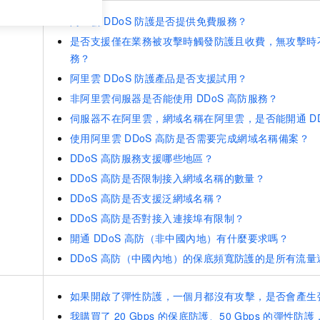
阿里雲
DDoS
防護是否提供免費服務？
是否支援僅在業務被攻擊時觸發防護且收費，無攻擊時
務？
阿里雲
DDoS
防護產品是否支援試用？
非阿里雲伺服器是否能使用
DDoS
高防服務？
伺服器不在阿里雲，網域名稱在阿里雲，是否能開通
D
使用阿里雲
DDoS
高防是否需要完成網域名稱備案？
DDoS
高防服務支援哪些地區？
DDoS
高防是否限制接入網域名稱的數量？
DDoS
高防是否支援泛網域名稱？
DDoS
高防是否對接入連接埠有限制？
開通
DDoS
高防（非中國內地）有什麼要求嗎？
DDoS
高防（中國內地）的保底頻寬防護的是所有流量
如果開啟了彈性防護，一個月都沒有攻擊，是否會產生
我購買了
20 Gbps
的保底防護、50 Gbps
的彈性防護