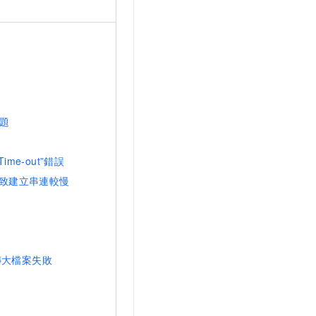
題
me-out”錯誤
致建立串連較慢
傳大檔案失敗