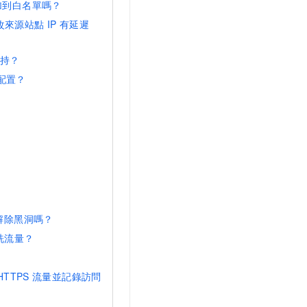
加到白名單嗎？
改來源站點
IP
有延遲
保持？
配置？
解除黑洞嗎？
洗流量？
HTTPS
流量並記錄訪問