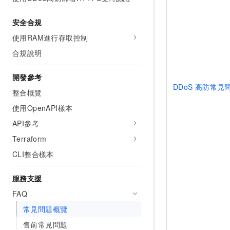
安全合規
使用RAM進行存取控制
合規說明
開發參考
DDoS
高防常見
整合概覽
使用OpenAPI樣本
API參考
Terraform
CLI整合樣本
服務支援
FAQ
常見問題概覽
售前常見問題