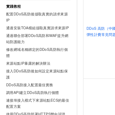
實踐教程
配置DDoS高防後擷取真實的請求來源
IP
通過安裝TOA模組擷取真實請求來源IP
DDoS
高防（中
彈性計費常見問
通過聯合部署DDoS高防和WAF提升網
站防護能力
修改網域名稱綁定的DDoS高防執行個
體
來源站點IP暴露的解決辦法
接入DDoS高防後如何設定來源站點保
護
DDoS高防接入配置最佳實務
調用API建立DDoS高防執行個體
連接埠接入模式下來源站點ECS的最佳
配置方案
使用DDoS高防部署HTTPS雙向認證