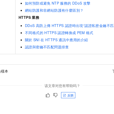
如何預防或避免
NTP
服務的
DDoS
攻擊
網站防護和非網站防護有什麼區別？
HTTPS
業務
DDoS
高防上傳
HTTPS
認證時出現“認證私密金鑰不匹
不同格式的
HTTPS
認證轉換成
PEM
格式
關於
SNI
在
HTTPS
通訊中應用的介紹
認證與密鑰不匹配問題排查
合樣本
该文章对您有帮助吗？
反饋