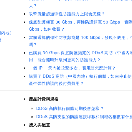
大？
攻擊流量超過彈性防護能力上限會怎樣？
保底防護頻寬
30 Gbps，彈性防護頻寬
50 Gbps，
Gbps，如何收費？
國內地）
當前選擇的彈性防護頻寬是
100 Gbps，發現不夠用
題
嗎？
已購買
30 Gbps
保底防護頻寬的
DDoS
高防（中國內
用，能否隨時升級到更高的防護能力？
一個
IP
一天內被攻擊多次，費用該怎麼計算？
購買了
DDoS
高防（中國內地）執行個體，如何停止使
產生彈性防護的後付費費用？
產品計費與規格
DDoS
高防執行個體到期後會怎樣？
DDoS
高防支援的防護連接埠數和網域名稱數有什
接入與配置