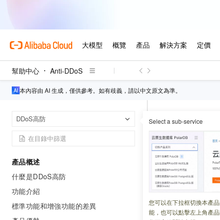
幫助中心
Anti-DDoS
本內容由 AI 生成，僅供參考。如有歧義，請以中文原文為準。
Anti-DDoS
首頁
DDoS高防
Select a sub-service
常見問題
產品概述
更新時間：
2026-01-19
什麼是DDoS高防
本文列舉了阿里雲
功能介紹
您可以在下拉框切換本產品
標準功能和增強功能的差異
類型
能，也可以點擊左上角產品