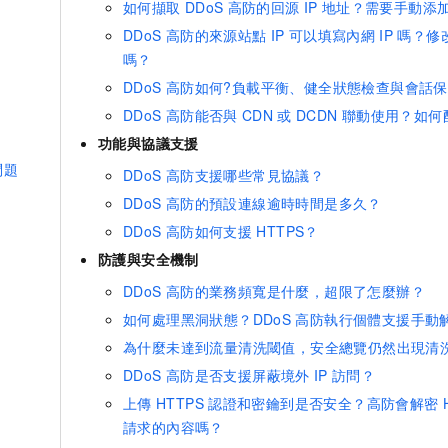
如何擷取
DDoS
高防的回源
IP
地址？需要手動添
DDoS
高防的來源站點
IP
可以填寫內網
IP
嗎？修
嗎？
DDoS
高防如何?負載平衡、健全狀態檢查與會話
DDoS
高防能否與
CDN
或
DCDN
聯動使用？如何
功能與協議支援
問題
DDoS
高防支援哪些常見協議？
DDoS
高防的預設連線逾時時間是多久？
DDoS
高防如何支援
HTTPS？
防護與安全機制
DDoS
高防的業務頻寬是什麼，超限了怎麼辦？
如何處理黑洞狀態？DDoS
高防執行個體支援手動
為什麼未達到流量清洗閾值，安全總覽仍然出現清
DDoS
高防是否支援屏蔽境外
IP
訪問？
上傳
HTTPS
認證和密鑰到是否安全？高防會解密
請求的內容嗎？