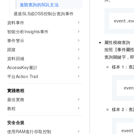
進階查詢的SQL文法
通過SLS或OSS控制台查詢事件
event.ev
資料事件
智能分析Insights事件
事件警示
屬性模糊查詢
跟蹤
按照
[事件屬性
查詢關鍵字，
資料回補
樣本
1：查
AccessKey審計
平台Action Trail
 even
實踐教程
最佳實務
教程
樣本
2：查
安全合規
使用RAM進行存取控制
event