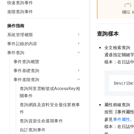
快速查詢事件
（"
進階查詢事件
欄位
操作指南
查詢樣本
系統管理權限
事件記錄的內容
全文檢索查詢
事件查詢
通過指定關鍵
事件查詢概覽
樣本：在日誌
事件基礎查詢
事件進階查詢
Describe
查詢阿里雲帳號或AccessKey相
關事件
查詢網路及資料安全最佳實務事
屬性精確查詢
件
按照
[事件屬性
參見
事件屬性
查詢資源生命週期事件
樣本：在日誌
自訂查詢事件
件。