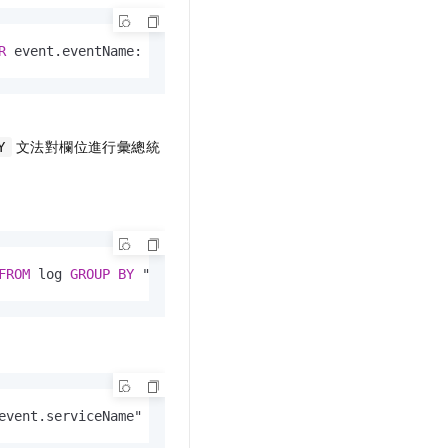
R
 event.eventName: CreateInstance  
OR
 event.eventName: R
文法對欄位進行彙總統
Y
FROM
 log 
GROUP
BY
 "event.serviceName"
event.serviceName" 
AS
 service, 
COUNT
(
*
) 
AS
 count 
FROM
 lo