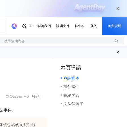
搜尋幫助內容
本頁導讀
（1, M）
查詢樣本
事件屬性
彙總函式
Copy as MD
產品
文法保留字
誌事件。
無符號包裹或被雙引號