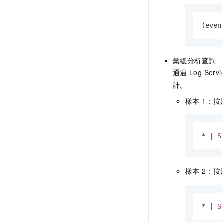
(even
彙總分析查詢
通過
Log Serv
計。
樣本
1：
*
|
S
樣本
2：
*
|
S