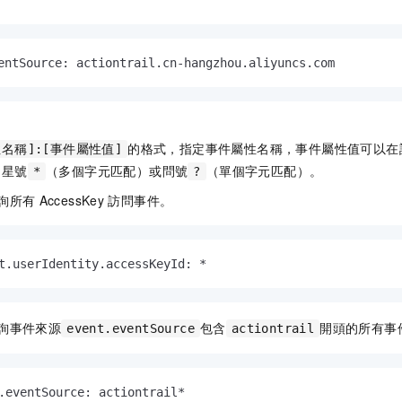
entSource: actiontrail.cn
-
hangzhou.aliyuncs.com
的格式，指定事件屬性名稱，事件屬性值可以在
名稱]:[事件屬性值]
即星號
（多個字元匹配）或問號
（單個字元匹配）。
*
?
詢所有
AccessKey
訪問事件。
t.userIdentity.accessKeyId: 
*
詢事件來源
包含
開頭的所有事
event.eventSource
actiontrail
.eventSource: actiontrail
*