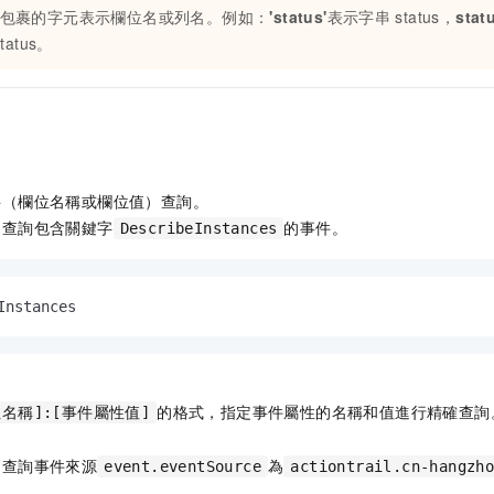
"）包裹的字元表示欄位名或列名。例如：
'status'
表示字串
status，
stat
status。
字（欄位名稱或欄位值）查詢。
中查詢包含關鍵字
的事件。
DescribeInstances
Instances 
的格式，指定事件屬性的名稱和值進行精確查詢
名稱]:[事件屬性值]
。
中查詢事件來源
為
event.eventSource
actiontrail.cn-hangzh