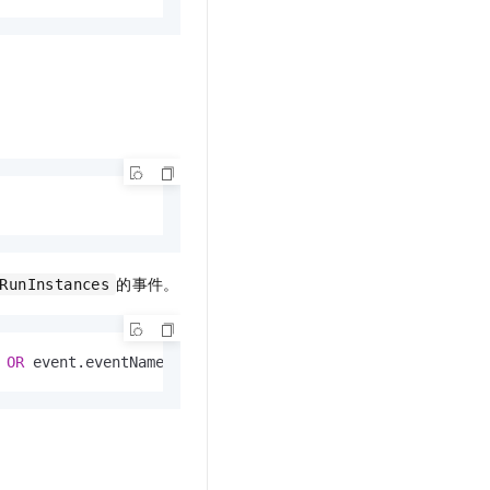
的事件。
RunInstances
 
OR
 event.eventName: RunInstances 