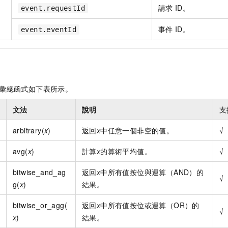
請求
ID。
event.requestId
事件
ID。
event.eventId
彙總函式如下表所示。
文法
說明
支
arbitrary(
x
)
返回
x
中任意一個非空的值。
√
avg(
x
)
計算
x
的算術平均值。
√
bitwise_and_ag
返回
x
中所有值按位與運算（AND）的
√
g(
x
)
結果。
bitwise_or_agg(
返回
x
中所有值按位或運算（OR）的
√
x
)
結果。