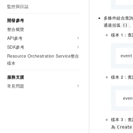
監控與日誌
多條件組合查
開發參考
通過括弧
()
整合概覽
樣本
1：
API參考
SDK參考
Resource Orchestration Service整合
event
樣本
服務支援
樣本
2：查
常見問題
 even
樣本
3：查
為
Create