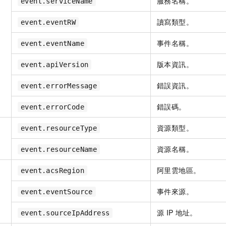
服務名稱。
event.serviceName
讀寫類型。
event.eventRW
事件名稱。
event.eventName
版本資訊。
event.apiVersion
錯誤資訊。
event.errorMessage
錯誤碼。
event.errorCode
資源類型。
event.resourceType
資源名稱。
event.resourceName
阿里雲地區。
event.acsRegion
事件來源。
event.eventSource
源
IP
地址。
event.sourceIpAddress