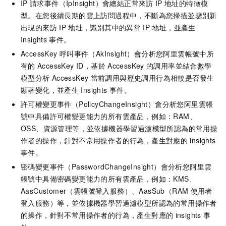
IP
請求事件（IpInsight）會總結正常來訪
IP
地址的特徵模
型。在您後續長期的雲上訪問過程中，不斷為您掃描並鑒別新
出現的來訪
IP
地址，識別其中的異常
IP
地址，並產生
Insights
事件。
AccessKey
呼叫事件（AkInsight）會分析您阿里雲帳號中所
有的
AccessKey ID，基於
AccessKey
的調用率並結合數學
模型分析
AccessKey
當前調用與歷史調用行為相較是否發生
顯著變化，並產生
Insights
事件。
許可權變更事件（PolicyChangeInsight）會分析您阿里雲帳
號中具備許可權變更能力的所有雲產品，例如：RAM、
OSS、資源管理等，並依據機器學習過濾模型所認為的常用操
作者的操作，針對不常用操作者的行為，產生對應的
insights
事件。
密碼變更事件（PasswordChangeInsight）會分析您阿里雲
帳號中具備密碼變更能力的所有雲產品，例如：KMS、
AasCustomer（雲帳號登入服務）、AasSub（RAM
使用者
登入服務）等，並依據機器學習過濾模型所認為的常用操作者
的操作，針對不常用操作者的行為，產生對應的
insights
事