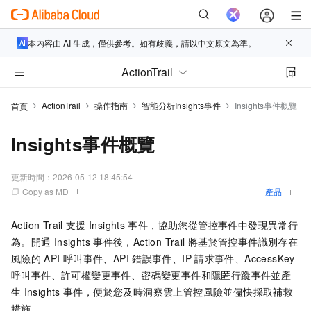
本內容由 AI 生成，僅供參考。如有歧義，請以中文原文為準。
ActionTrail
ActionTrail
操作指南
智能分析Insights事件
Insights事件概覽
首頁
Insights事件概覽
更新時間：
2026-05-12 18:45:54
Copy as MD
產品
Action Trail
支援
Insights
事件，協助您從管控事件中發現異常行
為。開通
Insights
事件後，Action Trail
將基於管控事件識別存在
風險的
API
呼叫事件、API
錯誤事件、IP
請求事件、AccessKey
呼叫事件、許可權變更事件、密碼變更事件和隱匿行蹤事件並產
生
Insights
事件，便於您及時洞察雲上管控風險並儘快採取補救
措施。