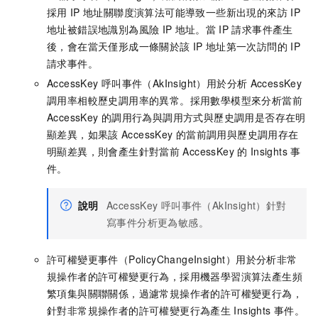
採用
IP
地址關聯度演算法可能導致一些新出現的來訪
IP
地址被錯誤地識別為風險
IP
地址。當
IP
請求事件產生
後，會在當天僅形成一條關於該
IP
地址第一次訪問的
IP
請求事件。
AccessKey
呼叫事件（AkInsight）用於分析
AccessKey
調用率相較歷史調用率的異常。採用數學模型來分析當前
AccessKey
的調用行為與調用方式與歷史調用是否存在明
顯差異，如果該
AccessKey
的當前調用與歷史調用存在
明顯差異，則會產生針對當前
AccessKey
的
Insights
事
件。
說明
AccessKey
呼叫事件（AkInsight）針對
寫事件分析更為敏感。
許可權變更事件（PolicyChangeInsight）用於分析非常
規操作者的許可權變更行為，採用機器學習演算法產生頻
繁項集與關聯關係，過濾常規操作者的許可權變更行為，
針對非常規操作者的許可權變更行為產生
Insights
事件。