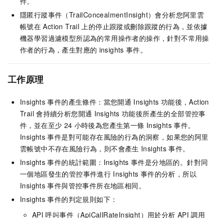
件。
隱匿行蹤事件（TrailConcealmentInsight）會分析您阿里雲
帳號在
Action Trail
上的停止跟蹤或刪除跟蹤的行為，並依據
機器學習過濾模型所認為的常用操作者的操作，針對不常用操
作者的行為，產生對應的
insights
事件。
工作原理
Insights
事件的產生條件：當您開通
Insights
功能後，Action
Trail
會持續分析您開通
Insights
功能後所產生的全部管控事
件，並在至少
24
小時後為您產生第一條
Insights
事件。
Insights
事件是對可能存在風險的行為的洞察，如果您的阿里
雲帳號中不存在風險行為，則不會產生
Insights
事件。
Insights
事件的統計範圍：Insights
事件是分地區的。針對同
一個地區發生的管控事件進行
Insights
事件的分析，所以
Insights
事件與管控事件所在地區相同。
Insights
事件的判定規則如下：
API
呼叫事件（ApiCallRateInsight）用於分析
API
調用