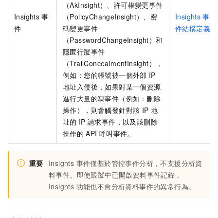
（AkInsight）、許可權變更事件
Insights
事
（PolicyChangeInsight）、密
Insights
事
件
碼變更事件
件結構定義
（PasswordChangeInsight）和
隱匿行蹤事件
（TrailConcealmentInsight），
例如：您的帳號被一個外部
IP
地址入侵後，如果對某一個資源
進行大量的寫事件（例如：刪除
操作），則會觸發針對該
IP
地
址的
IP
請求事件，以及該刪除
操作的
API
呼叫事件。
重要
Insights 事件僅基於管控事件分析，不支援分析資
料事件。即使跟蹤中已開啟資料事件記錄，
Insights 功能也不會分析資料事件的異常行為。