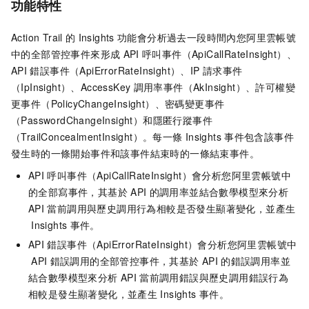
功能特性
Action Trail
的
Insights
功能會分析過去一段時間內您阿里雲帳號
中的全部管控事件來形成
API
呼叫事件（ApiCallRateInsight）、
API
錯誤事件（ApiErrorRateInsight）、IP
請求事件
（IpInsight）、AccessKey
調用率事件（AkInsight）、許可權變
更事件（PolicyChangeInsight）、密碼變更事件
（PasswordChangeInsight）和隱匿行蹤事件
（TrailConcealmentInsight）。每一條
Insights
事件包含該事件
發生時的一條開始事件和該事件結束時的一條結束事件。
API
呼叫事件（ApiCallRateInsight）會分析您阿里雲帳號中
的全部寫事件，其基於
API
的調用率並結合數學模型來分析
API
當前調用與歷史調用行為相較是否發生顯著變化，並產生
Insights
事件。
API
錯誤事件（ApiErrorRateInsight）會分析您阿里雲帳號中
API
錯誤調用的全部管控事件，其基於
API
的錯誤調用率並
結合數學模型來分析
API
當前調用錯誤與歷史調用錯誤行為
相較是發生顯著變化，並產生
Insights
事件。