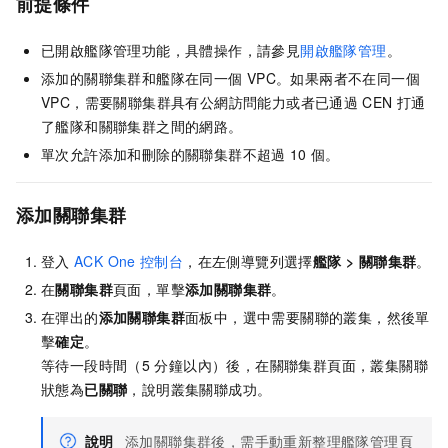
前提條件
已開啟艦隊管理功能，具體操作，請參見
開啟艦隊管理
。
添加的關聯集群和艦隊在同一個
VPC。如果兩者不在同一個
VPC，需要關聯集群具有公網訪問能力或者已通過
CEN
打通
了艦隊和關聯集群之間的網路。
單次允許添加和刪除的關聯集群不超過
10
個。
添加關聯集群
登入
ACK One
控制台
，在左側導覽列選擇
艦隊
>
關聯集群
。
在
關聯集群
頁面，單擊
添加關聯集群
。
在彈出的
添加關聯集群
面板中，選中需要關聯的叢集，然後單
擊
確定
。
等待一段時間（5
分鐘以內）後，在關聯集群頁面，叢集關聯
狀態為
已關聯
，說明叢集關聯成功。
說明
添加關聯集群後，需手動重新整理艦隊管理頁