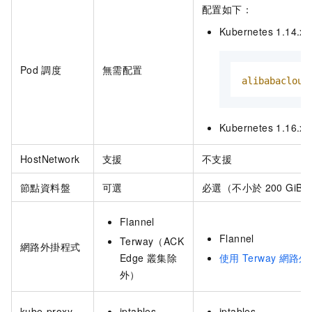
配置如下：
Kubernetes 1.14.x
Pod
調度
無需配置
alibabacloud
Kubernetes 1.16.x
HostNetwork
支援
不支援
節點資料盤
可選
必選（不小於
200 GiB
Flannel
Flannel
Terway（
ACK
網路外掛程式
Edge
叢集
除
使用
Terway
網路外
外）
kube-proxy
iptables
iptables