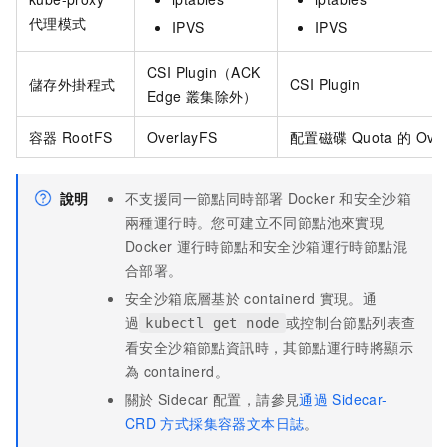
代理模式
IPVS
IPVS
CSI Plugin（
ACK
儲存外掛程式
CSI Plugin
Edge
叢集
除外）
容器
RootFS
OverlayFS
配置磁碟
Quota
的
Over
說明
不支援同一節點同時部署
Docker
和安全沙箱
兩種運行時。您可建立不同節點池來實現
Docker
運行時節點和安全沙箱運行時節點混
合部署。
安全沙箱底層基於
containerd
實現。通
過
或控制台節點列表查
kubectl get node
看安全沙箱節點資訊時，其節點運行時將顯示
為
containerd。
關於
Sidecar
配置，請參見
通過
Sidecar-
CRD
方式採集容器文本日誌
。