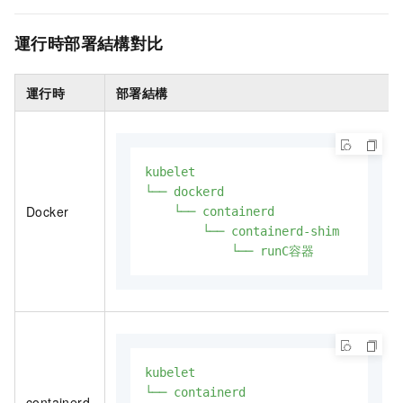
運行時部署結構對比
運行時
部署結構
kubelet
└──
dockerd
Docker
└──
containerd
└──
containerd-shim
└──
runC容器
kubelet
└──
containerd
containerd