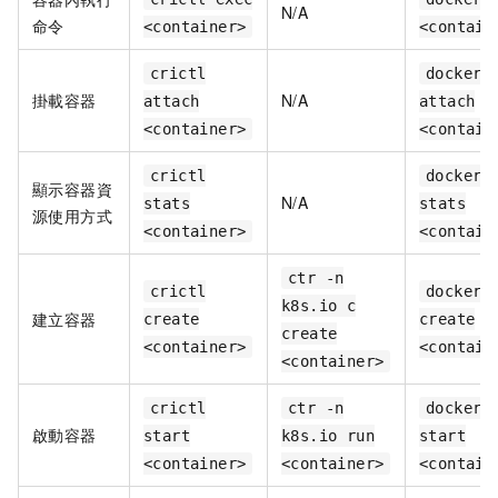
N/A
命令
<container>
<contain
crictl
docker
掛載容器
N/A
attach
attach
<container>
<contain
crictl
docker
顯示容器資
N/A
stats
stats
源使用方式
<container>
<contain
ctr -n
crictl
docker
k8s.io c
建立容器
create
create
create
<container>
<contain
<container>
crictl
ctr -n
docker
啟動容器
start
k8s.io run
start
<container>
<container>
<contain