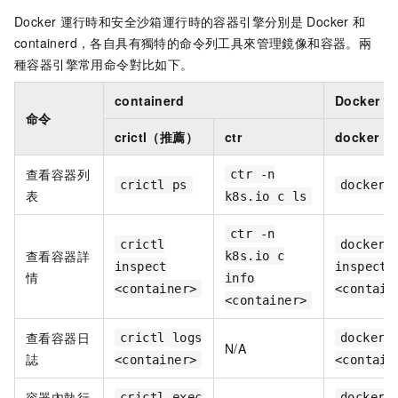
Docker
運行時和安全沙箱運行時的容器引擎分別是
Docker
和
containerd，各自具有獨特的命令列工具來管理鏡像和容器。兩
種容器引擎常用命令對比如下。
containerd
Docker
命令
crictl（推薦）
ctr
docker
查看容器列
ctr -n
crictl ps
docker 
表
k8s.io c ls
ctr -n
crictl
docker
查看容器詳
k8s.io c
inspect
inspect
情
info
<container>
<contain
<container>
查看容器日
crictl logs
docker 
N/A
誌
<container>
<contain
容器內執行
crictl exec
docker 