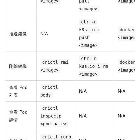
<image>
pull
<image>
<image>
ctr -n
k8s.io i
docker 
推送鏡像
N/A
push
<image>
<image>
ctr -n
crictl rmi
docker 
刪除鏡像
k8s.io i rm
<image>
<image>
<image>
查看
Pod
crictl
N/A
N/A
列表
pods
crictl
查看
Pod
N/A
N/A
inspectp
詳情
<pod name>
crictl runp