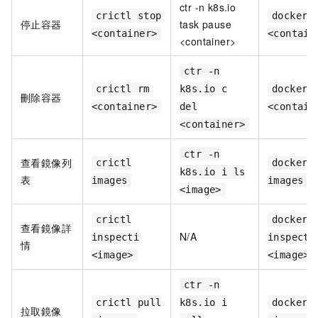
ctr -n k8s.io
crictl stop
docker 
停止容器
task pause
<container>
<contain
<container>
ctr -n
crictl rm
k8s.io c
docker 
刪除容器
<container>
del
<contain
<container>
ctr -n
查看鏡像列
crictl
docker
k8s.io i ls
表
images
images
<image>
crictl
docker
查看鏡像詳
N/A
inspecti
inspect
情
<image>
<image>
ctr -n
crictl pull
k8s.io i
docker 
拉取鏡像