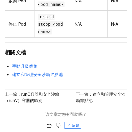
啟動
Pod
N/A
N/A
<pod name>
crictl
停止
Pod
N/A
N/A
stopp <pod
name>
相關文檔
手動升級叢集
建立和管理安全沙箱節點池
上一篇：
runC容器和安全沙箱
下一篇：
建立和管理安全沙
（runV）容器的區別
箱節點池
该文章对您有帮助吗？
反饋