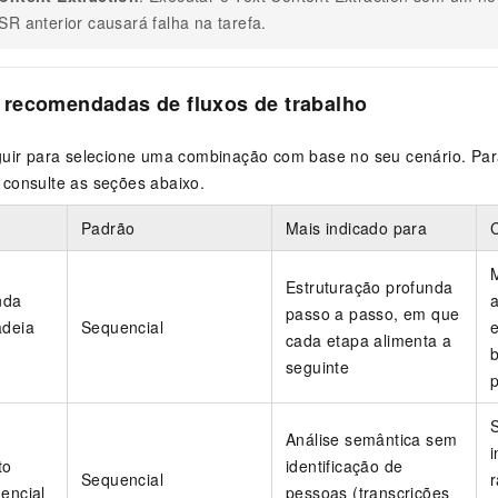
SR anterior causará falha na tarefa.
recomendadas de fluxos de trabalho
guir para selecione uma combinação com base no seu cenário. Par
consulte as seções abaixo.
Padrão
Mais indicado para
M
Estruturação profunda
nda
a
passo a passo, em que
adeia
Sequencial
e
cada etapa alimenta a
seguinte
p
Análise semântica sem
to
identificação de
Sequencial
encial
pessoas (transcrições