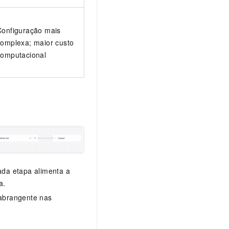
Configuração mais
complexa; maior custo
computacional
ada etapa alimenta a
a.
e abrangente nas