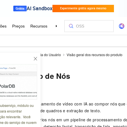
rApp
IA de Mídia
Guia do Usuário
Visão geral dos recursos do produto
ção de Nós
onfiguração de Nós
6-29 01:56:06
de trabalho de processamento de vídeo com IA ao compor nós que
subserviço, módulo ou
o de fala, amostragem de quadros e extração de texto.
para encontrar
ão relevante. Você
lho de IA encadeia vários nós em um pipeline de processamento d
me do serviço de nuvem
efa específica de IA — detecção facial, transcrição de fala, amos