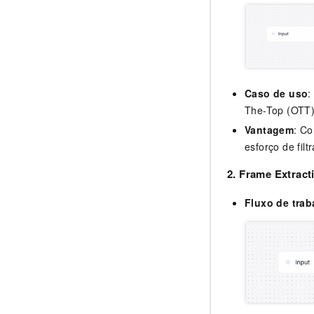
Caso de uso
:
The-Top (OTT),
Vantagem
: C
esforço de fil
2. Frame Extract
Fluxo de trab