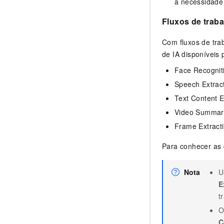
a necessidade
Fluxos de trab
Com fluxos de tra
de IA disponíveis 
Face Recognit
Speech Extrac
Text Content E
Video Summar
Frame Extract
Para conhecer as 
Nota
U
E
t
O
C