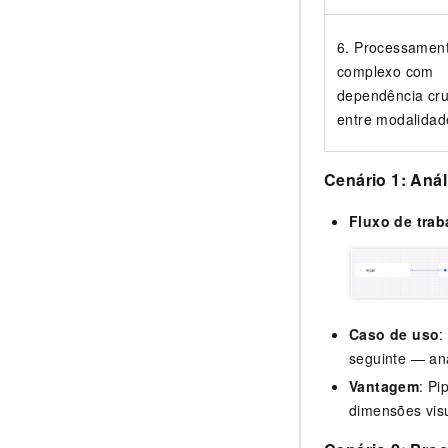
6. Processamen
complexo com
dependência cr
entre modalidad
Cenário 1: Aná
Fluxo de trab
Caso de uso
:
seguinte — aná
Vantagem
: Pi
dimensões visu