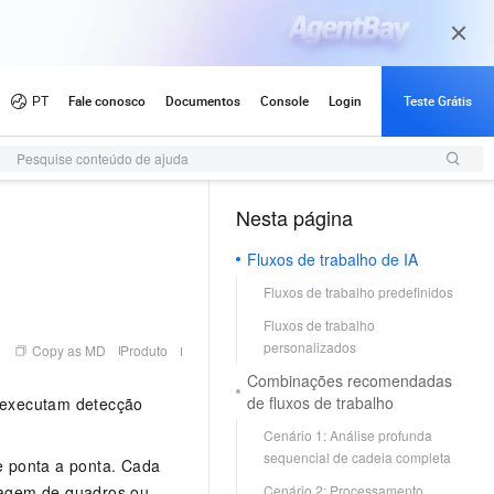
Pesquise conteúdo de ajuda
Nesta página
Fluxos de trabalho de IA
Fluxos de trabalho predefinidos
Fluxos de trabalho
personalizados
Copy as MD
Produto
Combinações recomendadas
de fluxos de trabalho
 executam detecção
Cenário 1: Análise profunda
sequencial de cadeia completa
e ponta a ponta. Cada
tragem de quadros ou
Cenário 2: Processamento