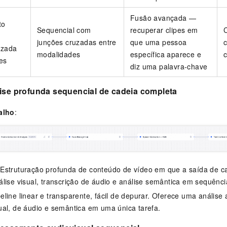
Fusão avançada —
to
Sequencial com
recuperar clipes em
junções cruzadas entre
que uma pessoa
uzada
modalidades
específica aparece e
es
diz uma palavra-chave
lise profunda sequencial de cadeia completa
alho
:
 Estruturação profunda de conteúdo de vídeo em que a saída de c
lise visual, transcrição de áudio e análise semântica em sequênci
peline linear e transparente, fácil de depurar. Oferece uma anális
al, de áudio e semântica em uma única tarefa.