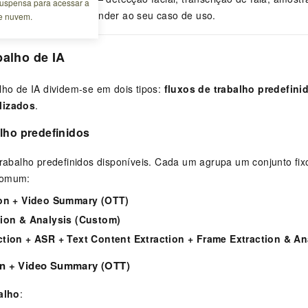
 suspensa para acessar a
. Combine-os para atender ao seu caso de uso.
de nuvem.
balho de IA
lho de IA dividem-se em dois tipos:
fluxos de trabalho predefini
lizados
.
lho predefinidos
 trabalho predefinidos disponíveis. Cada um agrupa um conjunto fix
comum:
ion + Video Summary (OTT)
tion & Analysis (Custom)
tion + ASR + Text Content Extraction + Frame Extraction & An
ion + Video Summary (OTT)
alho
: