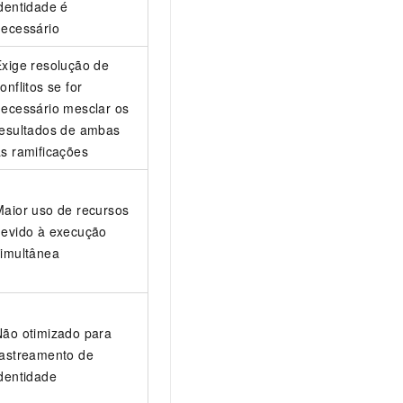
dentidade é
necessário
Exige resolução de
onflitos se for
necessário mesclar os
resultados de ambas
as ramificações
Maior uso de recursos
devido à execução
simultânea
Não otimizado para
rastreamento de
identidade