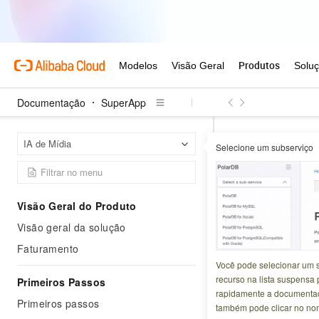
Documentação
SuperApp
Supe
Página inicial
IA de Mídia
Selecione um subserviço
Guia de Configura
Guia de C
Visão Geral do Produto
Visão geral da solução
Atualizado em:
2026-0
Faturamento
Configure fluxos 
Você pode selecionar um 
facial, transcriçã
recurso na lista suspensa 
Primeiros Passos
rapidamente a documentaç
Um fluxo de traba
Primeiros passos
também pode clicar no no
nó realiza uma tar