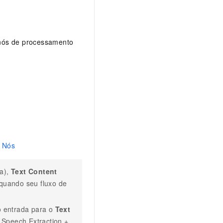
 nós de processamento
s Nós
a),
Text Content
quando seu fluxo de
o entrada para o
Text
 Speech Extraction +