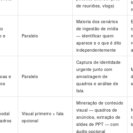
i
de reuniões, vlogs)
Maioria dos cenários
to
de ingestão de mídia
c
o e
Paralelo
— identificar quem
aparece e o que é dito
independentemente
Captura de identidade
urgente junto com
soas e
Paralelo
amostragem de
ros
quadros e análise de
fala
Mineração de conteúdo
visual — quadros de
modal
Visual primeiro + fala
anúncios, extração de
uadros
opcional
slides de PPT — com
áudio opcional