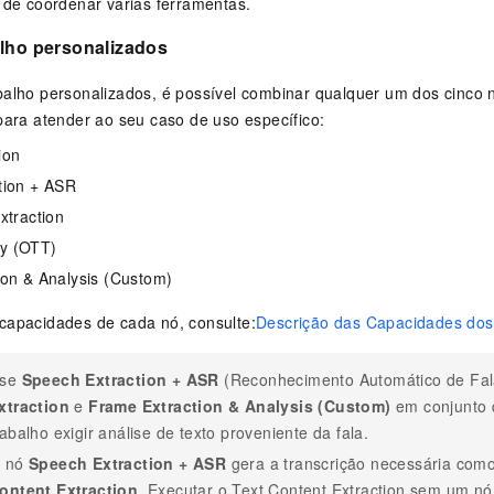
 de coordenar várias ferramentas.
alho personalizados
balho personalizados, é possível combinar qualquer um dos cinco
para atender ao seu caso de uso específico:
ion
tion + ASR
xtraction
y (OTT)
ion & Analysis (Custom)
capacidades de cada nó, consulte:
Descrição das Capacidades do
se
Speech Extraction + ASR
(Reconhecimento Automático de Fal
xtraction
e
Frame Extraction & Analysis (Custom)
em conjunto 
rabalho exigir análise de texto proveniente da fala.
 nó
Speech Extraction + ASR
gera a transcrição necessária com
ontent Extraction
. Executar o Text Content Extraction sem um nó