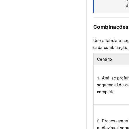
A
Combinações 
Use a tabela a se
cada combinação, 
Cenário
1. Análise profu
sequencial de c
completa
2. Processamen
audiovisual sequ