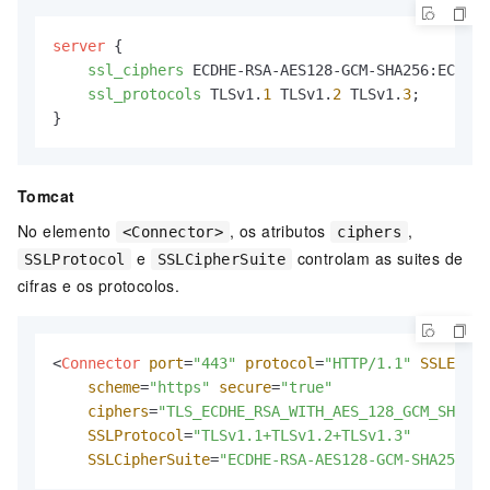
server
 {

ssl_ciphers
 ECDHE-RSA-AES128-GCM-SHA256:ECDHE:
ssl_protocols
 TLSv1.
1
 TLSv1.
2
 TLSv1.
3
;

}
Tomcat
No elemento
, os atributos
,
<Connector>
ciphers
e
controlam as suites de
SSLProtocol
SSLCipherSuite
cifras e os protocolos.
<
Connector
port
=
"443"
protocol
=
"HTTP/1.1"
SSLEnabl
scheme
=
"https"
secure
=
"true"
ciphers
=
"TLS_ECDHE_RSA_WITH_AES_128_GCM_SHA256
SSLProtocol
=
"TLSv1.1+TLSv1.2+TLSv1.3"
SSLCipherSuite
=
"ECDHE-RSA-AES128-GCM-SHA256:EC