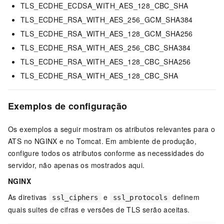
TLS_ECDHE_ECDSA_WITH_AES_128_CBC_SHA
TLS_ECDHE_RSA_WITH_AES_256_GCM_SHA384
TLS_ECDHE_RSA_WITH_AES_128_GCM_SHA256
TLS_ECDHE_RSA_WITH_AES_256_CBC_SHA384
TLS_ECDHE_RSA_WITH_AES_128_CBC_SHA256
TLS_ECDHE_RSA_WITH_AES_128_CBC_SHA
Exemplos de configuração
Os exemplos a seguir mostram os atributos relevantes para o
ATS no NGINX e no Tomcat. Em ambiente de produção,
configure todos os atributos conforme as necessidades do
servidor, não apenas os mostrados aqui.
NGINX
As diretivas
e
definem
ssl_ciphers
ssl_protocols
quais suites de cifras e versões de TLS serão aceitas.