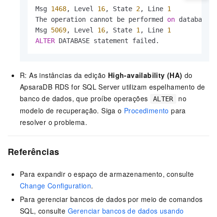
Msg 
1468
, Level 
16
, State 
2
, Line 
1
The operation cannot be performed 
on
 database 
Msg 
5069
, Level 
16
, State 
1
, Line 
1
ALTER
 DATABASE statement failed.
R: As instâncias da edição
High-availability (HA)
do
ApsaraDB RDS for SQL Server utilizam espelhamento de
banco de dados, que proíbe operações
no
ALTER
modelo de recuperação. Siga o
Procedimento
para
resolver o problema.
Referências
Para expandir o espaço de armazenamento, consulte
Change Configuration
.
Para gerenciar bancos de dados por meio de comandos
SQL, consulte
Gerenciar bancos de dados usando