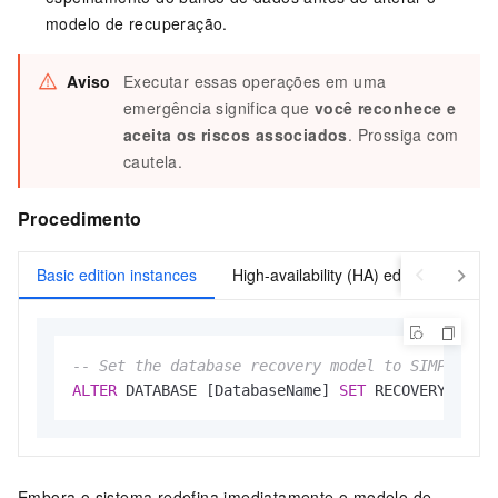
modelo de recuperação.
Aviso
Executar essas operações em uma
emergência significa que
você reconhece e
aceita os riscos associados
. Prossiga com
cautela.
Procedimento
Basic edition instances
High-availability (HA) edition instance
-- Set the database recovery model to SIMPLE to
ALTER
 DATABASE [DatabaseName] 
SET
 RECOVERY SIMP
Embora o sistema redefina imediatamente o modelo de