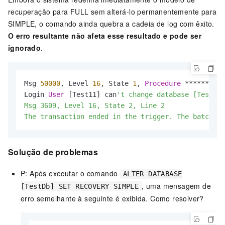
recuperação para FULL sem alterá-lo permanentemente para
SIMPLE, o comando ainda quebra a cadeia de log com êxito.
O erro resultante não afeta esse resultado e pode ser
ignorado
.
Msg 
50000
, Level 
16
, State 
1
, 
Procedure
*
*
*
*
*
*
, Li
Login 
User
 [Test11] can
't change database [TestDb]
Msg 3609, Level 16, State 2, Line 2

The transaction ended in the trigger. The batch ha
Solução de problemas
P: Após executar o comando
ALTER DATABASE
, uma mensagem de
[TestDb] SET RECOVERY SIMPLE
erro semelhante à seguinte é exibida. Como resolver?