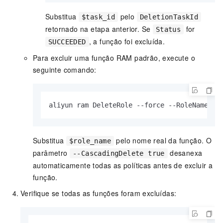
Substitua
pelo
$task_id
DeletionTaskId
retornado na etapa anterior. Se
for
Status
, a função foi excluída.
SUCCEEDED
Para excluir uma função RAM padrão, execute o
seguinte comando:
aliyun ram DeleteRole --force --RoleName $r
Substitua
pelo nome real da função. O
$role_name
parâmetro
desanexa
--CascadingDelete true
automaticamente todas as políticas antes de excluir a
função.
Verifique se todas as funções foram excluídas: