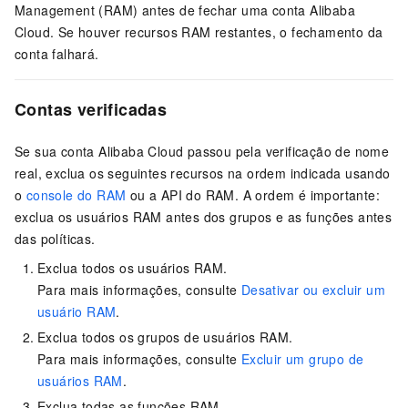
Management (RAM) antes de fechar uma conta Alibaba
Cloud. Se houver recursos RAM restantes, o fechamento da
conta falhará.
Contas verificadas
Se sua conta Alibaba Cloud passou pela verificação de nome
real, exclua os seguintes recursos na ordem indicada usando
o
console do RAM
ou a API do RAM. A ordem é importante:
exclua os usuários RAM antes dos grupos e as funções antes
das políticas.
Exclua todos os usuários RAM.
Para mais informações, consulte
Desativar ou excluir um
usuário RAM
.
Exclua todos os grupos de usuários RAM.
Para mais informações, consulte
Excluir um grupo de
usuários RAM
.
Exclua todas as funções RAM.