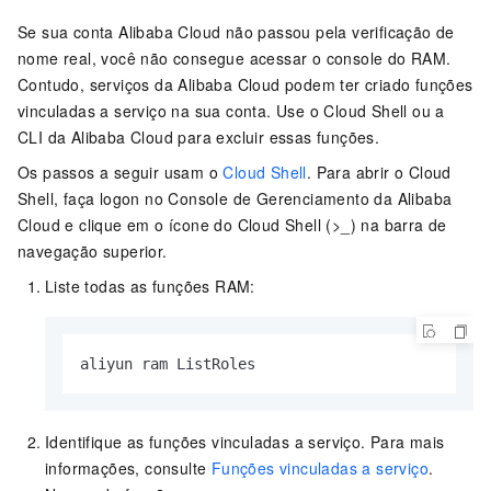
Se sua conta Alibaba Cloud não passou pela verificação de
nome real, você não consegue acessar o console do RAM.
Contudo, serviços da Alibaba Cloud podem ter criado funções
vinculadas a serviço na sua conta. Use o Cloud Shell ou a
CLI da Alibaba Cloud para excluir essas funções.
Os passos a seguir usam o
Cloud Shell
. Para abrir o Cloud
Shell, faça logon no Console de Gerenciamento da Alibaba
Cloud e clique em o ícone do Cloud Shell (>_) na barra de
navegação superior.
Liste todas as funções RAM:
aliyun ram ListRoles
Identifique as funções vinculadas a serviço. Para mais
informações, consulte
Funções vinculadas a serviço
.