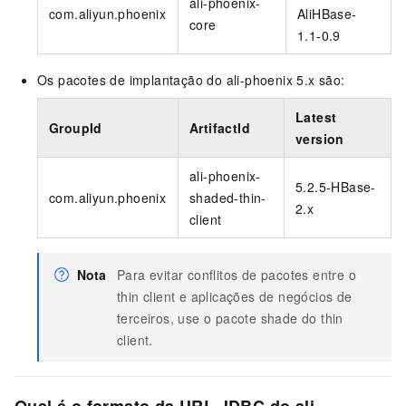
ali-phoenix-
com.aliyun.phoenix
AliHBase-
core
1.1-0.9
Os pacotes de implantação do ali-phoenix 5.x são:
Latest
GroupId
ArtifactId
version
ali-phoenix-
5.2.5-HBase-
com.aliyun.phoenix
shaded-thin-
2.x
client
Nota
Para evitar conflitos de pacotes entre o
thin client e aplicações de negócios de
terceiros, use o pacote shade do thin
client.