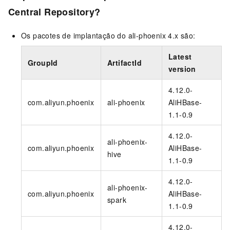
Central Repository?
Os pacotes de implantação do ali-phoenix 4.x são:
Latest
GroupId
ArtifactId
version
4.12.0-
com.aliyun.phoenix
ali-phoenix
AliHBase-
1.1-0.9
4.12.0-
ali-phoenix-
com.aliyun.phoenix
AliHBase-
hive
1.1-0.9
4.12.0-
ali-phoenix-
com.aliyun.phoenix
AliHBase-
spark
1.1-0.9
4.12.0-