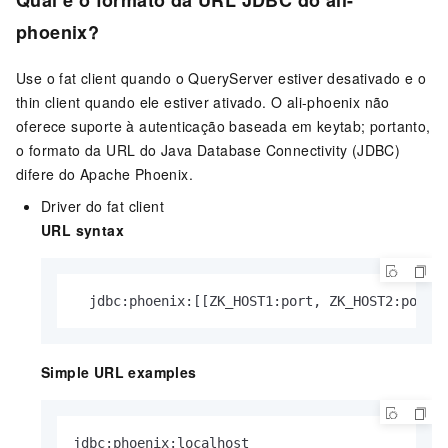
Qual é o formato da URL JDBC do ali-
phoenix?
Use o fat client quando o QueryServer estiver desativado e o
thin client quando ele estiver ativado. O ali-phoenix não
oferece suporte à autenticação baseada em keytab; portanto,
o formato da URL do Java Database Connectivity (JDBC)
difere do Apache Phoenix.
Driver do fat client
URL syntax
  jdbc:phoenix:[[ZK_HOST1:port, ZK_HOST2:port,
Simple URL examples
jdbc:phoenix:localhost   
