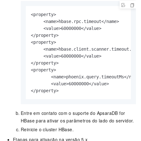
<property>    

     <name>hbase.rpc.timeout</name>    

     <value>60000000</value>

</property>

<property>    

     <name>hbase.client.scanner.timeout.peri
     <value>60000000</value>

</property>

<property>    

        <name>phoenix.query.timeoutMs</name>
        <value>60000000</value>

</property>
Entre em contato com o suporte do ApsaraDB for
HBase para ativar os parâmetros do lado do servidor.
Reinicie o cluster HBase.
Etapas para ativação na versão 5.x