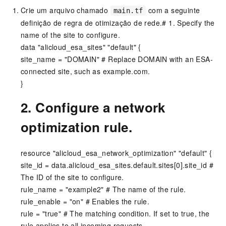
Crie um arquivo chamado
com a seguinte
main.tf
definição de regra de otimização de rede.# 1. Specify the
name of the site to configure.
data "alicloud_esa_sites" "default" {
site_name = "DOMAIN" # Replace DOMAIN with an ESA-
connected site, such as example.com.
}
2. Configure a network
optimization rule.
resource "alicloud_esa_network_optimization" "default" {
site_id = data.alicloud_esa_sites.default.sites[0].site_id #
The ID of the site to configure.
rule_name = "example2" # The name of the rule.
rule_enable = "on" # Enables the rule.
rule = "true" # The matching condition. If set to true, the
rule applies to all incoming requests.