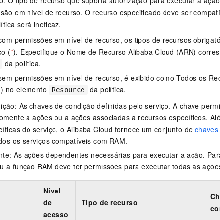
o: O tipo de recurso que suporta autorização para executar a ação
são em nível de recurso. O recurso especificado deve ser compat
lítica será ineficaz.
com permissões em nível de recurso, os tipos de recursos obriga
co (
*
). Especifique o Nome de Recurso Alibaba Cloud (ARN) corre
da política.
sem permissões em nível de recurso, é exibido como Todos os Re
*
) no elemento
da política.
Resource
ção: As chaves de condição definidas pelo serviço. A chave permit
somente a ações ou a ações associadas a recursos específicos. A
íficas do serviço, o Alibaba Cloud fornece um conjunto de
chaves
odos os serviços compatíveis com RAM.
te: As ações dependentes necessárias para executar a ação. Para
u a função RAM deve ter permissões para executar todas as açõe
Nível
Ch
de
Tipo de recurso
co
acesso