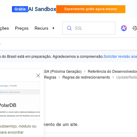
ês do Brasil está em preparação. Agradecemos a compreensão.
Solicitar revisão ac
Security Acceleration
ESA (Próxima Geração)
Referência do Desenvolvedo
Configuração do site
Regras
Regras de redirecionamento
UpdateRedi
directRule
7-01 09:44:44
uração de redirecionamento de um site.
subserviço, módulo ou
para encontrar