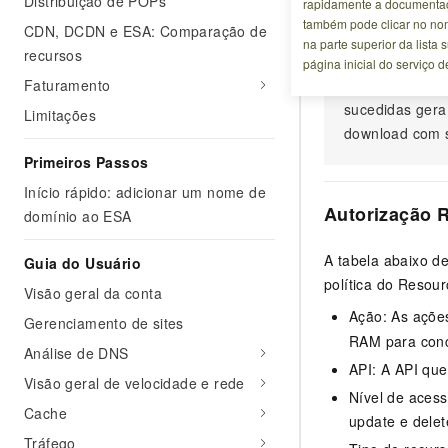
Distribuição de POPs
rapidamente a documentaç
Experimente 
também pode clicar no no
CDN, DCDN e ESA: Comparação de
na parte superior da lista
recursos
página inicial do serviço 
Faturamento
Experimente es
sucedidas gera
Limitações
download com s
Primeiros Passos
Início rápido: adicionar um nome de
Autorização 
domínio ao ESA
A tabela abaixo d
Guia do Usuário
política do Resou
Visão geral da conta
Ação: As açõe
Gerenciamento de sites
RAM para conc
Análise de DNS
API: A API qu
Visão geral de velocidade e rede
Nível de acess
Cache
update e delet
Tráfego