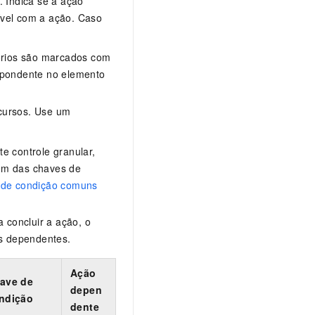
. Indica se a ação
ível com a ação. Caso
tórios são marcados com
spondente no elemento
cursos. Use um
e controle granular,
lém das chaves de
 de condição comuns
 concluir a ação, o
s dependentes.
Ação
ave de
depen
ndição
dente