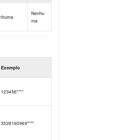
Nenhu
nhuma
ma
Exemplo
123456****
3528160969****