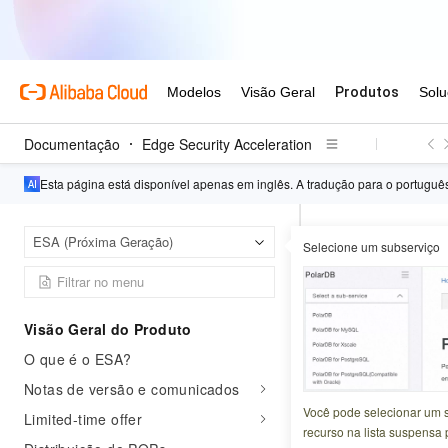
Documentação
Edge Security Acceleration
Esta página está disponível apenas em inglês. A tradução para o portugu
Edge 
Página inicial
ESA (Próxima Geração)
Selecione um subserviço
Catálogo de APIs
UpdateRe
Visão Geral do Produto
O que é o ESA?
Atualizado em:
2026-0
Notas de versão e comunicados
Modifica a config
Você pode selecionar um 
Limited-time offer
recurso na lista suspensa 