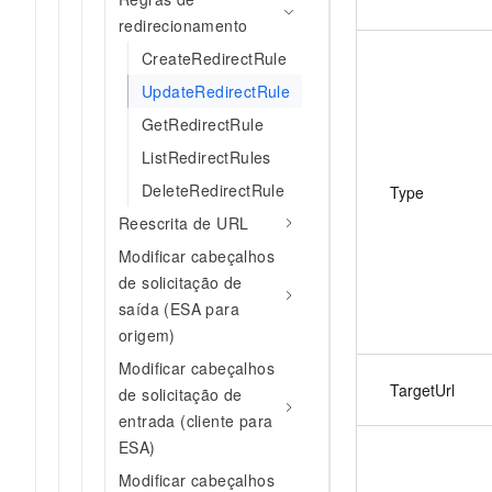
redirecionamento
CreateRedirectRule
UpdateRedirectRule
GetRedirectRule
ListRedirectRules
DeleteRedirectRule
Type
Reescrita de URL
Modificar cabeçalhos
de solicitação de
saída (ESA para
origem)
Modificar cabeçalhos
TargetUrl
de solicitação de
entrada (cliente para
ESA)
Modificar cabeçalhos