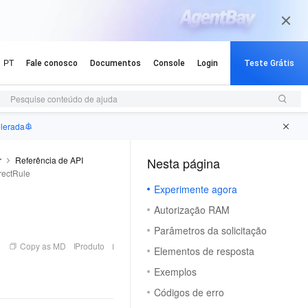
Pesquise conteúdo de ajuda
elerada
r
Referência de API
Nesta página
rectRule
Experimente agora
Autorização RAM
Parâmetros da solicitação
Copy as MD
Produto
Elementos de resposta
Exemplos
Códigos de erro