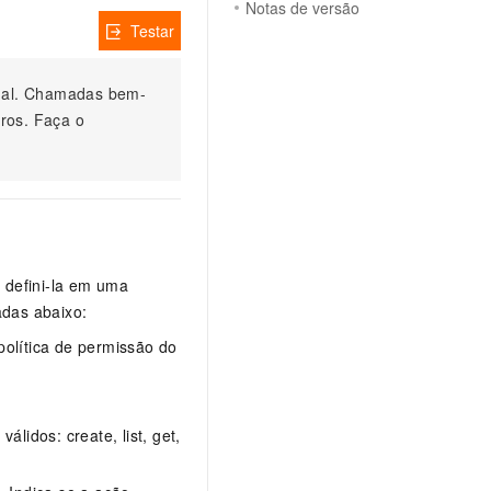
Notas de versão
Testar
nual. Chamadas bem-
ros. Faça o
 defini-la em uma
adas abaixo:
política de permissão do
lidos: create, list, get,