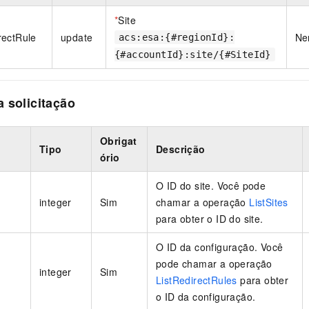
*
Site
rectRule
update
Ne
acs:esa:{#regionId}:
{#accountId}:site/{#SiteId}
 solicitação
Obrigat
Tipo
Descrição
ório
O ID do site. Você pode
integer
Sim
chamar a operação
ListSites
para obter o ID do site.
O ID da configuração. Você
pode chamar a operação
integer
Sim
ListRedirectRules
para obter
o ID da configuração.