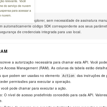
ão relevante. Você
agora
me do serviço de nuvem
 suspensa para acessar a
de nuvem.
ta API no OpenAPI Explorer, sem necessidade de assinatura ma
m automaticamente código SDK correspondente aos seus parâmet
egurança de credenciais integrada para uso local.
RAM
escreve a autorização necessária para chamar esta API. Você pode
rce Access Management (RAM). As colunas da tabela estão detalh
s que podem ser usadas no elemento
das instruções de 
Action
eder permissões para executar a operação.
e você pode chamar para executar a ação.
o: O nível de acesso predefinido concedido para cada API. Valores vá
e.