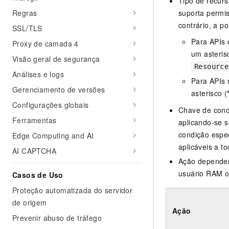
Tipo de recurs
Regras
suporta permis
contrário, a po
SSL/TLS
Para APIs 
Proxy de camada 4
um asteris
Visão geral de segurança
Resource
Análises e logs
Para APIs 
Gerenciamento de versões
asterisco (
Configurações globais
Chave de condi
Ferramentas
aplicando-se 
condição espec
Edge Computing and AI
aplicáveis a t
AI CAPTCHA
Ação dependen
usuário RAM o
Casos de Uso
Proteção automatizada do servidor
de origem
Ação
Prevenir abuso de tráfego