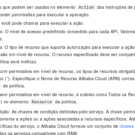
s que podem ser usadas no elemento
das instruções de 
Action
eder permissões para executar a operação.
e você pode chamar para executar a ação.
o: O nível de acesso predefinido concedido para cada API. Valores vá
e.
o: O tipo de recurso que suporta autorização para executar a ação
são em nível de recurso. O recurso especificado deve ser compat
lítica será ineficaz.
com permissões em nível de recurso, os tipos de recursos obriga
co (
*
). Especifique o Nome de Recurso Alibaba Cloud (ARN) corre
da política.
sem permissões em nível de recurso, é exibido como Todos os Re
*
) no elemento
da política.
Resource
ção: As chaves de condição definidas pelo serviço. A chave permit
somente a ações ou a ações associadas a recursos específicos. A
íficas do serviço, o Alibaba Cloud fornece um conjunto de
chaves
odos os serviços compatíveis com RAM.