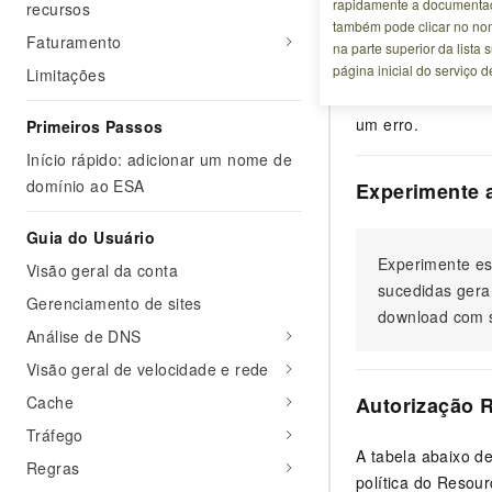
rapidamente a documentaç
recursos
Descrição da
também pode clicar no no
Faturamento
na parte superior da lista
página inicial do serviço 
O plano do site d
Limitações
você deve fornece
um erro.
Primeiros Passos
Início rápido: adicionar um nome de
domínio ao ESA
Experimente 
Guia do Usuário
Experimente es
Visão geral da conta
sucedidas gera
Gerenciamento de sites
download com s
Análise de DNS
Visão geral de velocidade e rede
Cache
Autorização 
Tráfego
A tabela abaixo d
Regras
política do Resou