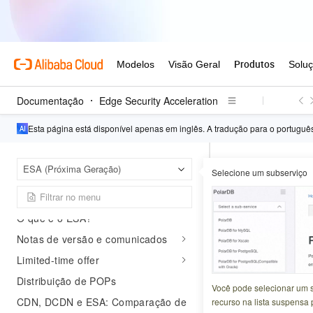
Documentação
Edge Security Acceleration
Esta página está disponível apenas em inglês. A tradução para o portugu
Edge 
Página inicial
ESA (Próxima Geração)
Selecione um subserviço
Catálogo de APIs
Visão Geral do Produto
CreateNe
O que é o ESA?
Notas de versão e comunicados
Atualizado em:
2026-0
Limited-time offer
Distribuição de POPs
Adiciona uma conf
Você pode selecionar um 
CDN, DCDN e ESA: Comparação de
recurso na lista suspensa 