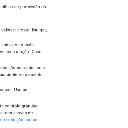
política de permissão do
lidos: create, list, get,
. Indica se a ação
ível com a ação. Caso
tórios são marcados com
spondente no elemento
cursos. Use um
e controle granular,
lém das chaves de
 de condição comuns