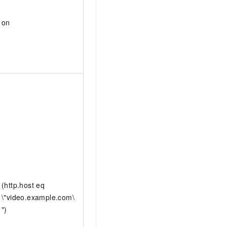
on
(http.host eq
\"video.example.com\
")