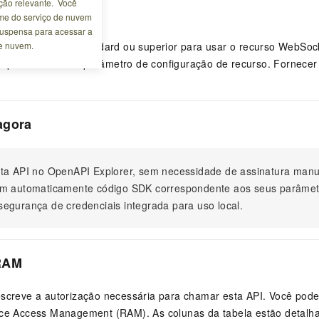
ão relevante. Você
 operação
me do serviço de nuvem
 suspensa para acessar a
de nuvem.
eve ser a Edição Standard ou superior para usar o recurso WebSoc
r pelo menos um parâmetro de configuração de recurso. Fornecer 
agora
ta API no OpenAPI Explorer, sem necessidade de assinatura ma
m automaticamente código SDK correspondente aos seus parâmet
egurança de credenciais integrada para uso local.
RAM
escreve a autorização necessária para chamar esta API. Você pode
rce Access Management (RAM). As colunas da tabela estão detalh