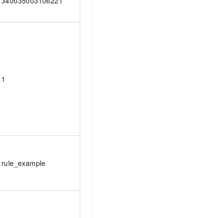
340035003106221
1
rule_example