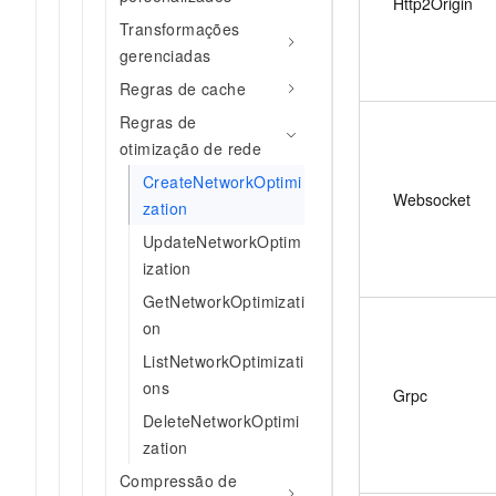
Http2Origin
Transformações
gerenciadas
Regras de cache
Regras de
otimização de rede
CreateNetworkOptimi
Websocket
zation
UpdateNetworkOptim
ization
GetNetworkOptimizati
on
ListNetworkOptimizati
ons
Grpc
DeleteNetworkOptimi
zation
Compressão de