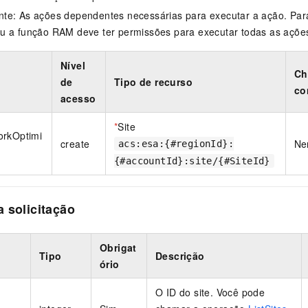
te: As ações dependentes necessárias para executar a ação. Para
u a função RAM deve ter permissões para executar todas as açõe
Nível
Ch
de
Tipo de recurso
co
acesso
*
Site
orkOptimi
create
Ne
acs:esa:{#regionId}:
{#accountId}:site/{#SiteId}
 solicitação
Obrigat
Tipo
Descrição
ório
O ID do site. Você pode