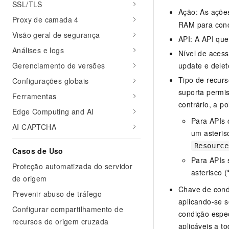
SSL/TLS
Ação: As açõe
Proxy de camada 4
RAM para conc
Visão geral de segurança
API: A API qu
Análises e logs
Nível de acess
Gerenciamento de versões
update e delet
Tipo de recurs
Configurações globais
suporta permis
Ferramentas
contrário, a po
Edge Computing and AI
Para APIs 
AI CAPTCHA
um asteris
Resource
Casos de Uso
Para APIs 
Proteção automatizada do servidor
asterisco (
de origem
Chave de condi
Prevenir abuso de tráfego
aplicando-se 
Configurar compartilhamento de
condição espec
recursos de origem cruzada
aplicáveis a t