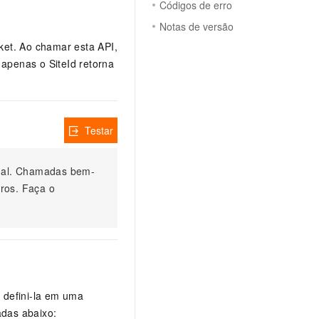
Códigos de erro
Notas de versão
ket. Ao chamar esta API,
apenas o SiteId retorna
Testar
nual. Chamadas bem-
ros. Faça o
 defini-la em uma
adas abaixo: