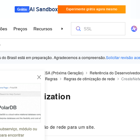
ês do Brasil está em preparação. Agradecemos a compreensão.
Solicitar revisão ac
Security Acceleration
ESA (Próxima Geração)
Referência do Desenvolvedo
Configuração do site
Regras
Regras de otimização de rede
CreateNetw
tworkOptimization
6-28 16:15:04
iguração de otimização de rede para um site.
subserviço, módulo ou
para encontrar