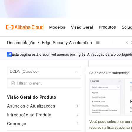
Documentação
Edge Security Acceleration
Esta página está disponível apenas em inglês. A tradução para o portugu
Edge 
Página inicial
DCDN (Clássico)
Selecione um subserviço
Catálogo de APIs
Describe
Visão Geral do Produto
Anúncios e Atualizações
Atualizado em:
2026-0
Introdução ao Produto
Chama DescribeUs
Você pode selecionar um 
Cobrança
pagamentos em atr
recurso na lista suspensa 