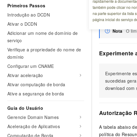
rapidamente a documentaç
Primeiros Passos
também pode clicar no no
Descrição da
na parte superior da lista
Introdução ao DCDN
página inicial do serviço 
Ativar o DCDN
Nota
O lim
Adicionar um nome de domínio de
serviço
Verifique a propriedade do nome de
Experimente 
domínio
Configurar um CNAME
Experimente es
Ativar aceleração
sucedidas gera
Ativar computação de borda
download com s
Ative a segurança de borda
Guia do Usuário
Autorização 
Gerencie Domain Names
Aceleração de Aplicativos
A tabela abaixo d
política do Resou
Computação de Borda