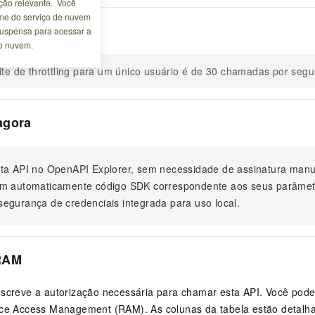
ão relevante. Você
me do serviço de nuvem
 operação
 suspensa para acessar a
de nuvem.
ite de throttling para um único usuário é de 30 chamadas por seg
agora
ta API no OpenAPI Explorer, sem necessidade de assinatura ma
m automaticamente código SDK correspondente aos seus parâmet
egurança de credenciais integrada para uso local.
RAM
escreve a autorização necessária para chamar esta API. Você pode
rce Access Management (RAM). As colunas da tabela estão detalh