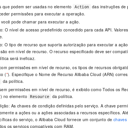
s que podem ser usadas no elemento
das instruções de 
Action
eder permissões para executar a operação.
e você pode chamar para executar a ação.
o: O nível de acesso predefinido concedido para cada API. Valores vá
e.
o: O tipo de recurso que suporta autorização para executar a ação
são em nível de recurso. O recurso especificado deve ser compat
lítica será ineficaz.
com permissões em nível de recurso, os tipos de recursos obriga
co (
*
). Especifique o Nome de Recurso Alibaba Cloud (ARN) corre
da política.
sem permissões em nível de recurso, é exibido como Todos os Re
*
) no elemento
da política.
Resource
ção: As chaves de condição definidas pelo serviço. A chave permit
somente a ações ou a ações associadas a recursos específicos. A
íficas do serviço, o Alibaba Cloud fornece um conjunto de
chaves
odos os serviços compatíveis com RAM.