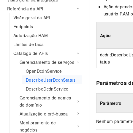
Ação dependen
Referência da API
usuário RAM o
Visão geral da API
Endpoints
Autorização RAM
Ação
Limites de taxa
Catálogo de APIs
dcdn:DescribeU
tatus
Gerenciamento de serviços
OpenDcdnService
DescribeUserDcdnStatus
Parâmetros da
DescribeDcdnService
Gerenciamento de nomes
Parâmetro
de domínio
Atualização e pré-busca
Nenhum parâmetro
Monitoramento de
negócios