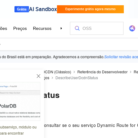
ês do Brasil está em preparação. Agradecemos a compreensão.
Solicitar revisão ac
Security Acceleration
DCDN (Clássico)
Referência do Desenvolvedor
Re
Gerenciamento de serviços
DescribeUserDcdnStatus
UserDcdnStatus
6-28 03:13:56
erDcdnStatus para consultar se o seu serviço Dynamic Route fo
subserviço, módulo ou
aso e está ativo.
para encontrar