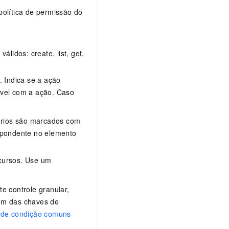
política de permissão do
lidos: create, list, get,
. Indica se a ação
ível com a ação. Caso
tórios são marcados com
spondente no elemento
cursos. Use um
e controle granular,
lém das chaves de
 de condição comuns