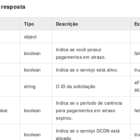
 resposta
Tipo
Descrição
Ex
object
Indica se você possui
boolean
fa
pagamentos em atraso.
boolean
Indica se o serviço está ativo.
tr
4F
string
O ID da solicitação.
95
Indica se o período de carência
rdue
boolean
para pagamentos em atraso
fa
expirou.
Indica se o serviço DCDN está
boolean
tr
ativado.