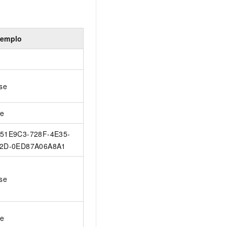
emplo
lse
ue
51E9C3-728F-4E35-
2D-0ED87A06A8A1
lse
ue