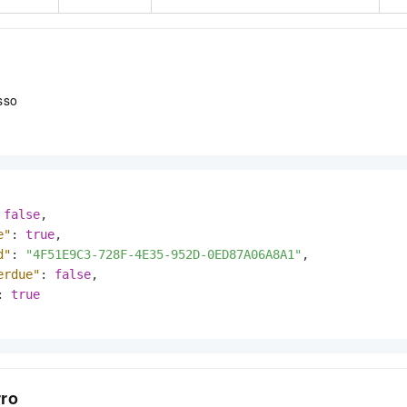
sso
false
,
e"
:
true
,
d"
:
"4F51E9C3-728F-4E35-952D-0ED87A06A8A1"
,
erdue"
:
false
,
:
true
rro