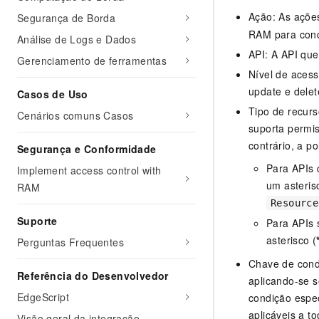
Ação: As açõe
Segurança de Borda
RAM para conc
Análise de Logs e Dados
API: A API qu
Gerenciamento de ferramentas
Nível de acess
update e delet
Casos de Uso
Tipo de recurs
Cenários comuns Casos
suporta permis
contrário, a po
Segurança e Conformidade
Para APIs 
Implement access control with
um asteris
RAM
Resource
Suporte
Para APIs 
asterisco (
Perguntas Frequentes
Chave de condi
Referência do Desenvolvedor
aplicando-se 
EdgeScript
condição espec
aplicáveis a t
Visão geral da integração