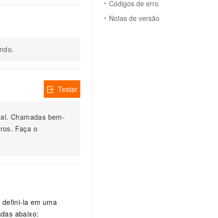
Códigos de erro
Notas de versão
undo.
Testar
nual. Chamadas bem-
ros. Faça o
 defini-la em uma
adas abaixo: