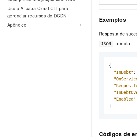
Use a Alibaba Cloud CLI para
gerenciar recursos do DCDN
Exemplos
Apêndice
Resposta de suce
formato
JSON
{
"InDebt"
:
"OnServic
"RequestI
"InDebtOv
"Enabled"
}
Códigos de e