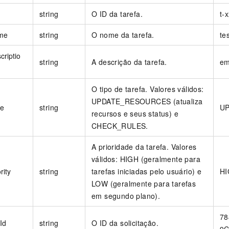
string
O ID da tarefa.
t-
me
string
O nome da tarefa.
te
criptio
string
A descrição da tarefa.
em
O tipo de tarefa. Valores válidos:
UPDATE_RESOURCES (atualiza
pe
string
U
recursos e seus status) e
CHECK_RULES.
A prioridade da tarefa. Valores
válidos: HIGH (geralmente para
rity
string
tarefas iniciadas pelo usuário) e
H
LOW (geralmente para tarefas
em segundo plano).
78
Id
string
O ID da solicitação.
9C