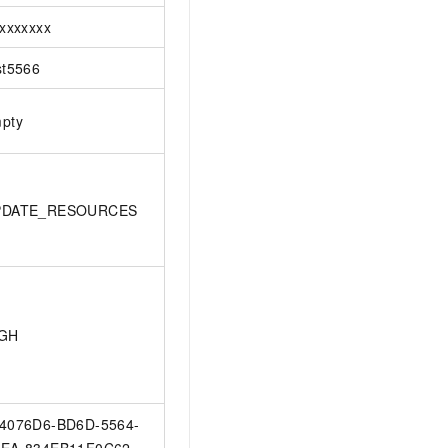
xxxxxxxx
st5566
pty
PDATE_RESOURCES
IGH
4076D6-BD6D-5564-
EA-834EB11F0C62