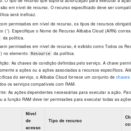
o: O tipo de recurso que suporta autorização para executar a ação
são em nível de recurso. O recurso especificado deve ser compat
lítica será ineficaz.
com permissões em nível de recurso, os tipos de recursos obriga
co (
*
). Especifique o Nome de Recurso Alibaba Cloud (ARN) corre
da política.
sem permissões em nível de recurso, é exibido como Todos os Re
*
) no elemento
da política.
Resource
ção: As chaves de condição definidas pelo serviço. A chave permit
somente a ações ou a ações associadas a recursos específicos. A
íficas do serviço, o Alibaba Cloud fornece um conjunto de
chaves
odos os serviços compatíveis com RAM.
te: As ações dependentes necessárias para executar a ação. Para
u a função RAM deve ter permissões para executar todas as açõe
Nível
Ch
de
Tipo de recurso
co
acesso