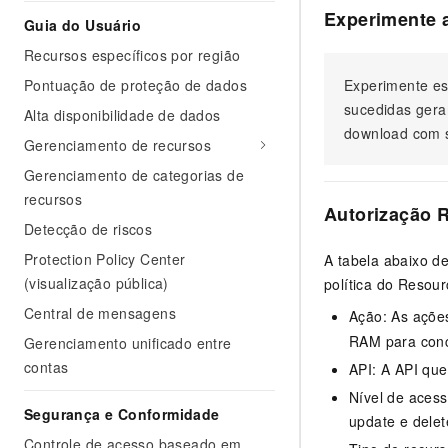
Experimente 
Guia do Usuário
Recursos específicos por região
Pontuação de proteção de dados
Experimente es
sucedidas gera
Alta disponibilidade de dados
download com s
Gerenciamento de recursos
Gerenciamento de categorias de
recursos
Autorização 
Detecção de riscos
Protection Policy Center
A tabela abaixo d
(visualização pública)
política do Resou
Central de mensagens
Ação: As açõe
RAM para conc
Gerenciamento unificado entre
contas
API: A API qu
Nível de acess
Segurança e Conformidade
update e delet
Controle de acesso baseado em