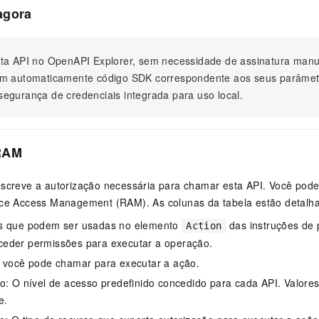
agora
ta API no OpenAPI Explorer, sem necessidade de assinatura ma
m automaticamente código SDK correspondente aos seus parâmet
egurança de credenciais integrada para uso local.
RAM
escreve a autorização necessária para chamar esta API. Você pode
rce Access Management (RAM). As colunas da tabela estão detalh
s que podem ser usadas no elemento
das instruções de 
Action
eder permissões para executar a operação.
e você pode chamar para executar a ação.
o: O nível de acesso predefinido concedido para cada API. Valores vá
e.