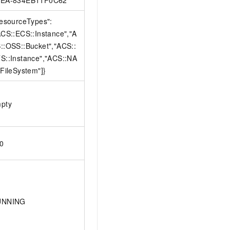
resourceTypes":
ACS::ECS::Instance","A
::OSS::Bucket","ACS::
S::Instance","ACS::NA
:FileSystem"]}
pty
0
UNNING