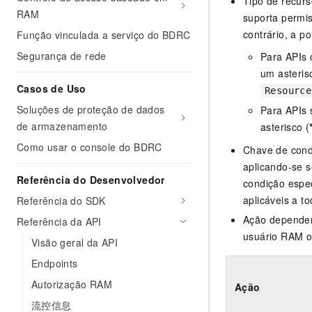
Tipo de recurs
RAM
suporta permis
contrário, a po
Função vinculada a serviço do BDRC
Segurança de rede
Para APIs 
um asteris
Casos de Uso
Resource
Soluções de proteção de dados
Para APIs 
de armazenamento
asterisco (
Como usar o console do BDRC
Chave de condi
aplicando-se 
Referência do Desenvolvedor
condição espec
aplicáveis a t
Referência do SDK
Ação dependen
Referência da API
usuário RAM o
Visão geral da API
Endpoints
Autorização RAM
Ação
流控信息