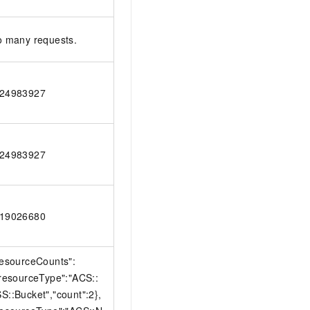
o many requests.
24983927
24983927
19026680
resourceCounts":
"resourceType":"ACS::
S::Bucket","count":2},