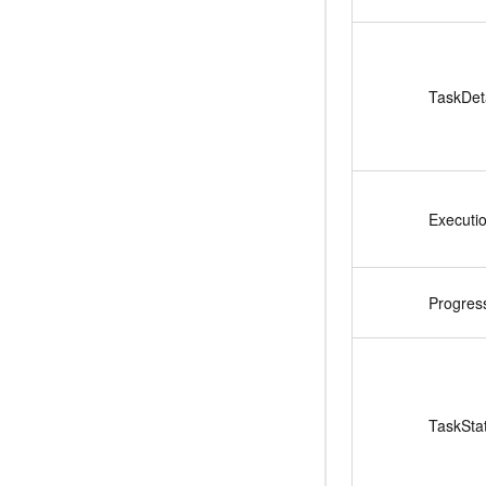
TaskDeta
Executi
Progres
TaskSta