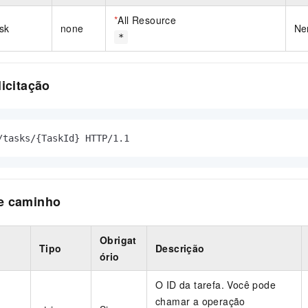
*
All Resource
sk
none
Ne
*
licitação
/tasks/{TaskId} HTTP/1.1
e caminho
Obrigat
Tipo
Descrição
ório
O ID da tarefa. Você pode
chamar a operação