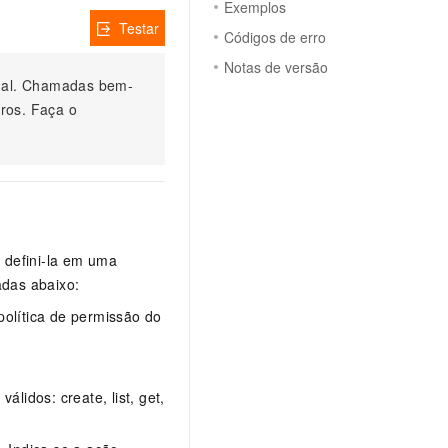
Exemplos
Testar
Códigos de erro
Notas de versão
nual. Chamadas bem-
ros. Faça o
 defini-la em uma
adas abaixo:
política de permissão do
lidos: create, list, get,