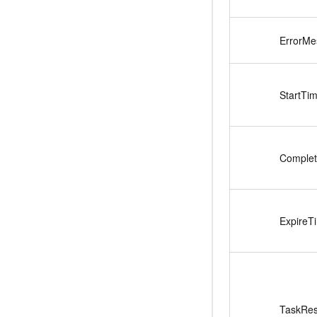
ErrorMe
StartTi
Comple
ExpireT
TaskRes