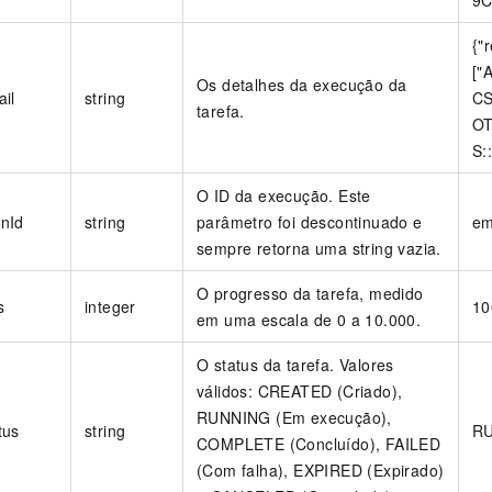
{"
["
Os detalhes da execução da
il
string
CS
tarefa.
OT
S:
O ID da execução. Este
onId
string
parâmetro foi descontinuado e
em
sempre retorna uma string vazia.
O progresso da tarefa, medido
s
integer
10
em uma escala de 0 a 10.000.
O status da tarefa. Valores
válidos: CREATED (Criado),
RUNNING (Em execução),
tus
string
R
COMPLETE (Concluído), FAILED
(Com falha), EXPIRED (Expirado)