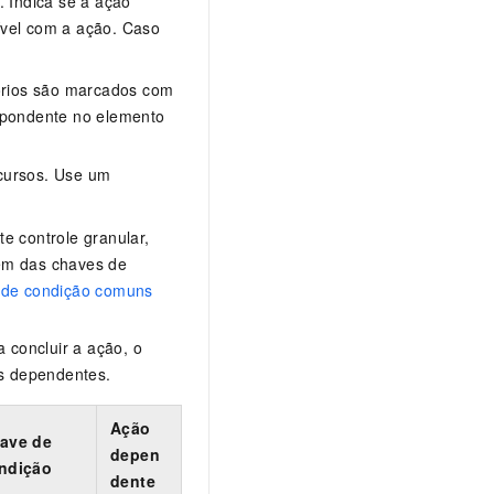
. Indica se a ação
ível com a ação. Caso
tórios são marcados com
spondente no elemento
cursos. Use um
e controle granular,
lém das chaves de
 de condição comuns
 concluir a ação, o
s dependentes.
Ação
ave de
depen
ndição
dente