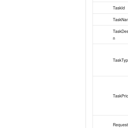
TaskId
TaskNa
TaskDes
n
TaskTy
TaskPrio
Request