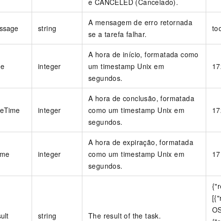
e CANCELED (Cancelado).
A mensagem de erro retornada
ssage
string
to
se a tarefa falhar.
A hora de início, formatada como
me
integer
um timestamp Unix em
17
segundos.
A hora de conclusão, formatada
teTime
integer
como um timestamp Unix em
17
segundos.
A hora de expiração, formatada
ime
integer
como um timestamp Unix em
17
segundos.
{"
[{
OS
ult
string
The result of the task.