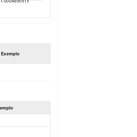
t-0004d9ctt1ii********
Exemplo
emplo