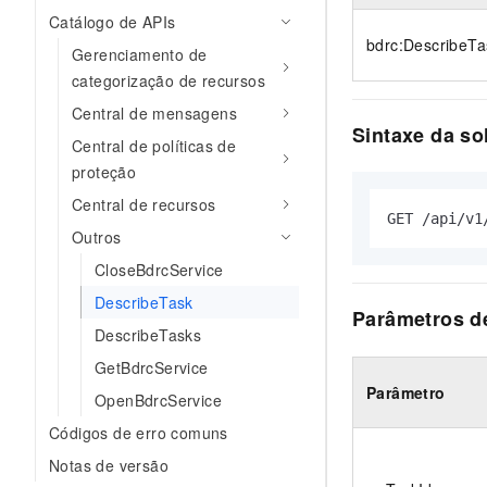
Catálogo de APIs
bdrc:DescribeTa
Gerenciamento de
categorização de recursos
Central de mensagens
Sintaxe da so
Central de políticas de
proteção
Central de recursos
GET /api/v1
Outros
CloseBdrcService
DescribeTask
Parâmetros d
DescribeTasks
GetBdrcService
Parâmetro
OpenBdrcService
Códigos de erro comuns
Notas de versão