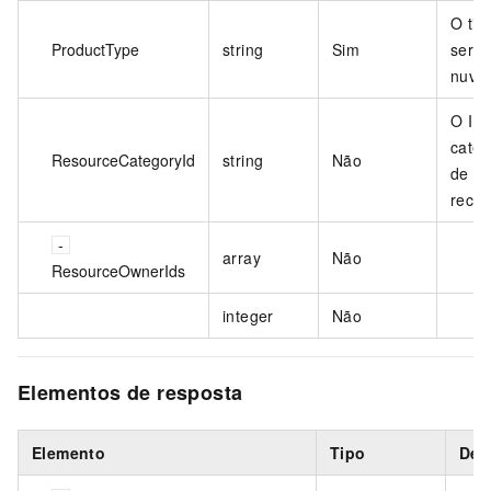
O tip
ProductType
string
Sim
servi
nuve
O ID
categ
ResourceCategoryId
string
Não
de
recur
array
Não
ResourceOwnerIds
integer
Não
Elementos de resposta
Elemento
Tipo
Des