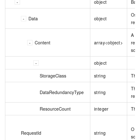
object
Bas
Os 
Data
object
resp
A li
Content
array<object>
reto
soli
object
StorageClass
string
The 
The
DataRedundancyType
string
red
ResourceCount
integer
The 
O ID
RequestId
string
soli