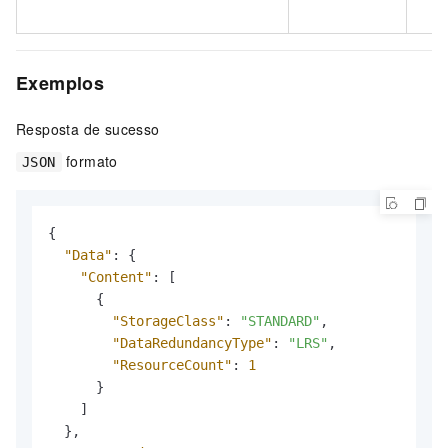
Exemplos
Resposta de sucesso
formato
JSON
{
"Data"
:
{
"Content"
:
[
{
"StorageClass"
:
"STANDARD"
,
"DataRedundancyType"
:
"LRS"
,
"ResourceCount"
:
1
}
]
}
,