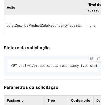
Nível de
Ação
acesso
bdrc:DescribeProductDataRedundancyTypeStat
none
Sintaxe da solicitação
GET /api/v1/products/data-redundancy-type-stat HTT
Parâmetros da solicitação
Parâmetro
Tipo
Obrigatório
Desc