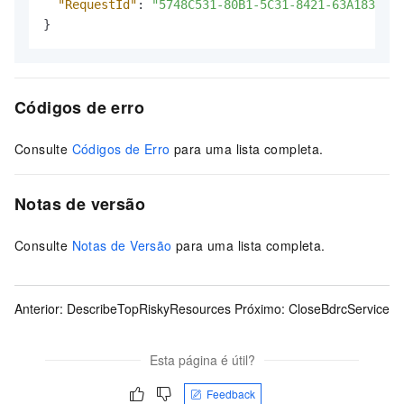
"RequestId"
:
"5748C531-80B1-5C31-8421-63A1830B9E
}
Códigos de erro
Consulte
Códigos de Erro
para uma lista completa.
Notas de versão
Consulte
Notas de Versão
para uma lista completa.
Anterior:
DescribeTopRiskyResources
Próximo:
CloseBdrcService
Esta página é útil?
Feedback