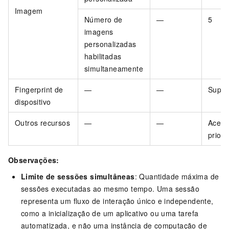
Imagem
Número de
—
5
imagens
personalizadas
habilitadas
simultaneamente
Fingerprint de
—
—
Supor
dispositivo
Outros recursos
—
—
Acess
priorit
Observações:
Limite de sessões simultâneas
: Quantidade máxima de
sessões executadas ao mesmo tempo. Uma sessão
representa um fluxo de interação único e independente,
como a inicialização de um aplicativo ou uma tarefa
automatizada, e não uma instância de computação de