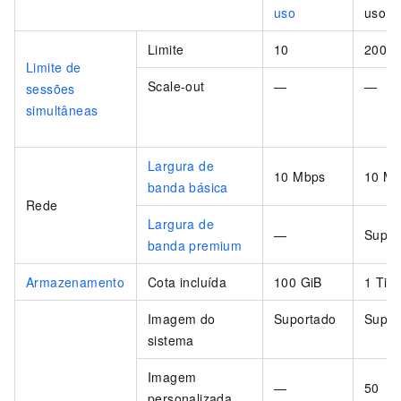
uso
uso
Limite
10
200
Limite de
Scale-out
—
—
sessões
simultâneas
Largura de
10 Mbps
10 M
banda básica
Rede
Largura de
—
Supor
banda premium
Armazenamento
Cota incluída
100 GiB
1 TiB
Imagem do
Suportado
Supor
sistema
Imagem
—
50
personalizada