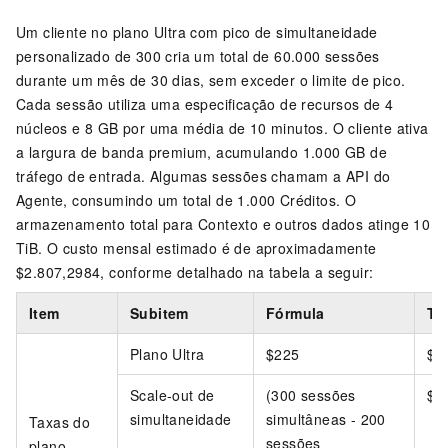
Um cliente no plano Ultra com pico de simultaneidade
personalizado de 300 cria um total de 60.000 sessões
durante um mês de 30 dias, sem exceder o limite de pico.
Cada sessão utiliza uma especificação de recursos de 4
núcleos e 8 GB por uma média de 10 minutos. O cliente ativa
a largura de banda premium, acumulando 1.000 GB de
tráfego de entrada. Algumas sessões chamam a API do
Agente, consumindo um total de 1.000 Créditos. O
armazenamento total para Contexto e outros dados atinge 10
TiB. O custo mensal estimado é de aproximadamente
$2.807,2984, conforme detalhado na tabela a seguir:
Item
Subitem
Fórmula
Ta
Plano Ultra
$225
$2
Scale-out de
(300 sessões
$1
simultaneidade
simultâneas - 200
Taxas do
sessões
plano