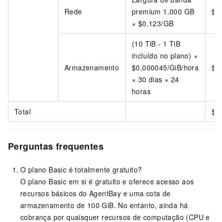
Rede
premium 1.000 GB
$1
× $0.123/GB
(10 TiB - 1 TiB
incluído no plano) ×
Armazenamento
$0,000045/GiB/hora
$2
× 30 dias × 24
horas
Total
$2
Perguntas frequentes
O plano Basic é totalmente gratuito?
O plano Basic em si é gratuito e oferece acesso aos
recursos básicos do AgentBay e uma cota de
armazenamento de 100 GiB. No entanto, ainda há
cobrança por quaisquer recursos de computação (CPU e