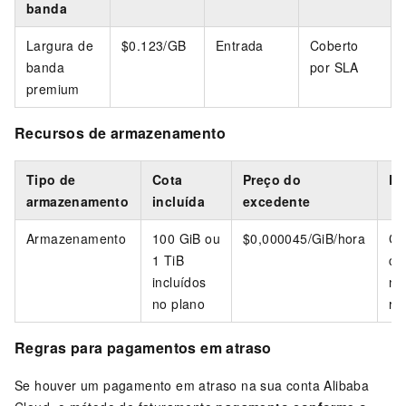
banda
Largura de
$0.123/GB
Entrada
Coberto
banda
por SLA
premium
Recursos de armazenamento
Tipo de
Cota
Preço do
De
armazenamento
incluída
excedente
Armazenamento
100 GiB ou
$0,000045
/GiB/hora
Co
1 TiB
co
incluídos
no
no plano
re
Regras para pagamentos em atraso
Se houver um pagamento em atraso na sua conta Alibaba