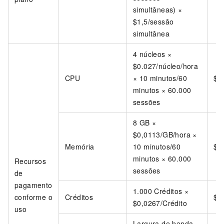
simultâneas) ×
$1,5/sessão
simultânea
4 núcleos ×
$0.027/núcleo/hora
CPU
× 10 minutos/60
$1
minutos × 60.000
sessões
8 GB ×
$0,0113/GB/hora ×
Memória
10 minutos/60
$9
minutos × 60.000
Recursos
sessões
de
pagamento
1.000 Créditos ×
conforme o
Créditos
$2
$0,0267/Crédito
uso
Largura de banda