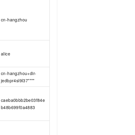
cn-hangzhou
alice
cn-hangzhou+dir-
jedbpr4sl9l37****
caeba0bbb2be03f84e
b48b699f0a4883