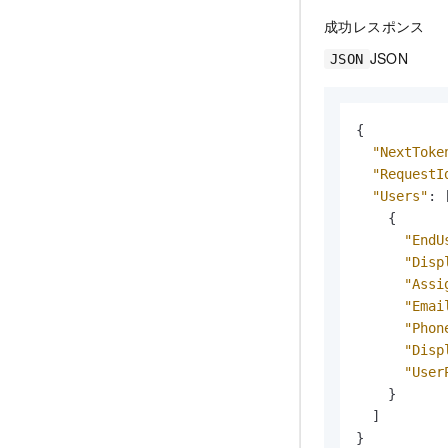
成功レスポンス
JSON
JSON
{
"NextToke
"RequestI
"Users"
:
{
"EndU
"Disp
"Assi
"Emai
"Phon
"Disp
"User
}
]
}