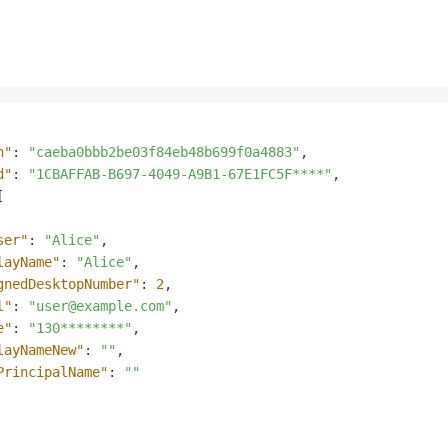
n"
:
"caeba0bbb2be03f84eb48b699f0a4883"
,
d"
:
"1CBAFFAB-B697-4049-A9B1-67E1FC5F****"
,
[
ser"
:
"Alice"
,
layName"
:
"Alice"
,
gnedDesktopNumber"
:
2
,
l"
:
"user@example.com"
,
e"
:
"130********"
,
layNameNew"
:
""
,
PrincipalName"
:
""