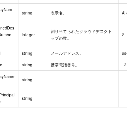
layNam
string
表示名。
Al
gnedDes
割り当てられたクラウドデスクト
Numbe
integer
2
ップの数。
l
string
メールアドレス。
us
e
string
携帯電話番号。
13
layName
string
rincipal
string
e