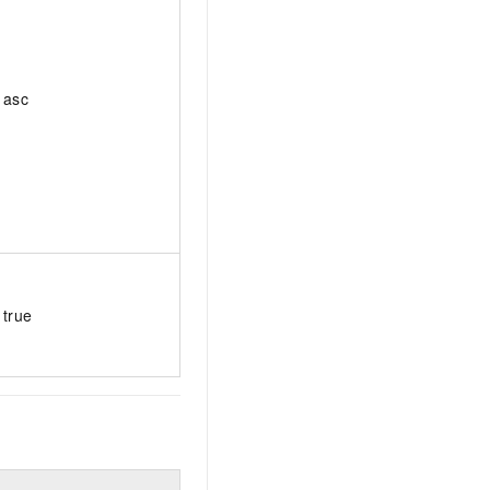
asc
true