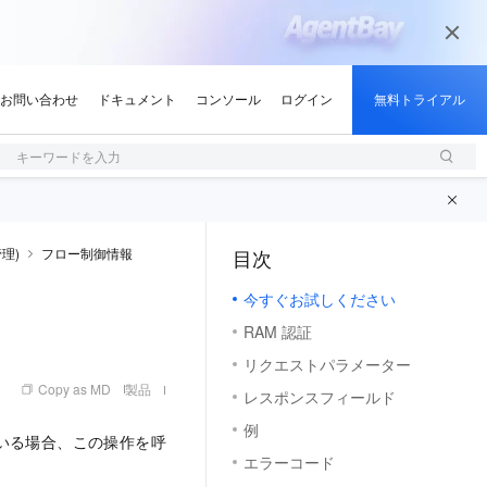
キーワードを入力
理)
フロー制御情報
目次
（0, M）
今すぐお試しください
RAM 認証
リクエストパラメーター
Copy as MD
製品
レスポンスフィールド
例
用している場合、この操作を呼
エラーコード