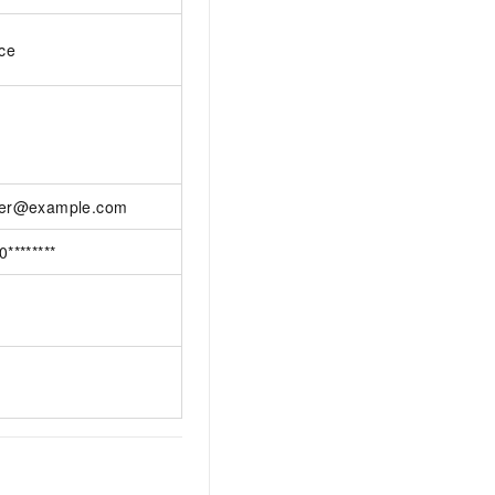
ice
er@example.com
0********