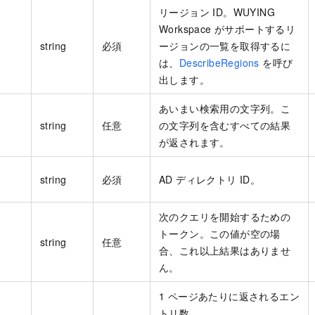
リージョン ID。WUYING
Workspace がサポートするリ
string
必須
ージョンの一覧を取得するに
は、
DescribeRegions
を呼び
出します。
あいまい検索用の文字列。こ
string
任意
の文字列を含むすべての結果
が返されます。
string
必須
AD ディレクトリ ID。
次のクエリを開始するための
トークン。この値が空の場
string
任意
合、これ以上結果はありませ
ん。
1 ページあたりに返されるエン
トリ数。