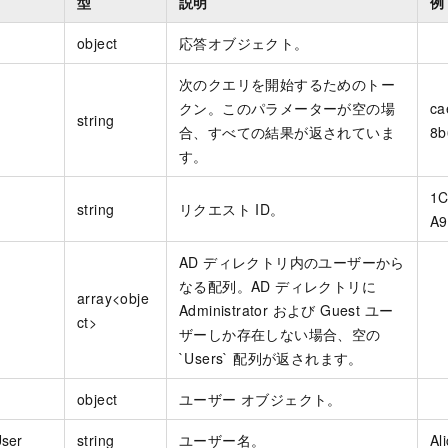
型
説明
例
object
応答オブジェクト。
次のクエリを開始するためのトー
クン。このパラメーターが空の場
ca
string
合、すべての結果が返されていま
8b
す。
1C
string
リクエスト ID。
A9
AD ディレクトリ内のユーザーから
なる配列。AD ディレクトリに
array<obje
Administrator および Guest ユー
ct>
ザーしか存在しない場合、空の
`Users` 配列が返されます。
object
ユーザー オブジェクト。
ser
string
ユーザー名。
Al