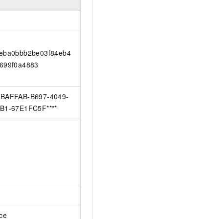
eba0bbb2be03f84eb4
699f0a4883
BAFFAB-B697-4049-
B1-67E1FC5F****
ice