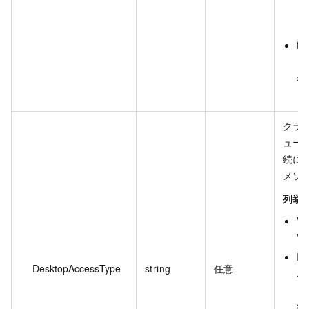
し
ォ
fal
ロ
者
し
クラ
ュー
続に
メソ
列挙値
VP
V
Int
DesktopAccessType
string
任意
パ
ッ
続