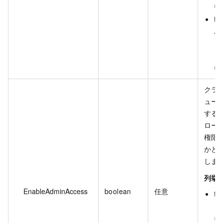
に
fal
パ
ッ
ク
に
クラ
ュー
する
ロー
権限
かど
しま
列挙値
EnableAdminAccess
boolean
任意
tru
ロ
者