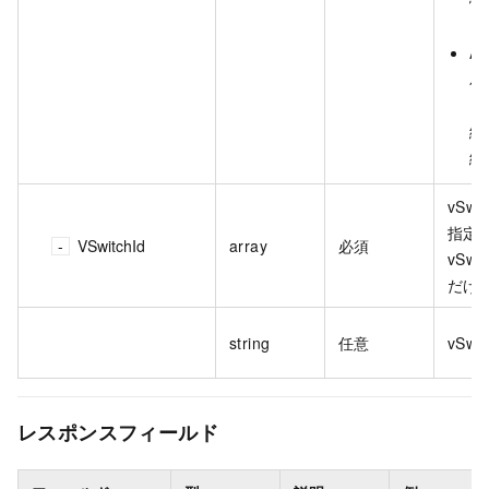
ト
An
パ
ッ
続
続
vSwi
指定
VSwitchId
array
必須
vSwi
だけ
string
任意
vSwi
レスポンスフィールド