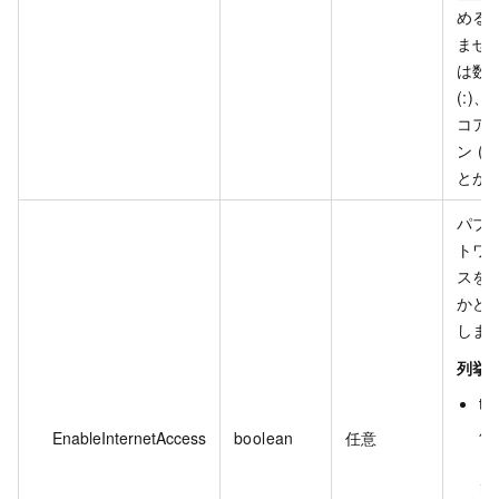
める
ませ
は数
(:)
コア 
ン (
とが
パブ
トワ
スを
かど
しま
列挙値
tru
パ
EnableInternetAccess
boolean
任意
ッ
ク