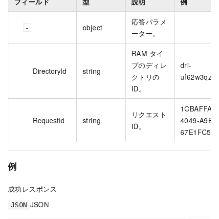
フィールド
型
説明
例
応答パラメ
object
ーター。
RAM タイ
プのディレ
dri-
DirectoryId
string
クトリの
uf62w3qzt4a
ID。
1CBAFFAB-
リクエスト
RequestId
string
4049-A9B1
ID。
67E1FC5F**
例
成功レスポンス
JSON
JSON