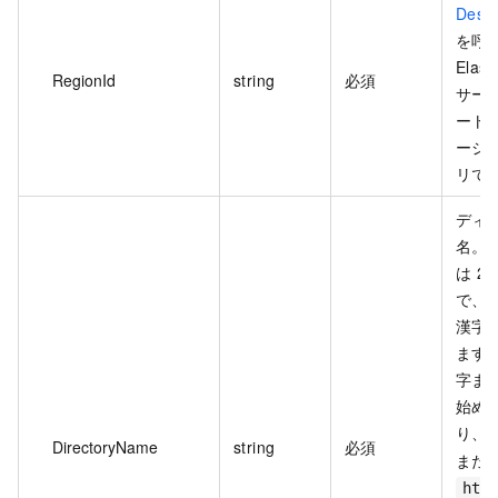
Desc
を呼
Elast
RegionId
string
必須
サー
ート
ージ
リで
ディ
名。
は 2
で、
漢字
ます
字ま
始め
り、
DirectoryName
string
必須
また
htt