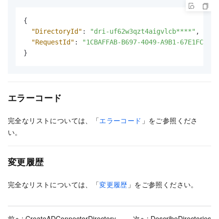
{
"DirectoryId"
:
"dri-uf62w3qzt4aigvlcb****"
,
"RequestId"
:
"1CBAFFAB-B697-4049-A9B1-67E1FC5F**
}
エラーコード
完全なリストについては、「
エラーコード
」をご参照くださ
い。
変更履歴
完全なリストについては、「
変更履歴
」をご参照ください。
前へ:
CreateADConnectorDirectory
次へ:
DescribeDirectories