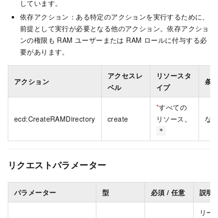
しています。
依存アクション：ある特定のアクションを実行するために、
前提として実行が必要となる他のアクション。依存アクショ
ンの権限も RAM ユーザーまたは RAM ロールに付与する必
要があります。
アクセスレ
リソースタ
アクション
条
ベル
イプ
*
すべての
ecd:CreateRAMDirectory
create
リソース。
な
*
リクエストパラメーター
パラメーター
型
必須 / 任意
説明
リージ