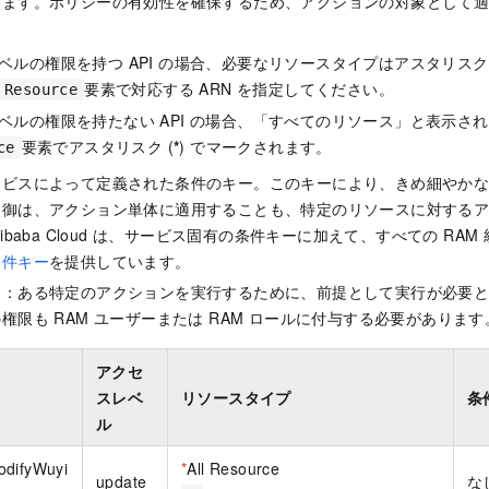
きます。ポリシーの有効性を確保するため、アクションの対象として
ベルの権限を持つ API の場合、必要なリソースタイプはアスタリスク 
要素で対応する ARN を指定してください。
Resource
ベルの権限を持たない API の場合、「すべてのリソース」と表示さ
要素でアスタリスク (
*
) でマークされます。
ce
ービスによって定義された条件のキー。このキーにより、きめ細やか
制御は、アクション単体に適用することも、特定のリソースに対する
ibaba Cloud は、サービス固有の条件キーに加えて、すべての RA
条件キー
を提供しています。
ン：ある特定のアクションを実行するために、前提として実行が必要
権限も RAM ユーザーまたは RAM ロールに付与する必要があります
アクセ
スレベ
リソースタイプ
条
ル
odifyWuyi
*
All Resource
update
な