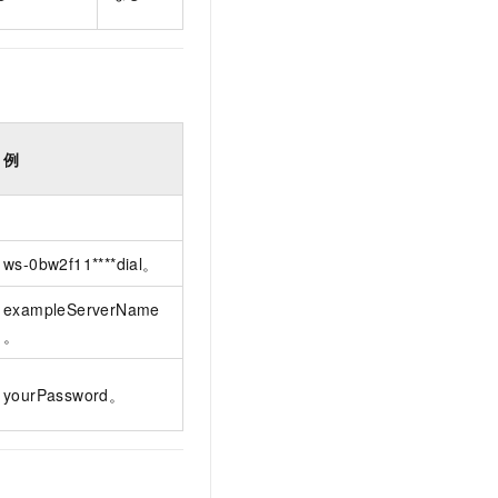
例
ws-0bw2f11****dial。
exampleServerName
。
yourPassword。