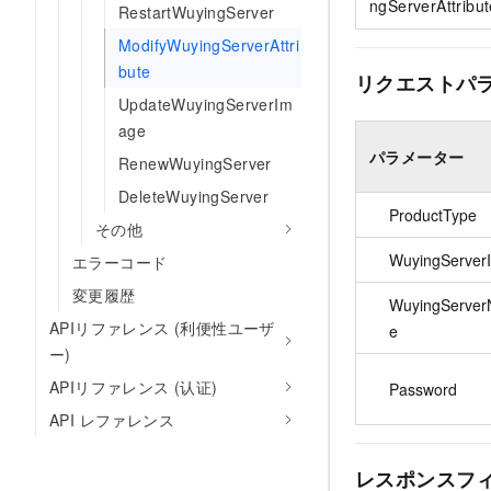
ngServerAttribut
RestartWuyingServer
ModifyWuyingServerAttri
bute
リクエストパ
UpdateWuyingServerIm
age
パラメーター
RenewWuyingServer
DeleteWuyingServer
ProductType
その他
WuyingServer
エラーコード
変更履歴
WuyingServe
APIリファレンス (利便性ユーザ
e
ー)
APIリファレンス (认证)
Password
API レファレンス
レスポンスフ