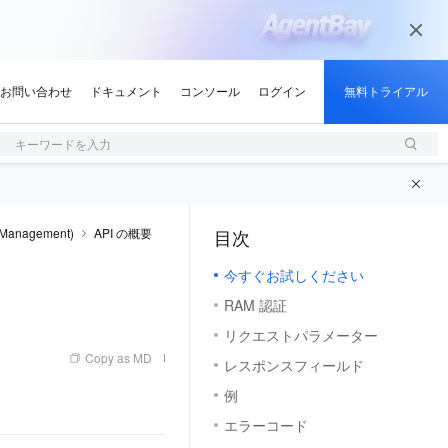
キーワードを入力
Management)
API の概要
目次
（0）
今すぐお試しください
RAM 認証
リクエストパラメーター
Copy as MD
レスポンスフィールド
例
エラーコード