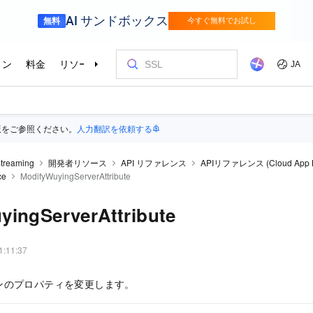
版をご参照ください。
人力翻訳を依頼する
treaming
開発者リソース
API リファレンス
APIリファレンス (Cloud App 
ce
ModifyWuyingServerAttribute
yingServerAttribute
1:11:37
ンのプロパティを変更します。