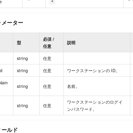
e
*
ラメーター
必須 /
型
説明
任意
string
任意
Id
string
任意
ワークステーションの ID。
rNam
string
任意
名前。
ワークステーションのログイ
string
任意
ンパスワード。
ィールド