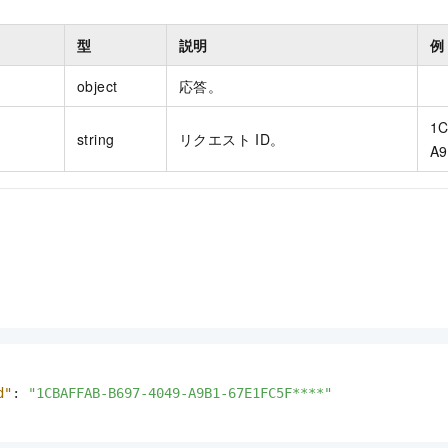
型
説明
例
object
応答。
1C
string
リクエスト ID。
A9
d"
:
"1CBAFFAB-B697-4049-A9B1-67E1FC5F****"