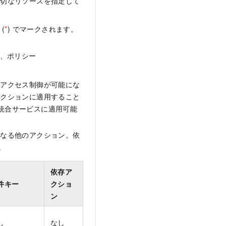
適切なリソースを指定して
(
*
) でマークされます。
れ、ポリシー
なアクセス制御が可能にな
アクションに適用すること
M 統合サービスに適用可能
となる他のアクション。依
。
依存ア
件キー
クショ
ン
し
なし