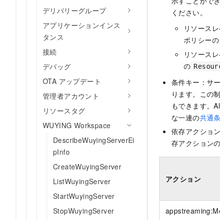
示すことがで
デリバリーグループ
ください。
アプリケーションインス
リソースレ
タンス
ポリシーの
接続
リソースレ
の
デバッグ
Resour
OTA アップデート
条件キー：サ
ります。この
管理者アカウント
もできます。Al
リソースタグ
な一連の
共通
WUYING Workspace
依存アクショ
DescribeWuyingServerEi
存アクションの
pInfo
CreateWuyingServer
アクション
ListWuyingServer
StartWuyingServer
StopWuyingServer
appstreaming:M