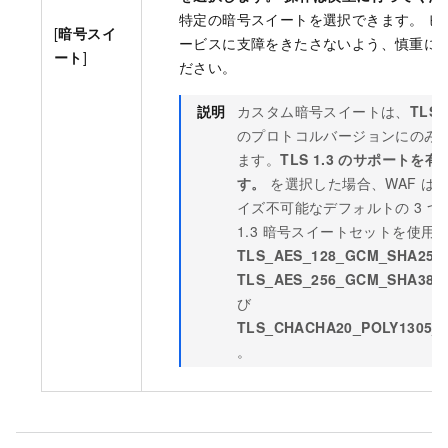
特定の暗号スイートを選択できます。 ビ
[
暗号スイ
ービスに支障をきたさないよう、慎重に
ート
]
ださい。
説明
カスタム暗号スイートは、
TLS 
のプロトコルバージョンにのみ
ます。
TLS 1.3 のサポートを
す。
を選択した場合、WAF は
イズ不可能なデフォルトの 3 つの
1.3 暗号スイートセットを使用
TLS_AES_128_GCM_SHA256
TLS_AES_256_GCM_SHA384
び
TLS_CHACHA20_POLY1305_
。