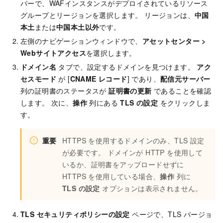
バーで、WAFインスタンスがデプロイされているリソース
グループとリージョンを選択します。 リージョンは、
中国
本土
または
中国本土以外
です。
左側のナビゲーションウィンドウで、
アセットセンター
>
Webサイトアクセス
を選択します。
ドメイン名
タブで、設定するドメインを見つけます。
アク
セスモード
が [
CNAME レコード
] であり、
配信元サーバー
列の証明書のステータスが
証明書の更新
であることを確認
します。 次に、
操作
列にある
TLS の設定
をクリックしま
す。
重要
HTTPS を使用するドメインのみ、TLS 設定
が必要です。 ドメインが HTTP を使用して
いるか、証明書をアップロードせずに
HTTPS を使用している場合、
操作
列に
TLS の設定
オプションは表示されません。
TLS セキュリティポリシーの設定
ページで、TLS バージョ