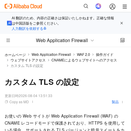
AI 翻訳のため、内容の正確さは保証いたしかねます。正確な情報
は中国語版をご参照ください。
人力翻訳を依頼する
Web Application Firewall
Web Application Firewall
WAF 2.0
操作ガイド
ホームページ
ウェブサイトアクセス
CNAMEによるウェブサイトへのアクセス
カスタム TLS の設定
カスタム TLS の設定
更新日時
2026-08-04 13:51:33
Copy as MD
製品
お使いの Web サイトが
Web Application Firewall (WAF)
の
CNAME レコードモードで保護されており、HTTPS を使用して
いる場合、サポートされる TLS バージョンと暗号スイートをカ