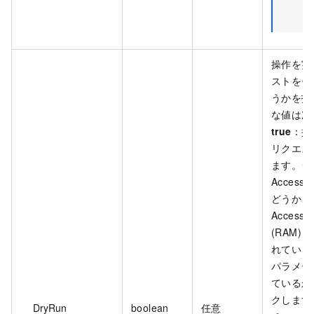
操作を実
ストをチ
うかを指
な値は次
true
：操
リクエス
ます。シ
Acces
どうか、Re
Access 
(RAM)
れている
パラメー
ているか
クします
DryRun
boolean
任意