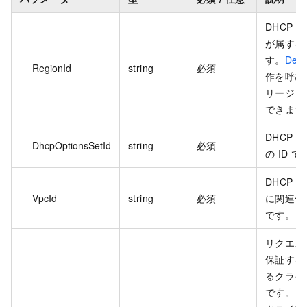
DHCP
が属する
す。
Desc
RegionId
string
必須
作を呼び
リージョ
できます
DHCP
DhcpOptionsSetId
string
必須
の ID で
DHCP
VpcId
string
必須
に関連付け
です。
リクエス
保証する
るクライ
です。