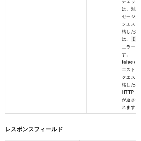
チェック
は、対応
セージが
クエスト
格した場
は、
Dry
エラーコ
す。
false
(
エストを
クエスト
格した場
HTTP 
が返され
れます。
レスポンスフィールド