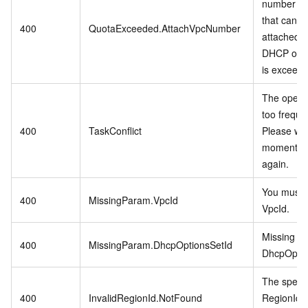
number of
that can b
400
QuotaExceeded.AttachVpcNumber
attached t
DHCP opti
is exceede
The operat
too freque
400
TaskConflict
Please wai
moment an
again.
You must s
400
MissingParam.VpcId
VpcId.
Missing p
400
MissingParam.DhcpOptionsSetId
DhcpOptio
The specif
400
InvalidRegionId.NotFound
RegionId 