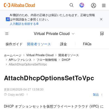
AI 翻訳のため、内容の正確さは保証いたしかねます。正確な情報
は中国語版をご参照ください。
人力翻訳を依頼する
Virtual Private Cloud
操作ガイド
開発者リソース
課金
FAQs
お知
Virtual Private Cloud
開発者リソース
ホームページ
API レファレンス
フロー制御情報
DHCP
AttachDhcpOptionsSetToVpc
AttachDhcpOptionsSetToVpc
更新日時
2026-04-27 13:58:30
Copy as MD
製品
DHCP オプションセットを仮想プライベートクラウド (VPC) に