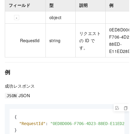
フィールド
型
説明
例
object
0ED8D006-
リクエスト
F706-4D23-
RequestId
string
の ID で
88ED-
す。
E11ED28D
例
成功レスポンス
JSON
JSON
{
"RequestId"
:
"0ED8D006-F706-4D23-88ED-E11ED28DCA
}