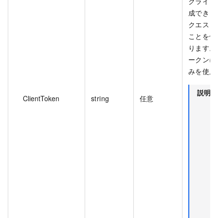
クライア
成できま
クエスト
ことを保
ります。
ークンには
みを使用
説明
ClientToken
string
任意