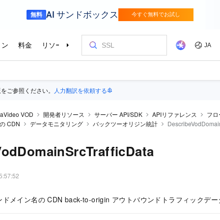
版をご参照ください。
人力翻訳を依頼する
raVideo VOD
開発者リソース
サーバー API/SDK
APIリファレンス
フロ
 の CDN
データモニタリング
バックツーオリジン統計
DescribeVodDomain
VodDomainSrcTrafficData
5:57:52
メイン名の CDN back-to-origin アウトバウンドトラフィック