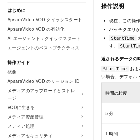
操作説明
はじめに
ApsaraVideo VOD クイックスタート
現在、この操
ApsaraVideo VOD の有効化
バッチクエリが
AI エージェント：クイックスタート
StartTime
す。
StartTi
エージェントのベストプラクティス
返されるデータの
操作ガイド
およ
StartTime
概要
い場合、デフォル
ApsaraVideo VOD のリージョン ID
メディアのアップロードとストレ
時間の粒度
ージ
VODに生きる
5 分
メディア資産管理
メディア処理
1 時間
メディアセキュリティ