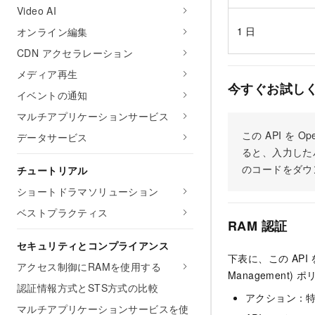
Video AI
1 日
オンライン編集
CDN アクセラレーション
メディア再生
今すぐお試し
イベントの通知
マルチアプリケーションサービス
この API を
データサービス
ると、入力した
のコードをダウ
チュートリアル
ショートドラマソリューション
ベストプラクティス
RAM 認証
セキュリティとコンプライアンス
下表に、この API
アクセス制御にRAMを使用する
Managemen
認証情報方式とSTS方式の比較
アクション：
マルチアプリケーションサービスを使