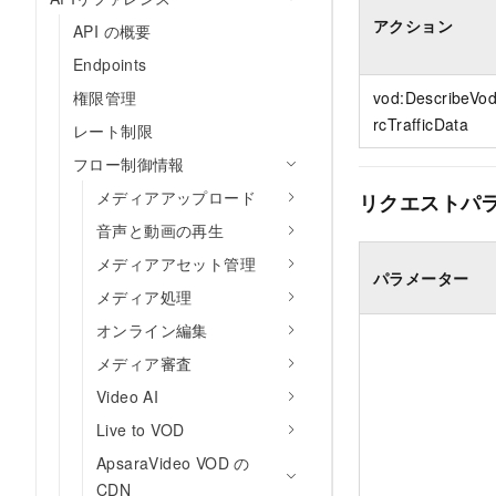
アクション
API の概要
Endpoints
権限管理
vod:DescribeVo
rcTrafficData
レート制限
フロー制御情報
メディアアップロード
リクエストパ
音声と動画の再生
メディアアセット管理
パラメーター
メディア処理
オンライン編集
メディア審査
Video AI
Live to VOD
ApsaraVideo VOD の
CDN