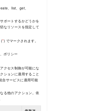
、list、get、
をサポートするかどうかを
適切なリソースを指定して
(
*
) でマークされます。
れ、ポリシー
なアクセス制御が可能にな
アクションに適用すること
M 統合サービスに適用可能
となる他のアクション。依
。
依存ア