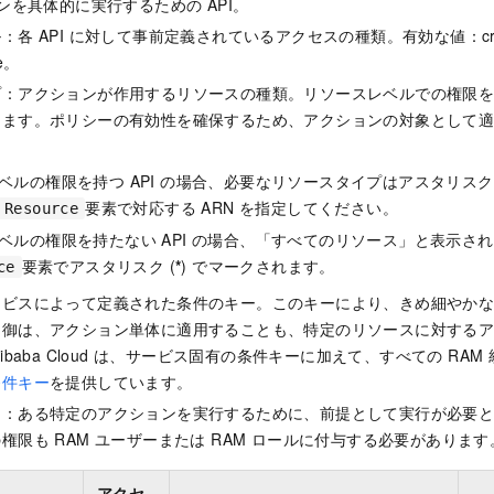
ョンを具体的に実行するための API。
各 API に対して事前定義されているアクセスの種類。有効な値：create
te。
プ：アクションが作用するリソースの種類。リソースレベルでの権限
きます。ポリシーの有効性を確保するため、アクションの対象として
ベルの権限を持つ API の場合、必要なリソースタイプはアスタリスク 
要素で対応する ARN を指定してください。
Resource
ベルの権限を持たない API の場合、「すべてのリソース」と表示さ
要素でアスタリスク (
*
) でマークされます。
ce
ービスによって定義された条件のキー。このキーにより、きめ細やか
制御は、アクション単体に適用することも、特定のリソースに対する
ibaba Cloud は、サービス固有の条件キーに加えて、すべての RA
条件キー
を提供しています。
ン：ある特定のアクションを実行するために、前提として実行が必要
権限も RAM ユーザーまたは RAM ロールに付与する必要があります
アクセ