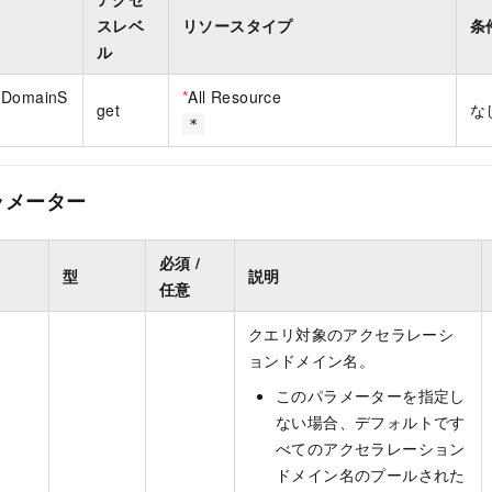
スレベ
リソースタイプ
条
ル
dDomainS
*
All Resource
get
な
*
ラメーター
必須 /
型
説明
任意
クエリ対象のアクセラレーシ
ョンドメイン名。
このパラメーターを指定し
ない場合、デフォルトです
べてのアクセラレーション
ドメイン名のプールされた