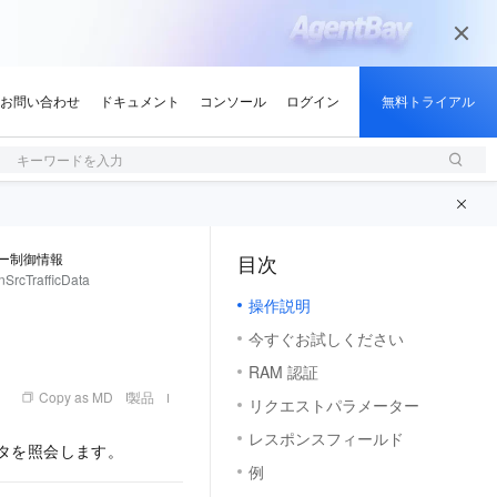
キーワードを入力
ー制御情報
目次
（1）
SrcTrafficData
操作説明
今すぐお試しください
RAM 認証
Copy as MD
製品
リクエストパラメーター
レスポンスフィールド
データを照会します。
例