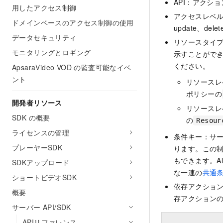
API：アクシ
用したアクセス制御
アクセスレベル：
ドメインベースのアクセス制御の使用
update、dele
データセキュリティ
リソースタイ
モニタリングとロギング
示すことがで
ください。
ApsaraVideo VOD の監査可能なイベ
ント
リソースレ
ポリシーの
開発者リソース
リソースレ
SDK の概要
の
Resour
ライセンスの管理
条件キー：サ
プレーヤーSDK
ります。この
もできます。Al
SDKアップロード
な一連の
共通
ショートビデオSDK
依存アクショ
概要
存アクションの
サーバー API/SDK
APIリファレンス