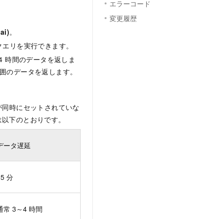
エラーコード
変更履歴
ai)
。
クエリを実行できます。
4 時間のデータを返しま
囲のデータを返します。
が同時にセットされていな
は以下のとおりです。
データ遅延
15 分
通常 3～4 時間