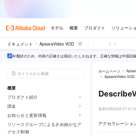
ドキュメント
ApsaraVideo VOD
AI 翻訳のため、内容の正確さは保証いたしかねます。正確な情報は中国語
Apsa
ホームページ
ApsaraVideo VOD
概要
Describe
プロダクト紹介
課金
更新日時
2026-07-21 0
お知らせと更新情報
アクセラレーションド
リソースグループによるきめ細かなア
クセス制御