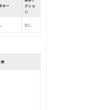
件キー
クショ
ン
し
なし
例