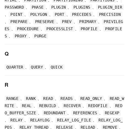
RTIAL
PARTITION
PARTITIONING
PARTITIONS
、
、
、
、
PASSWORD
PHASE
PLUGIN
PLUGINS
PLUGIN_DIR
、
、
、
、
、
POINT
POLYGON
PORT
PRECEDES
PRECISION
、
、
、
、
、
PREPARE
PRESERVE
PREV
PRIMARY
PRIVILEG
、
、
、
、
ES
PROCEDURE
PROCESSLIST
PROFILE
PROFILE
、
、
S
PROXY
PURGE
Q
、
、
QUARTER
QUERY
QUICK
R
、
、
、
、
、
RANGE
RANK
READ
READS
READ_ONLY
READ_W
、
、
、
、
、
RITE
REAL
REBUILD
RECOVER
REDOFILE
RED
、
、
、
O_BUFFER_SIZE
REDUNDANT
REFERENCES
REGEXP
、
、
、
、
RELAY
RELAYLOG
RELAY_LOG_FILE
RELAY_LOG_
、
、
、
、
、
POS
RELAY_THREAD
RELEASE
RELOAD
REMOVE