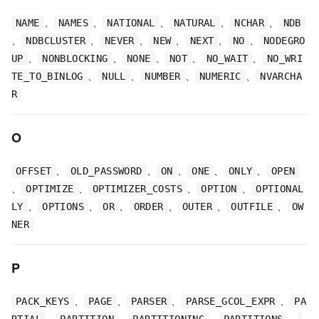
、
、
、
、
、
NAME
NAMES
NATIONAL
NATURAL
NCHAR
NDB
、
、
、
、
、
、
NDBCLUSTER
NEVER
NEW
NEXT
NO
NODEGRO
、
、
、
、
、
UP
NONBLOCKING
NONE
NOT
NO_WAIT
NO_WRI
、
、
、
、
TE_TO_BINLOG
NULL
NUMBER
NUMERIC
NVARCHA
R
O
、
、
、
、
、
OFFSET
OLD_PASSWORD
ON
ONE
ONLY
OPEN
、
、
、
、
OPTIMIZE
OPTIMIZER_COSTS
OPTION
OPTIONAL
、
、
、
、
、
、
LY
OPTIONS
OR
ORDER
OUTER
OUTFILE
OW
NER
P
、
、
、
、
PACK_KEYS
PAGE
PARSER
PARSE_GCOL_EXPR
PA
、
、
、
、