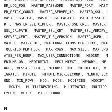
、
、
、
ER_LOG_POS
MASTER_PASSWORD
MASTER_PORT
MAST
、
、
、
ER_RETRY_COUNT
MASTER_SERVER_ID
MASTER_SSL
、
、
MASTER_SSL_CA
MASTER_SSL_CAPATH
MASTER_SSL_CE
、
、
、
RT
MASTER_SSL_CIPHER
MASTER_SSL_CRL
MASTER_
、
、
SSL_CRLPATH
MASTER_SSL_KEY
MASTER_SSL_VERIFY_
、
、
、
SERVER_CERT
MASTER_TLS_VERSION
MASTER_USER
、
、
、
MATCH
MAXVALUE
MAX_CONNECTIONS_PER_HOUR
MAX
、
、
、
_QUERIES_PER_HOUR
MAX_ROWS
MAX_SIZE
MAX_UPD
、
、
、
ATES_PER_HOUR
MAX_USER_CONNECTIONS
MEDIUM
M
、
、
、
、
EDIUMBLOB
MEDIUMINT
MEDIUMTEXT
MEMORY
ME
、
、
、
、
RGE
MESSAGE_TEXT
MICROSECOND
MIDDLEINT
M
、
、
、
IGRATE
MINUTE
MINUTE_MICROSECOND
MINUTE_SEC
、
、
、
、
、
OND
MIN_ROWS
MOD
MODE
MODIFIES
MODIFY
、
、
、
、
MONTH
MULTILINESTRING
MULTIPOINT
MULTIPO
、
、
LYGON
MUTEX
MYSQL_ERRNO
N