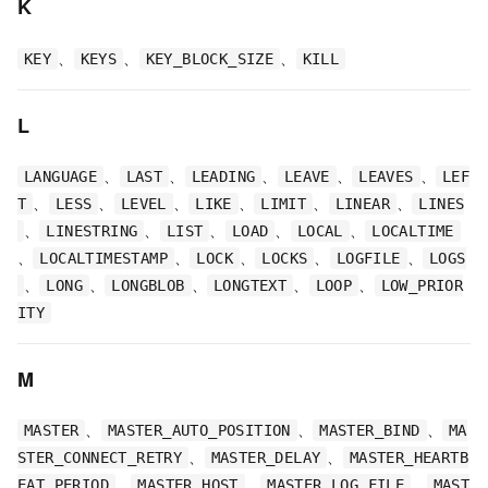
K
、
、
、
KEY
KEYS
KEY_BLOCK_SIZE
KILL
L
、
、
、
、
、
LANGUAGE
LAST
LEADING
LEAVE
LEAVES
LEF
、
、
、
、
、
、
T
LESS
LEVEL
LIKE
LIMIT
LINEAR
LINES
、
、
、
、
、
LINESTRING
LIST
LOAD
LOCAL
LOCALTIME
、
、
、
、
、
LOCALTIMESTAMP
LOCK
LOCKS
LOGFILE
LOGS
、
、
、
、
、
LONG
LONGBLOB
LONGTEXT
LOOP
LOW_PRIOR
ITY
M
、
、
、
MASTER
MASTER_AUTO_POSITION
MASTER_BIND
MA
、
、
STER_CONNECT_RETRY
MASTER_DELAY
MASTER_HEARTB
、
、
、
EAT_PERIOD
MASTER_HOST
MASTER_LOG_FILE
MAST