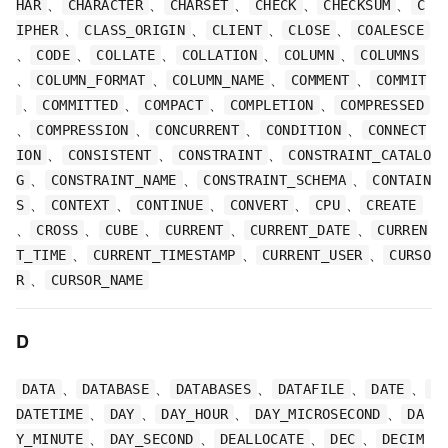
、
、
、
、
、
HAR
CHARACTER
CHARSET
CHECK
CHECKSUM
C
、
、
、
、
IPHER
CLASS_ORIGIN
CLIENT
CLOSE
COALESCE
、
、
、
、
、
CODE
COLLATE
COLLATION
COLUMN
COLUMNS
、
、
、
、
COLUMN_FORMAT
COLUMN_NAME
COMMENT
COMMIT
、
、
、
、
COMMITTED
COMPACT
COMPLETION
COMPRESSED
、
、
、
、
COMPRESSION
CONCURRENT
CONDITION
CONNECT
、
、
、
ION
CONSISTENT
CONSTRAINT
CONSTRAINT_CATALO
、
、
、
G
CONSTRAINT_NAME
CONSTRAINT_SCHEMA
CONTAIN
、
、
、
、
、
S
CONTEXT
CONTINUE
CONVERT
CPU
CREATE
、
、
、
、
、
CROSS
CUBE
CURRENT
CURRENT_DATE
CURREN
、
、
、
T_TIME
CURRENT_TIMESTAMP
CURRENT_USER
CURSO
、
R
CURSOR_NAME
D
、
、
、
、
、
DATA
DATABASE
DATABASES
DATAFILE
DATE
、
、
、
、
DATETIME
DAY
DAY_HOUR
DAY_MICROSECOND
DA
、
、
、
、
Y_MINUTE
DAY_SECOND
DEALLOCATE
DEC
DECIM