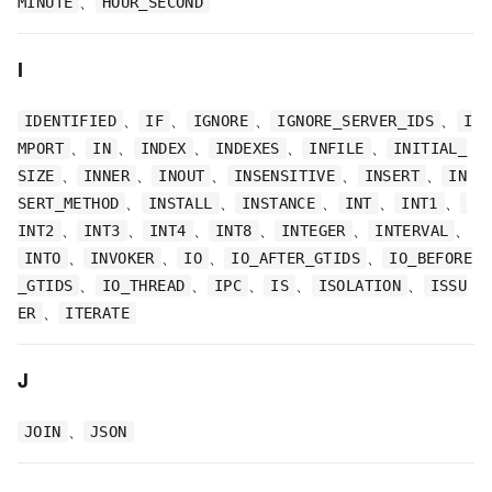
、
MINUTE
HOUR_SECOND
I
、
、
、
、
IDENTIFIED
IF
IGNORE
IGNORE_SERVER_IDS
I
、
、
、
、
、
MPORT
IN
INDEX
INDEXES
INFILE
INITIAL_
、
、
、
、
、
SIZE
INNER
INOUT
INSENSITIVE
INSERT
IN
、
、
、
、
、
SERT_METHOD
INSTALL
INSTANCE
INT
INT1
、
、
、
、
、
、
INT2
INT3
INT4
INT8
INTEGER
INTERVAL
、
、
、
、
INTO
INVOKER
IO
IO_AFTER_GTIDS
IO_BEFORE
、
、
、
、
、
_GTIDS
IO_THREAD
IPC
IS
ISOLATION
ISSU
、
ER
ITERATE
J
、
JOIN
JSON