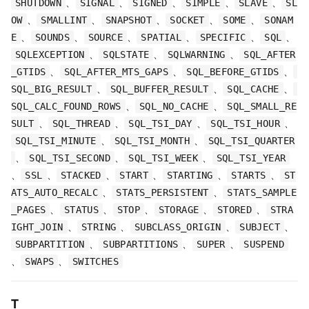
、
、
、
、
、
SHUTDOWN
SIGNAL
SIGNED
SIMPLE
SLAVE
SL
、
、
、
、
、
OW
SMALLINT
SNAPSHOT
SOCKET
SOME
SONAM
、
、
、
、
、
、
E
SOUNDS
SOURCE
SPATIAL
SPECIFIC
SQL
、
、
、
SQLEXCEPTION
SQLSTATE
SQLWARNING
SQL_AFTER
、
、
、
_GTIDS
SQL_AFTER_MTS_GAPS
SQL_BEFORE_GTIDS
、
、
、
SQL_BIG_RESULT
SQL_BUFFER_RESULT
SQL_CACHE
、
、
SQL_CALC_FOUND_ROWS
SQL_NO_CACHE
SQL_SMALL_RE
、
、
、
、
SULT
SQL_THREAD
SQL_TSI_DAY
SQL_TSI_HOUR
、
、
SQL_TSI_MINUTE
SQL_TSI_MONTH
SQL_TSI_QUARTER
、
、
、
SQL_TSI_SECOND
SQL_TSI_WEEK
SQL_TSI_YEAR
、
、
、
、
、
、
SSL
STACKED
START
STARTING
STARTS
ST
、
、
ATS_AUTO_RECALC
STATS_PERSISTENT
STATS_SAMPLE
、
、
、
、
、
_PAGES
STATUS
STOP
STORAGE
STORED
STRA
、
、
、
、
IGHT_JOIN
STRING
SUBCLASS_ORIGIN
SUBJECT
、
、
、
SUBPARTITION
SUBPARTITIONS
SUPER
SUSPEND
、
、
SWAPS
SWITCHES
T