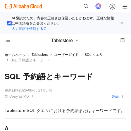
AI 翻訳のため、内容の正確さは保証いたしかねます。正確な情報
は中国語版をご参照ください。
人力翻訳を依頼する
Tablestore
Tablestore
ユーザーガイド
SQL クエリ
ホームページ
SQL 予約語とキーワード
SQL 予約語とキーワード
更新日時
2026-06-05 21:05:18
Copy as MD
製品
Tablestore SQL クエリにおける予約語またはキーワードです。
A