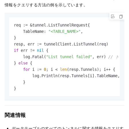
情報をクエリする方法の例を示しています。
req := &tunnel.ListTunnelRequest{

    TableName: 
"<TABLE_NAME>"
,

}

if
 err != 
nil
 {

    log.Fatal(
"List tunnel failed"
, err) 
// トン
} 
else
 {

for
 i := 
0
; i < 
len
(resp.Tunnels); i++ {

        log.Println(resp.Tunnels[i].TableName, res
    }

}
関連情報
データテーブルのすべてのトンネルに関する情報をクエリす