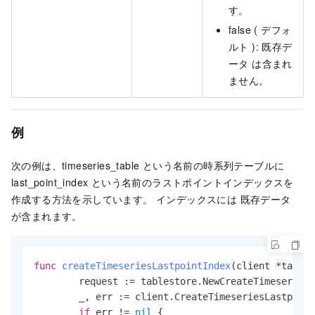
す。
false ( デフォ
ルト ): 既存デ
ータ は含まれ
ません。
例
次の例は、timeseries_table という名前の時系列テーブルに
last_point_index という名前のラストポイントインデックスを
作成する方法を示しています。 インデックスには 既存データ
が含まれます。
func
createTimeseriesLastpointIndex
(client *tables
	request := tablestore.NewCreateTimeseries
	_, err := client.CreateTimeseriesLastpoin
if
 err != 
nil
 {
