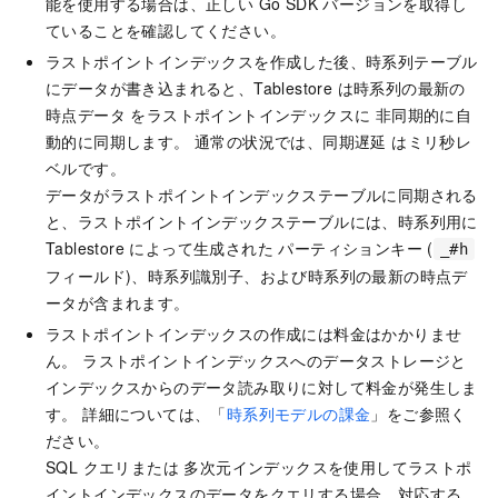
能を使用する場合は、正しい Go SDK バージョンを取得し
ていることを確認してください。
ラストポイントインデックスを作成した後、時系列テーブル
にデータが書き込まれると、Tablestore は時系列の最新の
時点データ をラストポイントインデックスに 非同期的に自
動的に同期します。 通常の状況では、同期遅延 はミリ秒レ
ベルです。
データがラストポイントインデックステーブルに同期される
と、ラストポイントインデックステーブルには、時系列用に
Tablestore によって生成された パーティションキー (
_#h
フィールド)、時系列識別子、および時系列の最新の時点デ
ータが含まれます。
ラストポイントインデックスの作成には料金はかかりませ
ん。 ラストポイントインデックスへのデータストレージと
インデックスからのデータ読み取りに対して料金が発生しま
す。 詳細については、「
時系列モデルの課金
」をご参照く
ださい。
SQL クエリまたは 多次元インデックスを使用してラストポ
イントインデックスのデータをクエリする場合、対応する