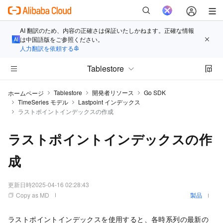
AI 翻訳のため、内容の正確さは保証いたしかねます。正確な情報
は中国語版をご参照ください。
人力翻訳を依頼する
Tablestore
Tablestore
開発者リソース
Go SDK
ホームページ
TimeSeries モデル
Lastpoint インデックス
ラストポイントインデックスの作成
ラストポイントインデックスの作
成
更新日時
2025-04-16 02:28:43
Copy as MD
製品
ラストポイントインデックスを使用すると、各時系列の最新の