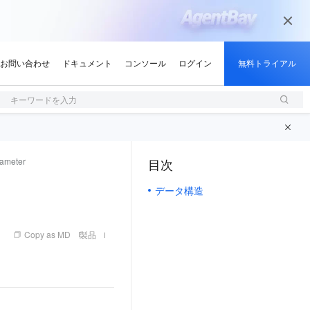
キーワードを入力
rameter
目次
（1, M）
データ構造
Copy as MD
製品