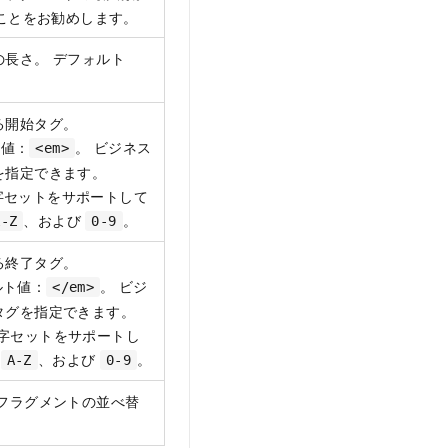
ることをお勧めします。
長さ。 デフォルト
る開始タグ。
ト値：
。 ビジネス
<em>
を指定できます。
文字セットをサポートして
、および
。
A-Z
0-9
る終了タグ。
ルト値：
。 ビジ
</em>
タグを指定できます。
の文字セットをサポートし
、
、および
。
A-Z
0-9
フラグメントの並べ替