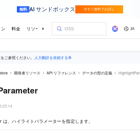
版をご参照ください。
人力翻訳を依頼する
store
開発者リソース
API リファレンス
データの型の定義
HighlightPa
Parameter
6:25:14
rameter は、ハイライトパラメーターを指定します。