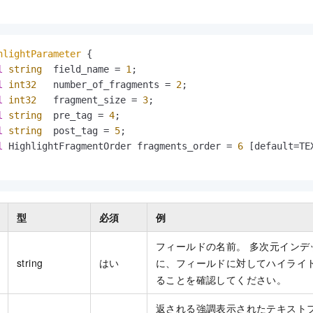
hlightParameter
 {

l
string
  field_name = 
1
;

l
int32
   number_of_fragments = 
2
;

l
int32
   fragment_size = 
3
;

l
string
  pre_tag = 
4
;

l
string
  post_tag = 
5
;

l
 HighlightFragmentOrder fragments_order = 
6
 [default=TEX
型
必須
例
フィールドの名前。 多次元インデ
string
はい
に、フィールドに対してハイライ
ることを確認してください。
返される強調表示されたテキスト