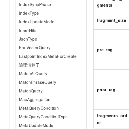
IndexSyncPhase
gments
IndexType
fragment_size
IndexUpdateMode
InnerHits
JsonType
KnnVectorQuery
pre_tag
LastpointIndexMetaForCreate
論理演算子
MatchAllQuery
MatchPhraseQuery
post_tag
MatchQuery
MaxAggregation
MetaQueryCondition
fragments_ord
MetaQueryConditionType
er
MetaUpdateMode