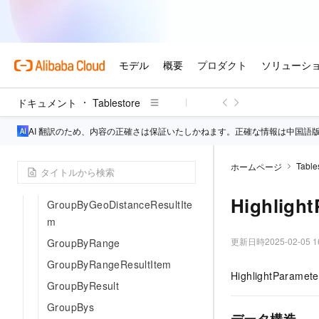
GeoPolygonQuery
GroupBy
GroupByField
GroupByFieldResultItem
GroupByHistogram
ドキュメント
Tablestore
GroupByHistogramItem
AI 翻訳のため、内容の正確さは保証いたしかねます。正確な情報は中国語
GroupByFilter
GroupByFilterResultItem
Table
ホームページ
GroupByGeoDistance
Highlight
GroupByGeoDistanceResultIte
m
更新日時
2025-02-05 1
GroupByRange
GroupByRangeResultItem
HighlightPa
GroupByResult
GroupBys