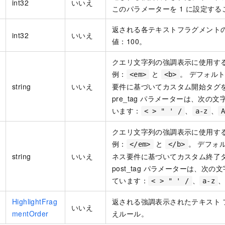
int32
いいえ
このパラメーターを 1 に設定す
返される各テキストフラグメントの
int32
いいえ
値：100。
クエリ文字列の強調表示に使用す
例：
と
。 デフォル
<em>
<b>
string
いいえ
要件に基づいてカスタム開始タグ
pre_tag パラメーターは、次の
います：
、
、
< > " ' /
a-z
クエリ文字列の強調表示に使用す
例：
と
。 デフォ
</em>
</b>
string
いいえ
ネス要件に基づいてカスタム終了
post_tag パラメーターは、次
ています：
、
< > " ' /
a-z
HighlightFrag
返される強調表示されたテキスト 
いいえ
mentOrder
えルール。