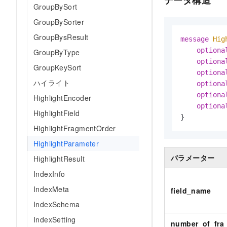
データ構造
GroupBySort
GroupBySorter
GroupBysResult
message 
Hig
optiona
GroupByType
optiona
GroupKeySort
optiona
ハイライト
optiona
optiona
HighlightEncoder
optiona
HighlightField
}
HighlightFragmentOrder
HighlightParameter
パラメーター
HighlightResult
IndexInfo
IndexMeta
field_name
IndexSchema
IndexSetting
number_of_fra