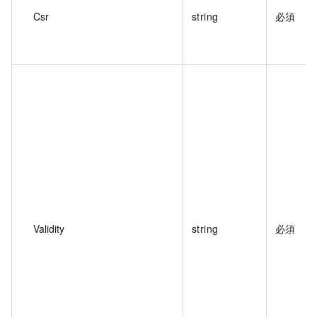
Csr
string
必須
Validity
string
必須