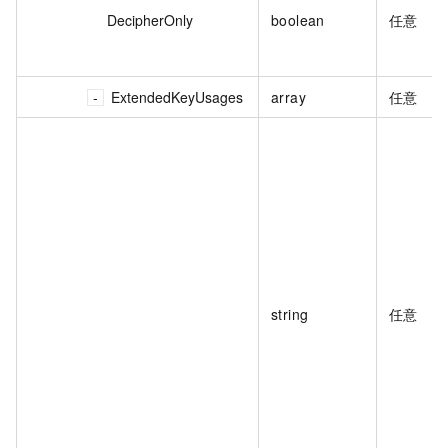
DecipherOnly
boolean
任意
ExtendedKeyUsages
array
任意
string
任意