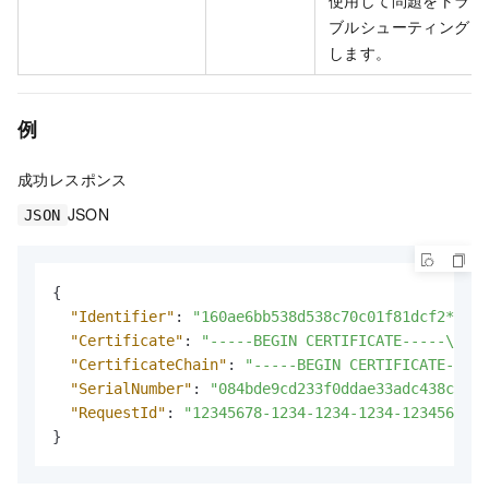
ブルシューティング
します。
例
成功レスポンス
JSON
JSON
{
"Identifier"
:
"160ae6bb538d538c70c01f81dcf2****"
"Certificate"
:
"-----BEGIN CERTIFICATE-----\nMII
"CertificateChain"
:
"-----BEGIN CERTIFICATE----
"SerialNumber"
:
"084bde9cd233f0ddae33adc438cfbbb
"RequestId"
:
"12345678-1234-1234-1234-123456789A
}