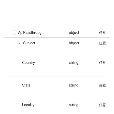
ApiPassthrough
object
任意
Subject
object
任意
Country
string
任意
State
string
任意
Locality
string
任意