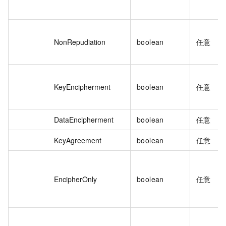
NonRepudiation
boolean
任意
KeyEncipherment
boolean
任意
DataEncipherment
boolean
任意
KeyAgreement
boolean
任意
EncipherOnly
boolean
任意