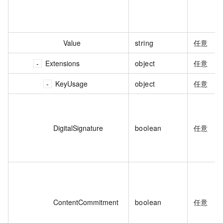
Value
string
任意
Extensions
object
任意
KeyUsage
object
任意
DigitalSignature
boolean
任意
ContentCommitment
boolean
任意