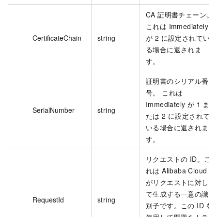
CA 証明書チェーン。
これは Immediately
CertificateChain
string
が 2 に設定されてい
る場合に返されま
す。
証明書のシリアル番
号。 これは
Immediately が 1 ま
SerialNumber
string
たは 2 に設定されて
いる場合に返されま
す。
リクエストの ID。こ
れは Alibaba Cloud
がリクエストに対し
て生成する一意の識
RequestId
string
別子です。この ID を
使用して問題をトラ