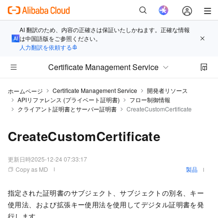
AI 翻訳のため、内容の正確さは保証いたしかねます。正確な情報
は中国語版をご参照ください。
人力翻訳を依頼する
Certificate Management Service
Certificate Management Service
開発者リソース
ホームページ
APIリファレンス (プライベート証明書)
フロー制御情報
クライアント証明書とサーバー証明書
CreateCustomCertificate
CreateCustomCertificate
更新日時
2025-12-24 07:33:17
Copy as MD
製品
指定された証明書のサブジェクト、サブジェクトの別名、キー
使用法、および拡張キー使用法を使用してデジタル証明書を発
行します。