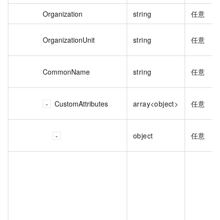
Organization
string
任意
OrganizationUnit
string
任意
CommonName
string
任意
CustomAttributes
array<object>
任意
object
任意