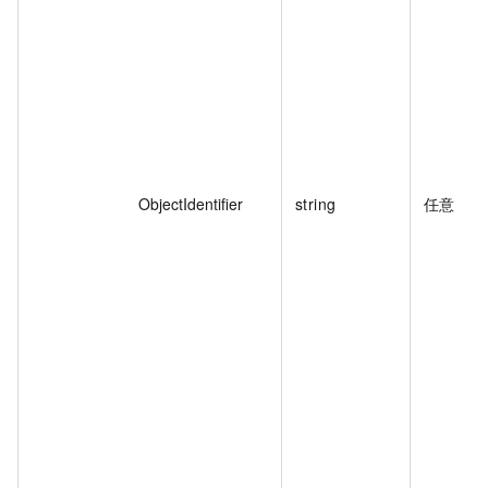
ObjectIdentifier
string
任意