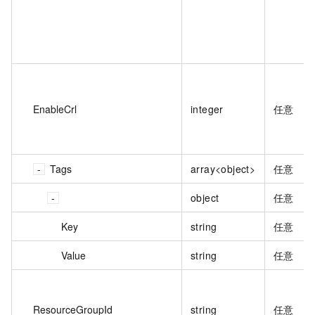
EnableCrl
integer
任意
Tags
array<object>
任意
object
任意
Key
string
任意
Value
string
任意
ResourceGroupId
string
任意