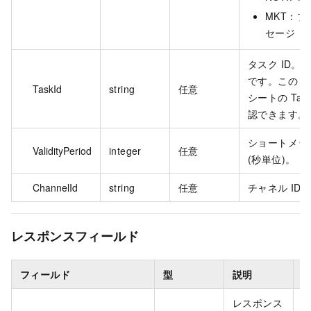
MKT：
セージ
タスク ID。ID
です。この I
TaskId
string
任意
シートの Tas
認できます。
ショートメッ
ValidityPeriod
integer
任意
(秒単位)。
ChannelId
string
任意
チャネル ID
レスポンスフィールド
フィールド
型
説明
レスポンス