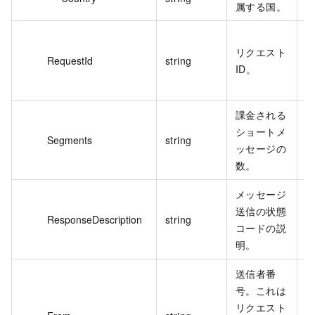
属する国。
F
リクエスト
B
RequestId
string
ID。
8
D
課金される
ショートメ
Segments
string
1
ッセージの
数。
メッセージ
T
送信の状態
ResponseDescription
string
R
コードの説
a
明。
送信者番
号。これは
リクエスト