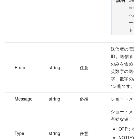
説明
Sen
be 
への
ージ
トし
送信者の電話
ID。送信者 
のみを含める
From
string
任意
英数字の送信者 
字、数字のみの
15 桁です。
Message
string
必須
ショートメッ
ショートメッ
有効な値：
OTP：
Type
string
任意
NOTIF