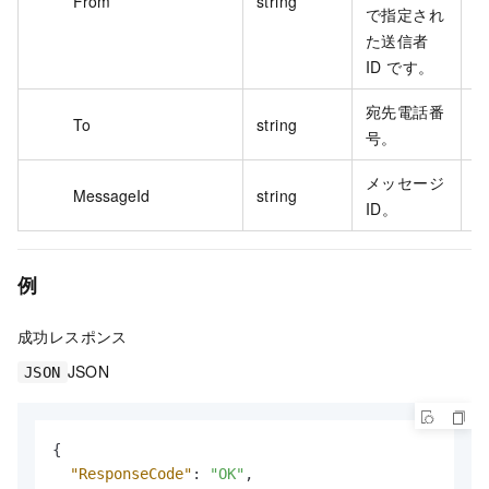
From
string
A
で指定され
た送信者
ID です。
宛先電話番
To
string
1
号。
メッセージ
MessageId
string
1
ID。
例
成功レスポンス
JSON
JSON
{
"ResponseCode"
:
"OK"
,