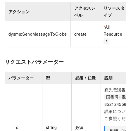
アクセスレ
リソースタ
アクション
ベル
イプ
*
All
dysms:SendMessageToGlobe
create
Resource
*
リクエストパラメーター
パラメーター
型
必須 / 任意
説明
宛先電話番号
国番号+電話
8521245567*
詳細について
ご参照くださ
To
string
必須