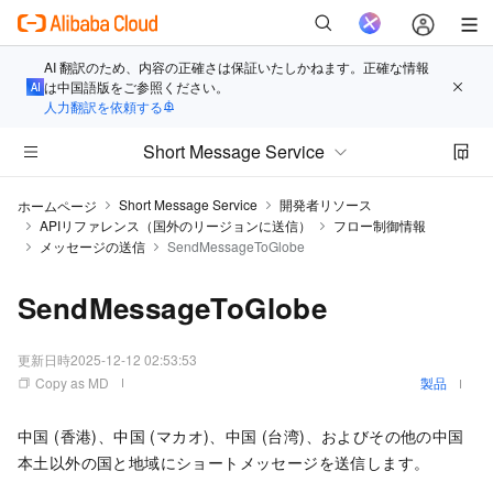
AI 翻訳のため、内容の正確さは保証いたしかねます。正確な情報
は中国語版をご参照ください。
人力翻訳を依頼する
Short Message Service
Short Message Service
開発者リソース
ホームページ
APIリファレンス（国外のリージョンに送信）
フロー制御情報
メッセージの送信
SendMessageToGlobe
SendMessageToGlobe
更新日時
2025-12-12 02:53:53
Copy as MD
製品
中国 (香港)、中国 (マカオ)、中国 (台湾)、およびその他の中国
本土以外の国と地域にショートメッセージを送信します。