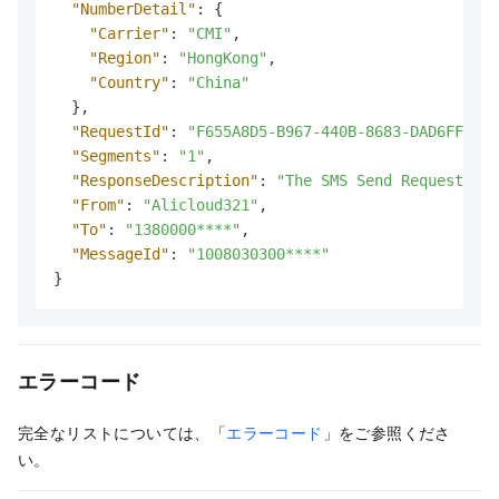
"NumberDetail"
:
{
"Carrier"
:
"CMI"
,
"Region"
:
"HongKong"
,
"Country"
:
"China"
}
,
"RequestId"
:
"F655A8D5-B967-440B-8683-DAD6FF8DE9
"Segments"
:
"1"
,
"ResponseDescription"
:
"The SMS Send Request was
"From"
:
"Alicloud321"
,
"To"
:
"1380000****"
,
"MessageId"
:
"1008030300****"
}
エラーコード
完全なリストについては、「
エラーコード
」をご参照くださ
い。