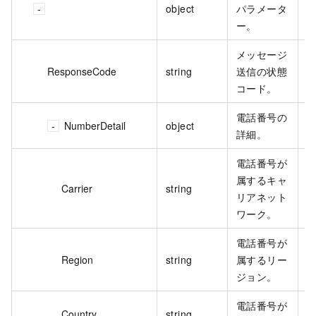
object
パラメータ
ー。
メッセージ
ResponseCode
string
送信の状態
O
コード。
電話番号の
NumberDetail
object
詳細。
電話番号が
属するキャ
Carrier
string
C
リアネット
ワーク。
電話番号が
Region
string
属するリー
H
ジョン。
電話番号が
Country
string
C