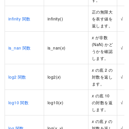
す。
正の無限大
infinity 関数
infinity()
を表す値を
√
返します。
x
が非数
(NaN) かど
is_nan 関数
is_nan(
x
)
√
うかを確認
します。
x
の底 2 の
log2 関数
log2(
x
)
対数を返し
√
ます。
x
の底 10
log10 関数
log10(
x
)
の対数を返
√
します。
x
の底
y
の
log 関数
log(
x
,
y
)
対数を返し
√