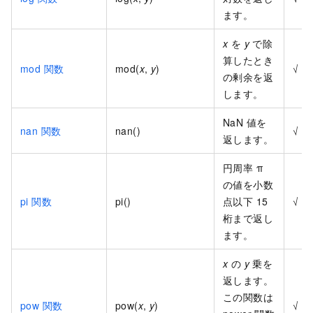
ます。
x
を
y
で除
算したとき
mod 関数
mod(
x
,
y
)
√
の剰余を返
します。
NaN 値を
nan 関数
nan()
√
返します。
円周率 π
の値を小数
pi 関数
pi()
点以下 15
√
桁まで返し
ます。
x
の
y
乗を
返します。
この関数は
pow 関数
pow(
x
,
y
)
√