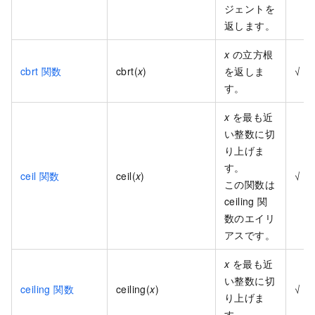
ジェントを
返します。
x
の立方根
cbrt 関数
cbrt(
x
)
を返しま
√
す。
x
を最も近
い整数に切
り上げま
す。
ceil 関数
ceil(
x
)
√
この関数は
ceiling 関
数のエイリ
アスです。
x
を最も近
い整数に切
ceiling 関数
ceiling(
x
)
√
り上げま
す。