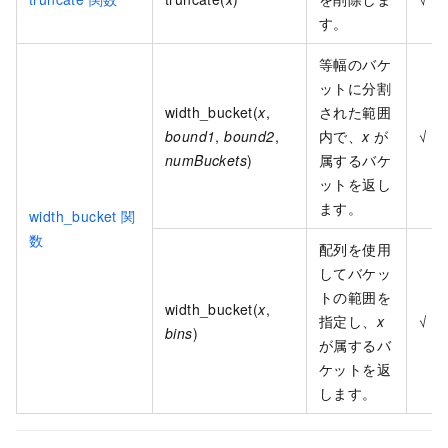
す。
等幅のバケ
ットに分割
width_bucket(
x
,
された範囲
bound1
,
bound2
,
内で、
x
が
√
numBuckets
)
属するバケ
ットを返し
ます。
width_bucket 関
数
配列を使用
してバケッ
トの範囲を
width_bucket(
x
,
指定し、
x
√
bins
)
が属するバ
ケットを返
します。