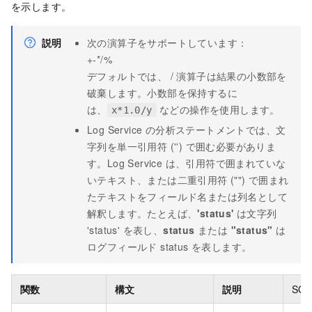
を示します。
説明
次の演算子をサポートしています：
+-*/%
デフォルトでは、 / 演算子は結果の小数部を
破棄します。小数部を保持するに
は、
などの操作を使用します。
x*1.0/y
Log Service の分析ステートメントでは、文
字列を単一引用符 ('') で囲む必要がありま
す。Log Service は、引用符で囲まれていな
いテキスト、または二重引用符 ("") で囲まれ
たテキストをフィールド名または列名として
解釈します。たとえば、
'status'
は文字列
'status' を表し、
status
または
"status"
は
ログフィールド status を表します。
関数
構文
説明
SQ