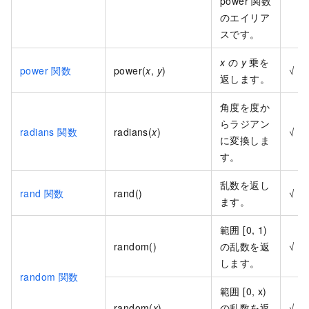
power 関数
のエイリア
スです。
x
の
y
乗を
power 関数
power(
x
,
y
)
√
返します。
角度を度か
らラジアン
radians 関数
radians(
x
)
√
に変換しま
す。
乱数を返し
rand 関数
rand()
√
ます。
範囲 [0, 1)
random()
の乱数を返
√
します。
random 関数
範囲 [0, x)
random(
x
)
の乱数を返
√