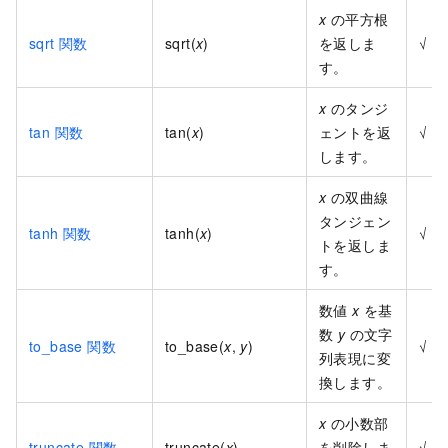
x
の平方根
sqrt 関数
sqrt(
x
)
を返しま
√
す。
x
のタンジ
tan 関数
tan(
x
)
ェントを返
√
します。
x
の双曲線
タンジェン
tanh 関数
tanh(
x
)
√
トを返しま
す。
数値
x
を基
数
y
の文字
to_base 関数
to_base(
x
,
y
)
√
列表現に変
換します。
x
の小数部
truncate 関数
truncate(
x
)
を削除しま
√