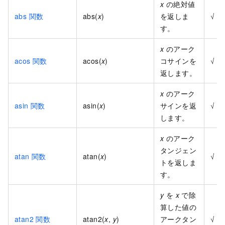
x
の絶対値
abs 関数
abs(
x
)
を返しま
√
す。
x
のアーク
acos 関数
acos(
x
)
コサインを
√
返します。
x
のアーク
asin 関数
asin(
x
)
サインを返
√
します。
x
のアーク
タンジェン
atan 関数
atan(
x
)
√
トを返しま
す。
y
を
x
で除
算した値の
atan2 関数
atan2(
x
,
y
)
アークタン
√