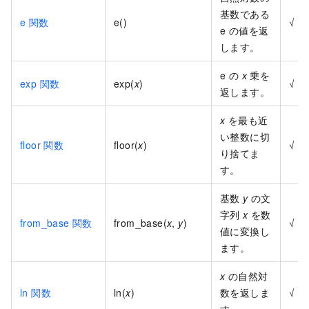
基数である
e 関数
e()
√
e の値を返
します。
e の
x
乗を
exp 関数
exp(
x
)
√
返します。
x
を最も近
い整数に切
floor 関数
floor(
x
)
√
り捨てま
す。
基数
y
の文
字列
x
を数
from_base 関数
from_base(
x
,
y
)
√
値に変換し
ます。
x
の自然対
ln 関数
ln(
x
)
数を返しま
√