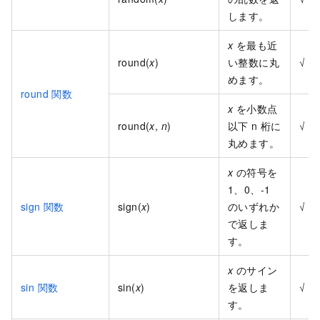
します。
x
を最も近
round(
x
)
い整数に丸
√
めます。
round 関数
x
を小数点
round(
x
,
n
)
以下 n 桁に
√
丸めます。
x
の符号を
1、0、-1
sign 関数
sign(
x
)
のいずれか
√
で返しま
す。
x
のサイン
sin 関数
sin(
x
)
を返しま
√
す。