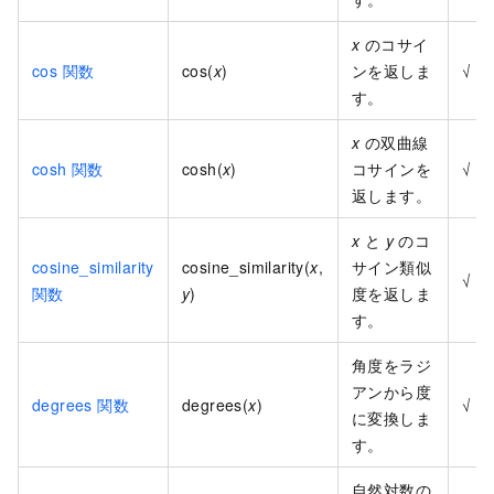
x
のコサイ
cos 関数
cos(
x
)
ンを返しま
√
す。
x
の双曲線
cosh 関数
cosh(
x
)
コサインを
√
返します。
x
と
y
のコ
cosine_similarity
cosine_similarity(
x
,
サイン類似
√
関数
y
)
度を返しま
す。
角度をラジ
アンから度
degrees 関数
degrees(
x
)
√
に変換しま
す。
自然対数の