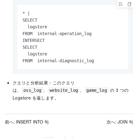
* |

SELECT

  logstore

FROM  internal-operation_log

INTERSECT

SELECT

  logstore

FROM  internal-diagnostic_log
クエリと分析結果：このクエリ
は、
、
、
の 3 つの
oss_log
website_log
game_log
Logstore を返します。
前へ:
INSERT INTO 句
次へ:
JOIN 句