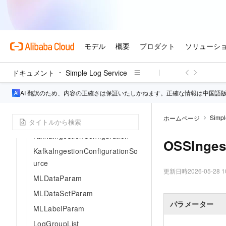
LogItem
LogTag
LogtailConfig
IngestProcessor
ドキュメント
Simple Log Service
IngestProcessorConfiguration
LogtailPipelineConfig
AI 翻訳のため、内容の正確さは保証いたしかねます。正確な情報は中国語
KafkaIngestion
Simpl
ホームページ
JobInstance
KafkaIngestionConfiguration
OSSInges
KafkaIngestionConfigurationSo
urce
更新日時
2026-05-28 1
MLDataParam
MLDataSetParam
パラメーター
MLLabelParam
LogGroupList