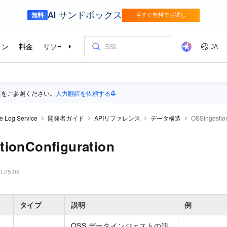
版をご参照ください。
人力翻訳を依頼する
e Log Service
開発者ガイド
APIリファレンス
データ構造
OSSIngestio
tionConfiguration
0:25:09
タイプ
説明
例
OSS データインジェストの設