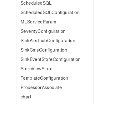
ScheduledSQL
ScheduledSQLConfiguration
MLServiceParam
SeverityConfiguration
SinkAlerthubConfiguration
SinkCmsConfiguration
SinkEventStoreConfiguration
StoreViewStore
TemplateConfiguration
ProcessorAssociate
chart
ProjectSummary
dashboard
S3Ingestion
S3IngestionConfiguration