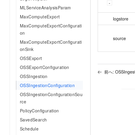
MLServiceAnalysisParam
MaxComputeExport
logstore
MaxComputeExportConfigurati
on
source
MaxComputeExportConfigurati
onSink
OSSExport
OSSExportConfiguration
前へ:
OSSIngest
OSSIngestion
OSSIngestionConfiguration
OSSIngestionConfigurationSou
rce
PolicyConfiguration
SavedSearch
Schedule