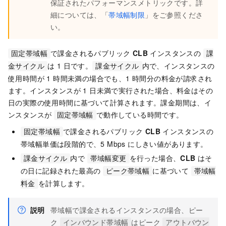
保証されたパフォーマンスメトリックです。詳
細については、「
帯域幅制限
」をご参照くださ
い。
で課金されるパブリック
CLB
インスタンスの
固定帯域幅
課
は 1 日です。
内で、インスタンスの
金サイクル
課金サイクル
使用時間が 1 時間未満の場合でも、1 時間分の料金が請求され
ます。インスタンスが 1 日未満で実行された場合、料金はその
日の実際の使用時間に基づいて計算されます。課金期間は、イ
ンスタンスが
で動作している時間です。
固定帯域幅
で課金されるパブリック
CLB
インスタンスの
固定帯域幅
帯域幅単価は段階的で、5 Mbps にしきい値があります。
内で
を行った場合、
CLB
はそ
課金サイクル
帯域幅変更
の日に記録された最高の
に基づいて
ピーク帯域幅
帯域幅
を計算します。
料金
説明
帯域幅で課金されるインスタンスの場合、ピー
ク
はピーク
インバウンド帯域幅
アウトバウン