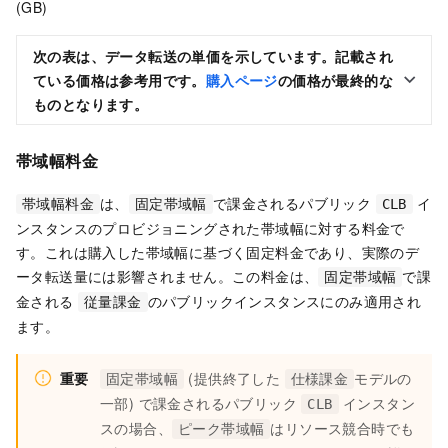
(GB)
次の表は、データ転送の単価を示しています。記載され
ている価格は参考用です。
購入ページ
の価格が最終的な
ものとなります。
帯域幅料金
は、
で課金されるパブリック
イ
帯域幅料金
固定帯域幅
CLB
ンスタンスのプロビジョニングされた帯域幅に対する料金で
す。これは購入した帯域幅に基づく固定料金であり、実際のデ
ータ転送量には影響されません。この料金は、
で課
固定帯域幅
金される
のパブリックインスタンスにのみ適用され
従量課金
ます。
重要
(提供終了した
モデルの
固定帯域幅
仕様課金
一部) で課金されるパブリック
インスタン
CLB
スの場合、
はリソース競合時でも
ピーク帯域幅