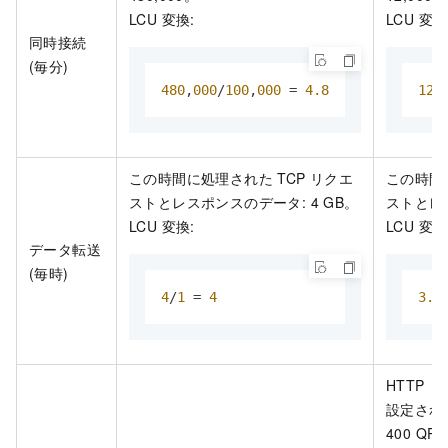
LCU 変換:
LCU 変換
同時接続
(毎分)
480
,
000
/
100
,
000
 = 
4.8
12
,
この時間に処理された TCP リクエ
この時間に
ストとレスポンスのデータ: 4 GB。
ストとレス
LCU 変換:
LCU 変換
データ転送
(毎時)
4
/
1
 = 
4
3.6
HTTP 
設定され
400 Q