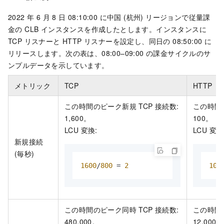
2022 年 6 月 8 日 08:10:00 に中国 (杭州) リージョンで従量課
金の CLB インスタンスを作成したとします。インスタンスに
TCP リスナーと HTTP リスナーを設定し、同日の 08:50:00 に
リリースします。次の表は、08:00–09:00 の課金サイクルのサ
ンプルデータを示しています。
メトリック
TCP
HTTP
この時間のピーク新規 TCP 接続数:
この時間の
1,600。
100。
LCU 変換:
LCU 変換
新規接続
(毎秒)
1600
/
800
 = 
2
100
この時間のピーク同時 TCP 接続数:
この時間の
480,000。
12,000。