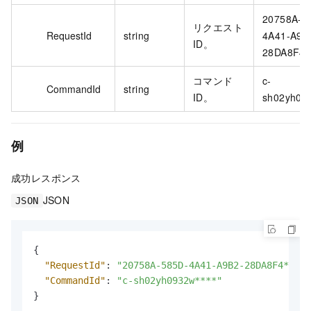
20758A-5
リクエスト
RequestId
string
4A41-A9B
ID。
28DA8F4**
コマンド
c-
CommandId
string
ID。
sh02yh093
例
成功レスポンス
JSON
JSON
{
"RequestId"
:
"20758A-585D-4A41-A9B2-28DA8F4****"
"CommandId"
:
"c-sh02yh0932w****"
}