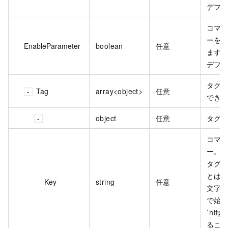
デフォ
コマ
ーを
EnableParameter
boolean
任意
ます
デフォル
タグ。
Tag
array<object>
任意
でき
object
任意
タグ
コマン
ー。N 
タグ
とはで
Key
string
任意
文字で、
で始
`http
るこ