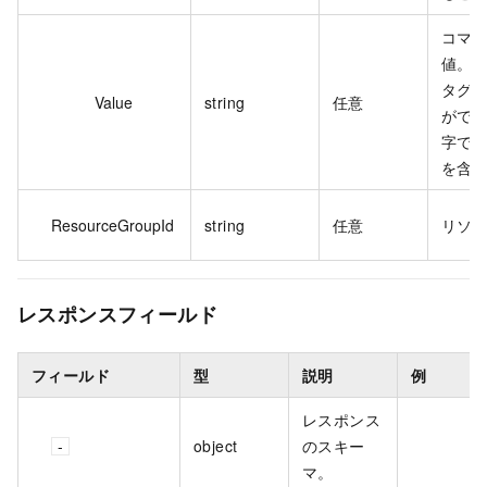
コマン
値。N 
タグ
Value
string
任意
ができ
字で、`h
を含
ResourceGroupId
string
任意
リソー
レスポンスフィールド
フィールド
型
説明
例
レスポンス
object
のスキー
マ。