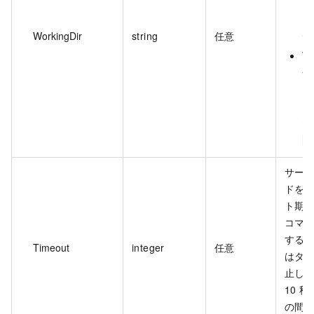
`
レ
WorkingDir
string
任意
デ
W
合
ラ
さ
た
C
サー
ドを
ト期間
コマ
する
Timeout
integer
任意
はタ
止し
10 秒
の間