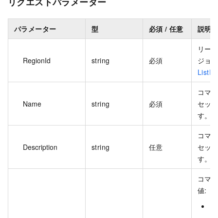
リクエストパラメーター
パラメーター
型
必須 / 任意
説明
リージ
RegionId
string
必須
ジョ
ListR
コマ
Name
string
必須
セッ
す。名
コマ
Description
string
任意
セッ
す。説
コマ
値:
Ru
ン