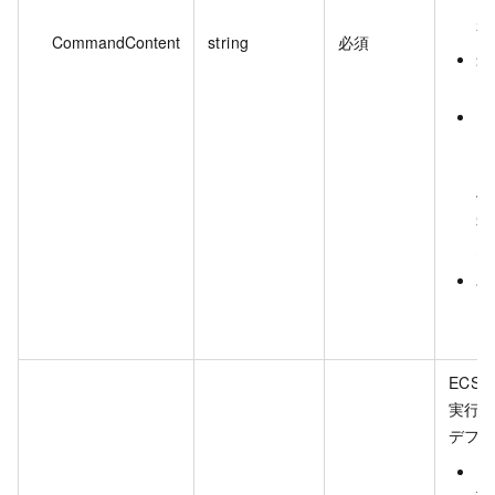
前
視
CommandContent
string
必須
最
ー
カ
は
(
使
字
ん
単
ー
え
ECS
実行
デフォ
L