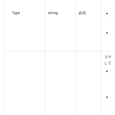
ド
Type
string
必須
Ru
W
P
Ru
ス
ド
コマ
してく
E
`
内
ー
カ
`
`