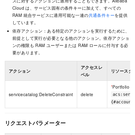
スに対するアクションに適用することもできます。Alibaba
Cloud は、サービス固有の条件キーに加えて、すべての
RAM 統合サービスに適用可能な一連の
共通条件キー
を提供
しています。
依存アクション：ある特定のアクションを実行するために、
前提として実行が必要となる他のアクション。依存アクショ
ンの権限も RAM ユーザーまたは RAM ロールに付与する必
要があります。
アクセスレ
アクション
リソースタ
ベル
*
Portfolio
servicecatalog:DeleteConstraint
delete
acs:serv
{#account
リクエストパラメーター