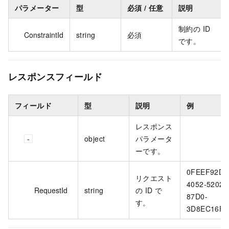
パラメーター
型
必須 / 任意
説明
制約の ID
ConstraintId
string
必須
です。
レスポンスフィールド
フィールド
型
説明
例
レスポンス
object
パラメータ
ーです。
0FEEF92D-
リクエスト
4052-5202-
RequestId
string
の ID で
87D0-
す。
3D8EC16F8