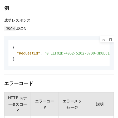
例
成功レスポンス
JSON
JSON
{
"RequestId"
:
"0FEEF92D-4052-5202-87D0-3D8EC16F81
}
エラーコード
HTTP ステ
エラーコー
エラーメッ
ータスコー
説明
ド
セージ
ド