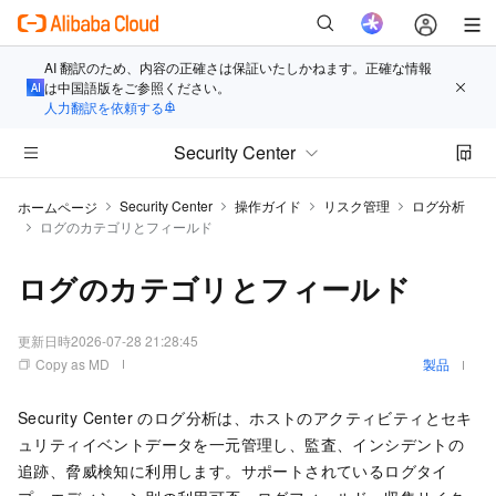
AI 翻訳のため、内容の正確さは保証いたしかねます。正確な情報
は中国語版をご参照ください。
人力翻訳を依頼する
Security Center
Security Center
操作ガイド
リスク管理
ログ分析
ホームページ
ログのカテゴリとフィールド
ログのカテゴリとフィールド
更新日時
2026-07-28 21:28:45
Copy as MD
製品
Security Center のログ分析は、ホストのアクティビティとセキ
ュリティイベントデータを一元管理し、監査、インシデントの
追跡、脅威検知に利用します。サポートされているログタイ