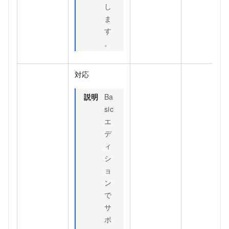
し
ま
す
。
対応
説明
Ba
sic
エ
デ
ィ
シ
ョ
ン
で
サ
ポ