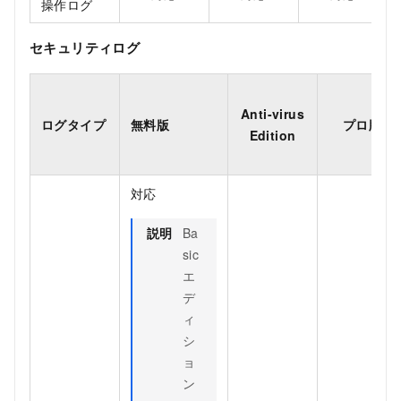
操作ログ
セキュリティログ
Anti-virus
ログタイプ
無料版
プロ版
Edition
対応
説明
Ba
sic
エ
デ
ィ
シ
ョ
ン