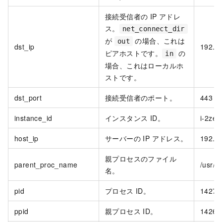
接続受信者の IP アドレ
ス。
net_connect_dir
が
の場合、これは
out
dst_ip
192.1
ピアホストです。
の
in
場合、これはローカルホ
ストです。
dst_port
接続受信者のポート。
443
instance_id
インスタンス ID。
i-2zeg
host_ip
サーバーの IP アドレス。
192.1
親プロセスのファイル
parent_proc_name
/usr/b
名。
pid
プロセス ID。
14275
ppid
親プロセス ID。
14268