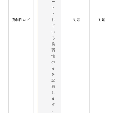
ー
ト
さ
脆弱性ログ
れ
対応
対応
て
い
る
脆
弱
性
の
み
を
記
録
し
ま
す
。