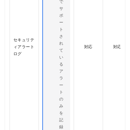
で
サ
ポ
ー
ト
さ
セキュリテ
れ
ィアラート
対応
対応
て
ログ
い
る
ア
ラ
ー
ト
の
み
を
記
録