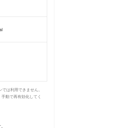
al
ンでは利用できません。
、手動で再有効化してく
す。