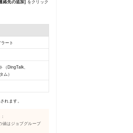
[連絡先の追加]
をクリック
アラート
（DingTalk、
スタム）
ト
ュされます。
い：
の値はジョブグループ