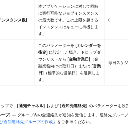
本アプリケーションに対して同時
に実行可能なジョブインスタンス
インスタンス数]
の最大数です。この上限を超える
0
インスタンスはキューに待機しま
す。
このパラメーターを
[カレンダーを
指定]
に設定した場合、ドロップダ
ウンリストから
[金融営業日]
（金
毎日スケ
融業務向けの取引日）または
[営業
日]
（標準的な営業日）を選択しま
す。
ップで、
[通知チャネル]
および
[通知先連絡先]
のパラメーターを設
ループ]
— グループ内の全連絡先が通知を受信します。連絡先グルー
び通知連絡先グループの作成
」をご参照ください。