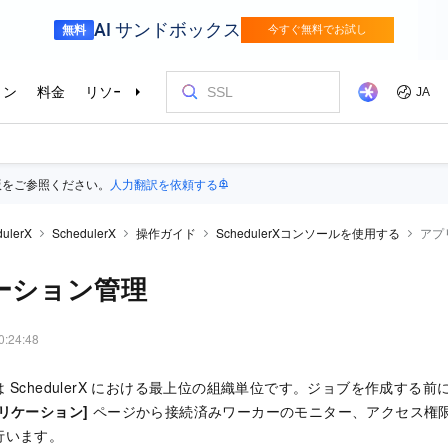
版をご参照ください。
人力翻訳を依頼する
ulerX
SchedulerX
操作ガイド
SchedulerXコンソールを使用する
アプ
ーション管理
0:24:48
 SchedulerX における最上位の組織単位です。ジョブを作成する
プリケーション]
ページから接続済みワーカーのモニター、アクセス権
行います。