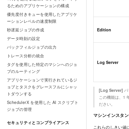
るためのアプリケーションの構成
優先度付きキューを使用したアプリケ
ーションレベルの速度制限
秒遅延ジョブの作成
Edition
データ時刻の設定
バックフィルジョブの出力
トレース分析の統合
Log Server
タグを使用した特定のマシンへのジョ
ブのルーティング
アプリケーションで実行されているジ
ョブとタスクをグレースフルにシャッ
[Log Server]
パ
トダウンする
この機能は、1
SchedulerX を使用した AI スクリプト
ださい。
ジョブの管理
マシンインスタン
セキュリティとコンプライアンス
これらのしきい値