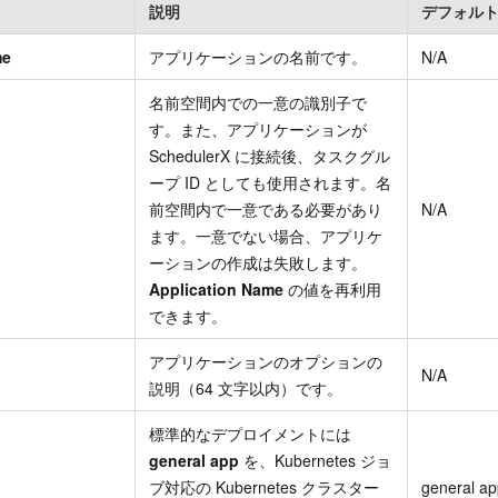
説明
デフォル
me
アプリケーションの名前です。
N/A
名前空間内での一意の識別子で
す。また、アプリケーションが
SchedulerX に接続後、タスクグル
ープ ID としても使用されます。名
前空間内で一意である必要があり
N/A
ます。一意でない場合、アプリケ
ーションの作成は失敗します。
Application Name
の値を再利用
できます。
アプリケーションのオプションの
N/A
説明（64 文字以内）です。
標準的なデプロイメントには
general app
を、Kubernetes ジョ
ブ対応の Kubernetes クラスター
general a