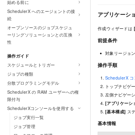
始める前に
SchedulerX へのエージェントの接
アプリケーシ
続
オープンソースのジョブスケジュ
作成ウィザードは
ーリングソリューションとの互換
前提条件
性
対象リージョンお
操作ガイド
操作手順
スケジュールとトリガー
ジョブの種類
SchedulerX
分散プログラミングモデル
トップナビゲ
SchedulerX の RAM ユーザーへの権
左側ナビゲー
限付与
[アプリケーシ
SchedulerXコンソールを使用する
[基本構成]
ステ
ジョブ実行一覧
基本情報
ジョブ管理