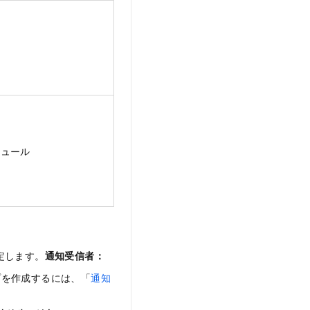
ジュール
定します。
通知受信者：
プを作成するには、「
通知